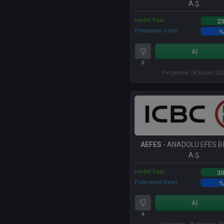
A.Ş.
Hedef Fiyat
23
Potansiyel Getiri
%
Al
0
Perşembe, 06 Kasım 20
AEFES
- ANADOLU EFES Bİ
A.Ş.
Hedef Fiyat
30
Potansiyel Getiri
%
Al
4
Çarşamba, 26 Haziran 2