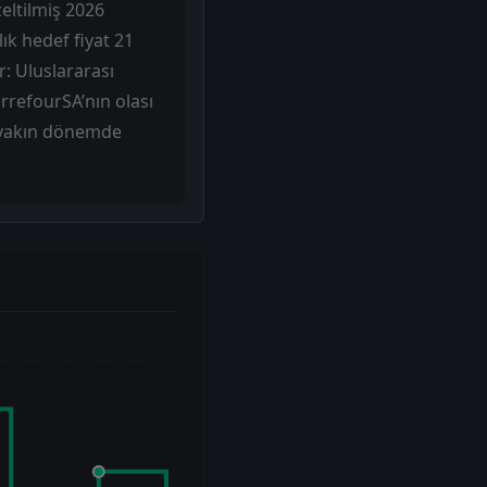
eltilmiş 2026
ık hedef fiyat 21
r: Uluslararası
arrefourSA’nın olası
a yakın dönemde