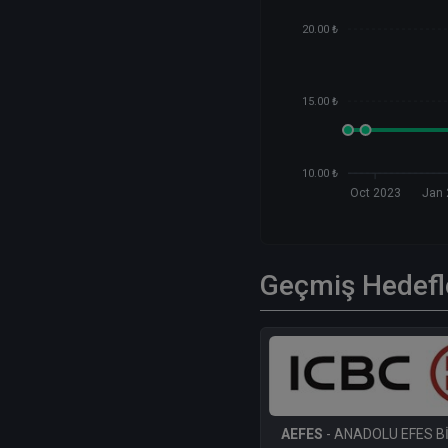
20.00 ₺
15.00 ₺
10.00 ₺
Oct 2023
Jan
Geçmiş Hedefl
AEFES
- ANADOLU EFES Bİ