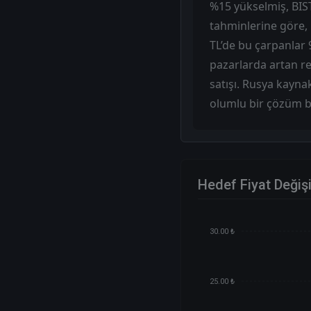
%15 yükselmiş, BIST
tahminlerine göre, 
TL’de bu çarpanlar 9
pazarlarda artan re
satışı. Rusya kayna
olumlu bir çözüm 
Hedef Fiyat Değiş
30.00 ₺
25.00 ₺