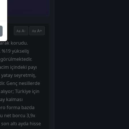
A-
A+
olarak korudu.
, %19 yükseliş
öngörülmektedir.
acim içindeki payı
 yatay seyretmiş,
dir. Genç nesillerde
lıyor; Türkiye için
tay kalması
 pro forma bazda
u net borcu 3,9x
son altı ayda hisse