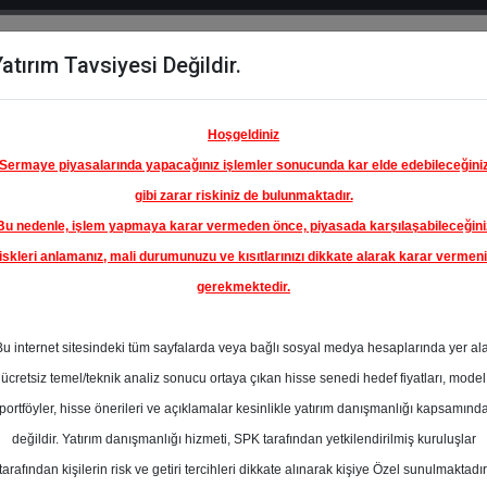
atırım Tavsiyesi Değildir.
del
Hisse
Öne
Raporlar
Partnerlerimi
y
Karşılaştır
Çıkanlar
Hoşgeldiniz
Sermaye piyasalarında yapacağınız işlemler sonucunda kar elde edebileceğini
gibi zarar riskiniz de bulunmaktadır.
Bu nedenle, işlem yapmaya karar vermeden önce, piyasada karşılaşabileceğini
iskleri anlamanız, mali durumunuzu ve kısıtlarınızı dikkate alarak karar vermen
gerekmektedir.
ADOLU
IK A.Ş.
Bu internet sitesindeki tüm sayfalarda veya bağlı sosyal medya hesaplarında yer al
21.00 ₺
ücretsiz temel/teknik analiz sonucu ortaya çıkan hisse senedi hedef fiyatları, model
%-2.69
En Yüksek Tahmi
portföyler, hisse önerileri ve açıklamalar kesinlikle yatırım danışmanlığı kapsamınd
Ortalama Fiyat
değildir. Yatırım danışmanlığı hizmeti, SPK tarafından yetkilendirilmiş kuruluşlar
Yok
Tahmini
tarafından kişilerin risk ve getiri tercihleri dikkate alınarak kişiye Özel sunulmaktadır
0
En Düşük Tahmi