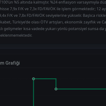
100’ün %5 altında kalmıştır. %24 enflasyon varsayımıyla düz
hisse 7,9x F/K ve 7,3x FD/FAVÖK ile işlem görmektedir; 12 ayl
,4x F/K ve 7,8x FD/FAVÖK seviyelerine yükselir. Başlıca riskle
kabet, Türkiye’de olası ÖTV artışları, ekonomik zayıflık ve C
klı gelişmeler kısa vadede yukarı yönlü potansiyel sunsa d
beklenmemektedir.
im Grafiği