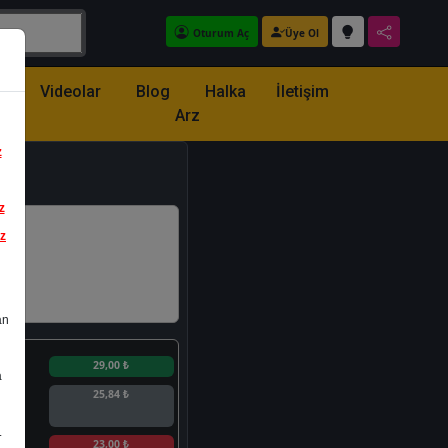
Oturum Aç
Üye Ol
z
Videolar
Blog
Halka
İletişim
Arz
z
z
iz
an
n
29,00 ₺
a
25,84 ₺
.
n
23,00 ₺