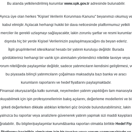
k 2026
Bu alanda yetkilendirilmiş kurumlar
www.spk.gov.tr
adresinde bulunabilir.
Ortalama Getiri
Potansiyeli
Ayrıca üye olan herkes "Kişisel Verilerin Korunması Kanunu" beyanımızı okumuş v
kabul etmiştir. Açılacak herhangi hukiki bir dava neticesinde platformumuz yetkili
merciler ile gerekli uzlaşmayı sağlayacaktır, lakin zorunlu şartlar ve resmi kurumlar
Al
dışında hiç bir yerde Kişisel Verilerinizin paylaşılmayacağını da beyan ederiz.
Kurum Sayısı
İlgili grup/internet sitesi/kanal hesabı bir yatırım kuruluşu değildir. Burada
5
2
gördükleriniz herhangi bir varlık için alım/satım yönlendirici nitelikte tavsiye veya
yorum niteliğinde paylaşımlar değildir, sadece yatırımcıların kendisini geliştirmesi, v
bu piyasada bilinçli yatırımcıların çoğalması maksadıyla bazı banka ve aracı
Cuma, 23 Ocak 2026
kurumların raporlarını ve hedef fiyatlarını paylaşmaktadır.
Finansal okuryazarlığa katkı sunmak, neye/neden yatırım yapıldığını tam manasıyl
CBC Yatırım
AEFES
Hedef Fiyat
okuyabilmek için işin profesyonellerinin bakış açılarını, değerleme modellerini ve bi
şirketi değerlerken dikkate aldıkları kriterleri göz önünde bulundurabilirsiniz, lakin
m, AEFES - Anadolu Efes için hedef 
yalnızca bu raporlar veya analizlere güvenerek yatırım yapmak sizi maddi kayıplar
sini 'NÖTR' olarak korudu
ğratabilir.. Bu bilgiler/paylaşımlar kurum&banka raporları olmakla birlikte
Hedef Fiy