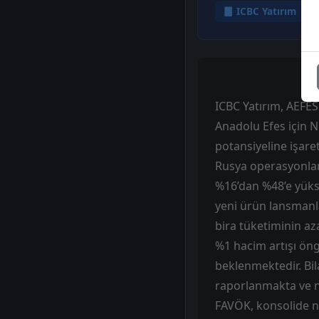
ICBC Yatırım
ICBC Yatırım, AEFES 
Anadolu Efes için 
potansiyeline işare
Rusya operasyonları
%16’dan %48’e yükse
yeni ürün lansmanlar
bira tüketiminin az
%1 hacim artışı öng
beklenmektedir. Bil
raporlanmakta ve n
FAVÖK, konsolide ne