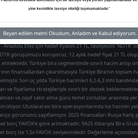
Platformu kesinlikle alım/satım için bir tavsiye veya yorum yapmamaktadır ve
Hedef: 21.00 ₺
Potansiyel: %-2.69
yine kesinlikle tavsiye niteliği taşımamaktadır.
"
Beyan edilen metni Okudum, Anladım ve Kabul ediyorum.
- Anadolu Efes için hedef fiyatını 21 TL, tavsiyesini 'NÖTR' 
NÖTR görüşümüzü koruyoruz. 12 aylık hedef fiyat 21 TL olup
t etmektedir. Türkiye bira segmentinde sınırlı hacim artışı 
nın finansallardan çıkarılmasıyla Türkiye Bira’nın toplam h
lmiştir. Son üç yılda Türkiye hacimleri 6,2-6,3 mhl bandında
ı ve fiyatlama stratejileriyle sınırlı bir destek beklenmekte
alması ve zayıf satın alma gücü temel zorluklar arasında yer a
örülüyor. Uluslararası bira operasyonlarında ise hacmin ya
anço görünümü zayıflamıştır. 2025 finansalları Rusya hariç
et borç FAVÖK’e göre artmaktadır; 9A25 itibarıyla Bira Grub
t borç ise 1,5x FAVÖK seviyesindedir. Değerleme açısından, 