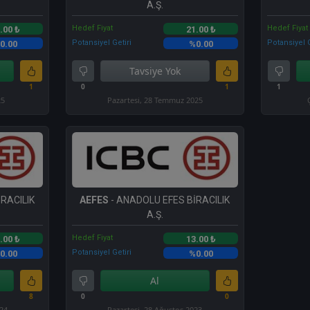
A.Ş.
Hedef Fiyat
Hedef Fiyat
.00 ₺
21.00 ₺
Potansiyel Getiri
Potansiyel G
0.00
%0.00
Tavsiye Yok
1
0
1
1
25
Pazartesi, 28 Temmuz 2025
RACILIK
AEFES
- ANADOLU EFES BİRACILIK
A.Ş.
Hedef Fiyat
.00 ₺
13.00 ₺
Potansiyel Getiri
0.00
%0.00
Al
8
0
0
024
Pazartesi, 28 Ağustos 2023