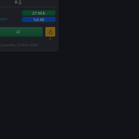
A.Ş.
27.00 ₺
etiri
%0.00
Al
3
Çarşamba, 23 Ekim 2024