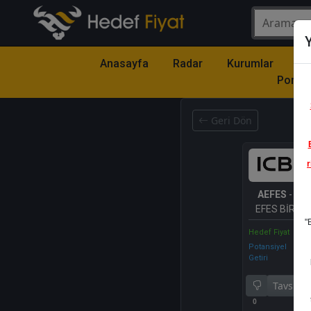
Y
Anasayfa
Radar
Kurumlar
Mo
Portfö
Geri Dön
r
AEFES
- AN
EFES BİRACIL
"
Hedef Fiyat
Potansiyel
Getiri
Tavsiye 
0