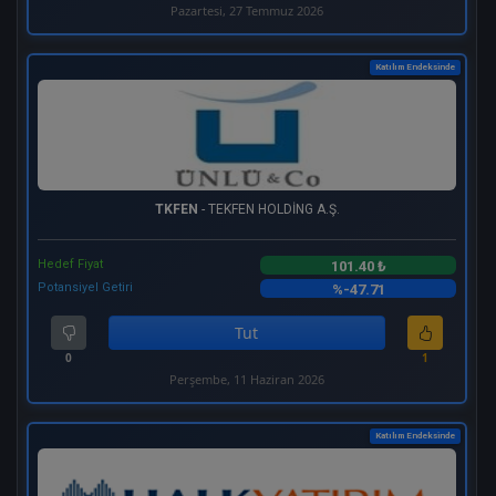
Pazartesi, 27 Temmuz 2026
Katılım Endeksinde
TKFEN
- TEKFEN HOLDİNG A.Ş.
Hedef Fiyat
101.40 ₺
Potansiyel Getiri
%-47.71
Tut
0
1
Perşembe, 11 Haziran 2026
Katılım Endeksinde