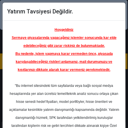
Yatırım Tavsiyesi Değildir.
Şimdi uygulamayı indirin!
Hoşgeldiniz
Sermaye piyasalarında yapacağınız işlemler sonucunda kar elde
edebileceğiniz gibi zarar riskiniz de bulunmaktadır.
Bu nedenle, işlem yapmaya karar vermeden önce, piyasada
karşılaşabileceğiniz riskleri anlamanız, mali durumunuzu ve
kısıtlarınızı dikkate alarak karar vermeniz gerekmektedir.
TKFEN - TEKFEN HOLDİNG A.Ş.
"Bu internet sitesindeki tüm sayfalarda veya bağlı sosyal medya
Katılım Endeksi
hesaplarında yer alan ücretsiz temel/teknik analiz sonucu ortaya çıkan
Bu hisse katılım endeksine uygundur.
hisse senedi hedef fiyatları, model portföyler, hisse önerileri ve
açıklamalar kesinlikle yatırım danışmanlığı kapsamında değildir. Yatırım
danışmanlığı hizmeti, SPK tarafından yetkilendirilmiş kuruluşlar
tarafından kişilerin risk ve getiri tercihleri dikkate alınarak kişiye Özel