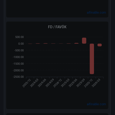
aifinable.com
FD / FAVÖK
500.00
0.00
-500.00
-1000.00
-1500.00
-2000.00
-2500.00
2023/12
2024/12
2025/12
2024/03
2024/09
2025/03
2025/06
2026/03
2024/06
2025/09
aifinable.com