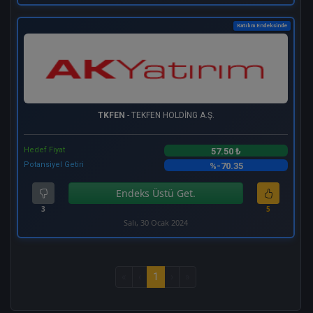
Katılım Endeksinde
TKFEN
- TEKFEN HOLDİNG A.Ş.
Hedef Fiyat
57.50 ₺
Potansiyel Getiri
%-70.35
Endeks Üstü Get.
3
5
Salı, 30 Ocak 2024
«
‹
1
›
»