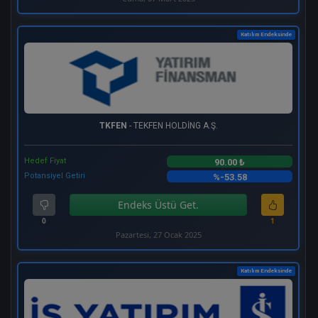
Katılım Endeksinde
TKFEN
- TEKFEN HOLDİNG A.Ş.
Hedef Fiyat
90.00 ₺
Potansiyel Getiri
%-53.58
Endeks Üstü Get.
0
1
Pazartesi, 27 Ocak 2025
Katılım Endeksinde