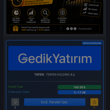
Katılım Endeksinde
TKFEN
- TEKFEN HOLDİNG A.Ş.
Hedef Fiyat
160.00 ₺
Potansiyel Getiri
%-17.48
End. Paralel Get.
0
0