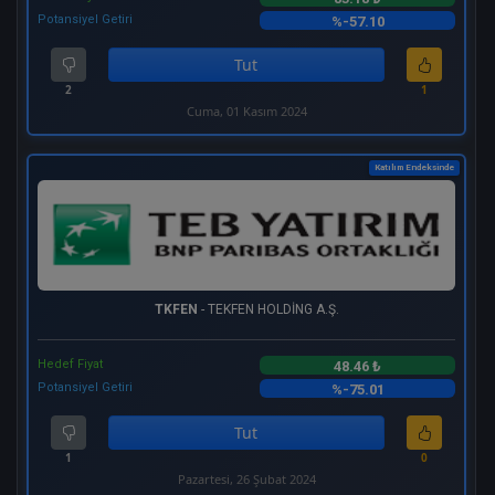
Potansiyel Getiri
%-57.10
Tut
2
1
Cuma, 01 Kasım 2024
Katılım Endeksinde
TKFEN
- TEKFEN HOLDİNG A.Ş.
Hedef Fiyat
48.46 ₺
Potansiyel Getiri
%-75.01
Tut
1
0
Pazartesi, 26 Şubat 2024