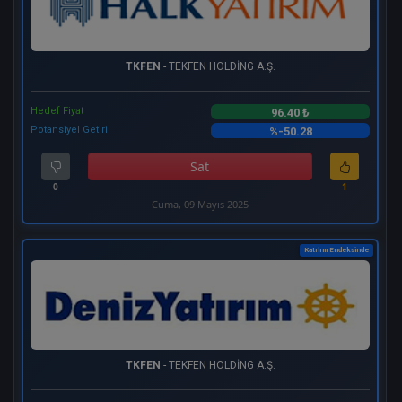
TKFEN
- TEKFEN HOLDİNG A.Ş.
Hedef Fiyat
96.40 ₺
Potansiyel Getiri
%-50.28
Sat
0
1
Cuma, 09 Mayıs 2025
Katılım Endeksinde
TKFEN
- TEKFEN HOLDİNG A.Ş.