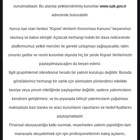
sunulmaktadır. Bu alanda yetkilendirilmiş kurumlar
www.spk.gov.tr
adresinde bulunabilir.
Ayrıca üye olan herkes "Kişisel Verilerin Korunması Kanunu" beyanımızı
okumuş ve kabul etmiştir. Açılacak herhangi hukiki bir dava neticesinde
platformumuz yetkili merciler ile gerekli uzlaşmayı sağlayacaktır, lakin
zorunlu şartlar ve resmi kurumlar dışında hiç bir yerde Kişisel Verilerinizin
paylaşılmayacağını da beyan ederiz.
İlgili grup/internet sitesi/kanal hesabı bir yatırım kuruluşu değildir. Burada
En Yüksek Tahmin
160,00 ₺
(%-17.48)
gördükleriniz herhangi bir varlık için alım/satım yönlendirici nitelikte
En Düşük Tahmin
101,40 ₺
(%-47.71)
tavsiye veya yorum niteliğinde paylaşımlar değildir, sadece yatırımcıların
Ortalama Fiyat Tahmini
130,70 ₺
kendisini geliştirmesi, ve bu piyasada bilinçli yatırımcıların çoğalması
Ortalama Getiri Potansiyeli
%-32.59
maksadıyla bazı banka ve aracı kurumların raporlarını ve hedef fiyatlarını
paylaşmaktadır.
Finansal okuryazarlığa katkı sunmak, neye/neden yatırım yapıldığını tam
Kurum Sayısı
2
manasıyla okuyabilmek için işin profesyonellerinin bakış açılarını,