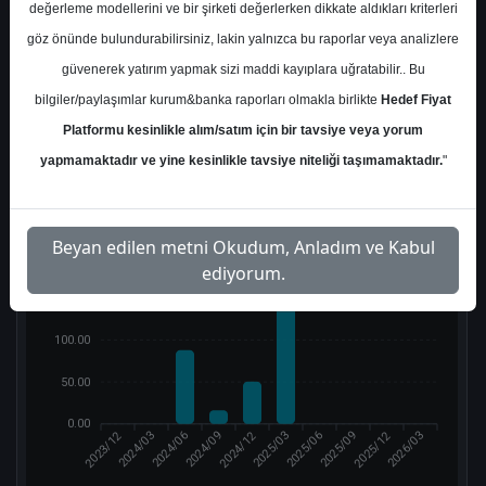
değerleme modellerini ve bir şirketi değerlerken dikkate aldıkları kriterleri
Tut
End. Paralel Get.
göz önünde bulundurabilirsiniz, lakin yalnızca bu raporlar veya analizlere
güvenerek yatırım yapmak sizi maddi kayıplara uğratabilir.. Bu
1
1
bilgiler/paylaşımlar kurum&banka raporları olmakla birlikte
Hedef Fiyat
Platformu kesinlikle alım/satım için bir tavsiye veya yorum
Çarpanlar
yapmamaktadır ve yine kesinlikle tavsiye niteliği taşımamaktadır.
"
F/K (Fiyat/Kazanç)
Beyan edilen metni Okudum, Anladım ve Kabul
200.00
ediyorum.
150.00
100.00
50.00
0.00
2023/12
2024/12
2025/12
2024/03
2024/06
2024/09
2025/03
2025/06
2025/09
2026/03