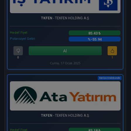
TKFEN
- TEKFEN HOLDİNG A.Ş.
Hedef Fiyat
85.43 ₺
Potansiyel Getiri
%-55.94
Al
0
1
Cuma, 17 Ocak 2025
Katılım Endeksinde
TKFEN
- TEKFEN HOLDİNG A.Ş.
Hedef Fiyat
83.18 ₺