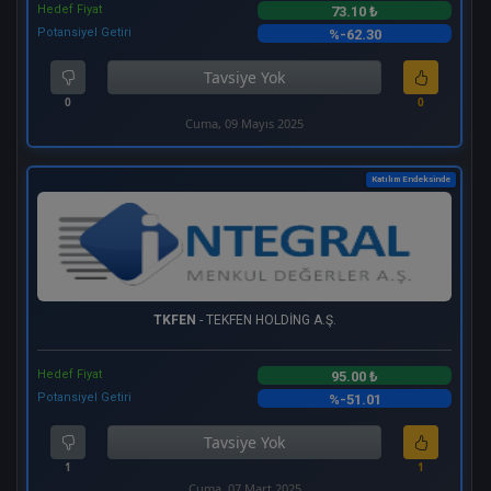
Hedef Fiyat
73.10 ₺
Potansiyel Getiri
%-62.30
Tavsiye Yok
0
0
Cuma, 09 Mayıs 2025
Katılım Endeksinde
TKFEN
- TEKFEN HOLDİNG A.Ş.
Hedef Fiyat
95.00 ₺
Potansiyel Getiri
%-51.01
Tavsiye Yok
1
1
Cuma, 07 Mart 2025