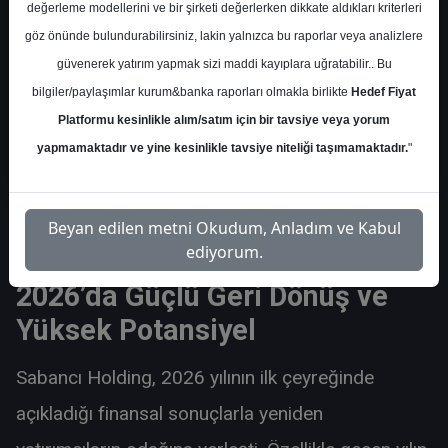
değerleme modellerini ve bir şirketi değerlerken dikkate aldıkları kriterleri
göz önünde bulundurabilirsiniz, lakin yalnızca bu raporlar veya analizlere
güvenerek yatırım yapmak sizi maddi kayıplara uğratabilir.. Bu
bilgiler/paylaşımlar kurum&banka raporları olmakla birlikte
Hedef Fiyat
Platformu kesinlikle alım/satım için bir tavsiye veya yorum
yapmamaktadır ve yine kesinlikle tavsiye niteliği taşımamaktadır.
"
Beyan edilen metni Okudum, Anladım ve Kabul
ediyorum.
2026’da Güçlü Geri Dönüş ve
Yüksek Potansiyel
Sabancı Holding, 2026 yılının ilk çeyreğinde
açıkladığı finansal sonuçlarla yeniden