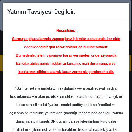
Yatırım Tavsiyesi Değildir.
Şimdi uygulamayı indirin!
Hoşgeldiniz
Sermaye piyasalarında yapacağınız işlemler sonucunda kar elde
edebileceğiniz gibi zarar riskiniz de bulunmaktadır.
Bu nedenle, işlem yapmaya karar vermeden önce, piyasada
karşılaşabileceğiniz riskleri anlamanız, mali durumunuzu ve
kısıtlarınızı dikkate alarak karar vermeniz gerekmektedir.
Tüm Yazılar
"Bu internet sitesindeki tüm sayfalarda veya bağlı sosyal medya
hesaplarında yer alan ücretsiz temel/teknik analiz sonucu ortaya çıkan
HABER
hisse senedi hedef fiyatları, model portföyler, hisse önerileri ve
%60 NAD İskontosu ile SAHOL Analizi
açıklamalar kesinlikle yatırım danışmanlığı kapsamında değildir. Yatırım
danışmanlığı hizmeti, SPK tarafından yetkilendirilmiş kuruluşlar
19 Mayıs 2026
tarafından kişilerin risk ve getiri tercihleri dikkate alınarak kişiye Özel