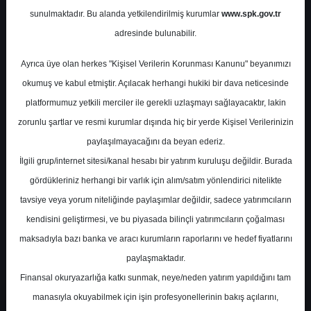
Sabancı Holding (SAHOL), geçen senenin ilk
sunulmaktadır. Bu alanda yetkilendirilmiş kurumlar
www.spk.gov.tr
çeyreğinde zarar açıklayan şirket 2026 yılının ilk
adresinde bulunabilir.
çeyreğinde yeniden net kâra geçerek
Ayrıca üye olan herkes "Kişisel Verilerin Korunması Kanunu" beyanımızı
yatırımcıların dikkatini çekti. Analist raporları;
okumuş ve kabul etmiştir. Açılacak herhangi hukiki bir dava neticesinde
güçlü enerji operasyonları, portföy sadeleştirme
platformumuz yetkili merciler ile gerekli uzlaşmayı sağlayacaktır, lakin
stratejisi ve %50-60 seviyelerindeki yüksek NAD
zorunlu şartlar ve resmi kurumlar dışında hiç bir yerde Kişisel Verilerinizin
iskontosu nedeniyle hissede önemli yükseliş
paylaşılmayacağını da beyan ederiz.
potansiyeline işaret ediyor. Analistler SAHOL
İlgili grup/internet sitesi/kanal hesabı bir yatırım kuruluşu değildir. Burada
hissesi için orta ve uzun vadede olumlu
gördükleriniz herhangi bir varlık için alım/satım yönlendirici nitelikte
beklentilerin sürdüğünü söylüyor. Sabancı
tavsiye veya yorum niteliğinde paylaşımlar değildir, sadece yatırımcıların
Holding finansal sonuçları, hedef fiyatları ve 2026
kendisini geliştirmesi, ve bu piyasada bilinçli yatırımcıların çoğalması
beklentilerine dair tüm detayları bu analizde
maksadıyla bazı banka ve aracı kurumların raporlarını ve hedef fiyatlarını
bulabilirsiniz.
paylaşmaktadır.
Finansal okuryazarlığa katkı sunmak, neye/neden yatırım yapıldığını tam
manasıyla okuyabilmek için işin profesyonellerinin bakış açılarını,