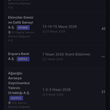
Kalkınma Bankası
A.Ş.
Ekinciler Demir
ve Çelik Sanayi
13-14-15 Mayıs 2026
A.Ş.
EKDMR
45,0
22 Mayıs 2026
A1 Capital Yatırım
Menkul Değerler
A.Ş.
Enpara Bank
7 Nisan 2026 (Kısmi Bölünme)
—
A.Ş.
ENPRA
7 Nisan 2026
Ağaoğlu
Avrasya
Gayrimenkul
Yatırım
1-2-3 Nisan 2026
21,10
Ortaklığı A.Ş.
9 Nisan 2026
AAGYO
İnfo Yatırım
Menkul Değerler