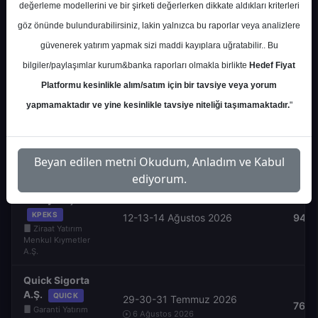
değerleme modellerini ve bir şirketi değerlerken dikkate aldıkları kriterleri
Tic. A.Ş.
12-13-14 Ağustos 2026
85,4
TKNKA
göz önünde bulundurabilirsiniz, lakin yalnızca bu raporlar veya analizlere
Tera Yatırım
güvenerek yatırım yapmak sizi maddi kayıplara uğratabilir.. Bu
Menkul Değerler
A.Ş.
bilgiler/paylaşımlar kurum&banka raporları olmakla birlikte
Hedef Fiyat
Platformu kesinlikle alım/satım için bir tavsiye veya yorum
Türker Vangölü
Enerji Yatırım
yapmamaktadır ve yine kesinlikle tavsiye niteliği taşımamaktadır.
"
A.Ş.
VEYAS
12-13-14 Ağustos 2026
136,
Halk Yatırım
Menkul Değerler
A.Ş.
Beyan edilen metni Okudum, Anladım ve Kabul
ediyorum.
Kapeks Kimya
Sanayi A.Ş.
KPEKS
12-13-14 Ağustos 2026
94,0
Ziraat Yatırım
Menkul Kıymetler
A.Ş.
Quick Sigorta
A.Ş.
QUICK
29-30-31 Temmuz 2026
76,6
Garanti Yatırım
6 Ağustos 2026