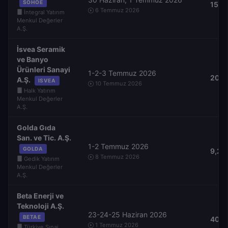
SOHOE
15,0
6 Temmuz 2026
İntegral Yatırım
Menkul Değerler
A.Ş.
İsvea Seramik
ve Banyo
Ürünleri Sanayi
1-2-3 Temmuz 2026
20,9
A.Ş.
ISVEA
10 Temmuz 2026
Halk Yatırım
Menkul Değerler
A.Ş.
Golda Gıda
San. ve Tic. A.Ş.
1-2 Temmuz 2026
GOLDA
9,20
8 Temmuz 2026
Gedik Yatırım
Menkul Değerler
A.Ş.
Beta Enerji ve
Teknoloji A.Ş.
23-24-25 Haziran 2026
BETAE
40,0
1 Temmuz 2026
Türkiye Sınai