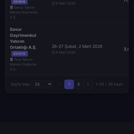
GENKM
6 Mart 2026
Deniz Yatırım
Menkul Kıymetler
A.Ş.
Savur
Gayrimenkul
Yatırım
26-27 Şubat, 2 Mart 2026
Ortaklığı A.Ş.
3,64
6 Mart 2026
SVGYO
Tera Yatırım
Menkul Değerler
A.Ş.
Sayfa başı:
1–25 / 39 kayıt
‹
1
2
›