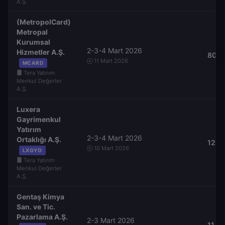
A.Ş.
(MetropolCard)
Metropal
Kurumsal
2-3-4 Mart 2026
Hizmetler A.Ş.
80,0
11 Mart 2026
MCARD
Tera Yatırım
Menkul Değerler
A.Ş.
Luxera
Gayrimenkul
Yatırım
2-3-4 Mart 2026
Ortaklığı A.Ş.
12,0
10 Mart 2026
LXGYO
Tera Yatırım
Menkul Değerler
A.Ş.
Gentaş Kimya
San. ve Tic.
Pazarlama A.Ş.
2-3 Mart 2026
11,00