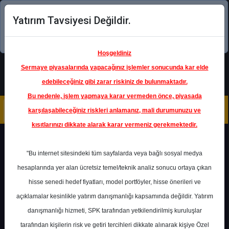
Yatırım Tavsiyesi Değildir.
Şimdi uygulamayı indirin!
Hoşgeldiniz
Sermaye piyasalarında yapacağınız işlemler sonucunda kar elde
edebileceğiniz gibi zarar riskiniz de bulunmaktadır.
Bu nedenle, işlem yapmaya karar vermeden önce, piyasada
karşılaşabileceğiniz riskleri anlamanız, mali durumunuzu ve
kısıtlarınızı dikkate alarak karar vermeniz gerekmektedir.
Ana Sayfa
›
Halka Arz
"Bu internet sitesindeki tüm sayfalarda veya bağlı sosyal medya
Halka Arz Verileri
hesaplarında yer alan ücretsiz temel/teknik analiz sonucu ortaya çıkan
hisse senedi hedef fiyatları, model portföyler, hisse önerileri ve
Güncel ve geçmiş halka arz bilgileri
açıklamalar kesinlikle yatırım danışmanlığı kapsamında değildir. Yatırım
danışmanlığı hizmeti, SPK tarafından yetkilendirilmiş kuruluşlar
39
20
tarafından kişilerin risk ve getiri tercihleri dikkate alınarak kişiye Özel