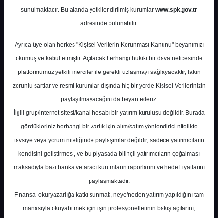
TOPLAM HALKA ARZ
KATILIM UYGUN
sunulmaktadır. Bu alanda yetkilendirilmiş kurumlar
www.spk.gov.tr
19
adresinde bulunabilir.
KATILIM UYGUN DEĞIL
Ayrıca üye olan herkes "Kişisel Verilerin Korunması Kanunu" beyanımızı
okumuş ve kabul etmiştir. Açılacak herhangi hukiki bir dava neticesinde
platformumuz yetkili merciler ile gerekli uzlaşmayı sağlayacaktır, lakin
Halka Arz Listesi
zorunlu şartlar ve resmi kurumlar dışında hiç bir yerde Kişisel Verilerinizin
paylaşılmayacağını da beyan ederiz.
ŞIRKET
TALEP TARIHI
FIYAT
İlgili grup/internet sitesi/kanal hesabı bir yatırım kuruluşu değildir. Burada
Çitlekçi
gördükleriniz herhangi bir varlık için alım/satım yönlendirici nitelikte
Mağazacılık
Gıda A.Ş.
tavsiye veya yorum niteliğinde paylaşımlar değildir, sadece yatırımcıların
10-11-12 Ağustos 2026
73,7
CITAS
kendisini geliştirmesi, ve bu piyasada bilinçli yatırımcıların çoğalması
Tera Yatırım
Menkul Değerler
maksadıyla bazı banka ve aracı kurumların raporlarını ve hedef fiyatlarını
A.Ş.
paylaşmaktadır.
Teknika Plast
Finansal okuryazarlığa katkı sunmak, neye/neden yatırım yapıldığını tam
Teknik Kalıp
manasıyla okuyabilmek için işin profesyonellerinin bakış açılarını,
Plastik San. ve