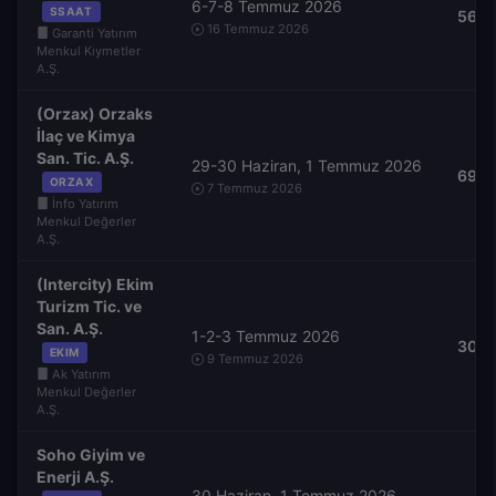
6-7-8 Temmuz 2026
SSAAT
56,0
16 Temmuz 2026
Garanti Yatırım
Menkul Kıymetler
A.Ş.
(Orzax) Orzaks
İlaç ve Kimya
San. Tic. A.Ş.
29-30 Haziran, 1 Temmuz 2026
69,0
ORZAX
7 Temmuz 2026
İnfo Yatırım
Menkul Değerler
A.Ş.
(Intercity) Ekim
Turizm Tic. ve
San. A.Ş.
1-2-3 Temmuz 2026
30,2
EKIM
9 Temmuz 2026
Ak Yatırım
Menkul Değerler
A.Ş.
Soho Giyim ve
Enerji A.Ş.
30 Haziran, 1 Temmuz 2026