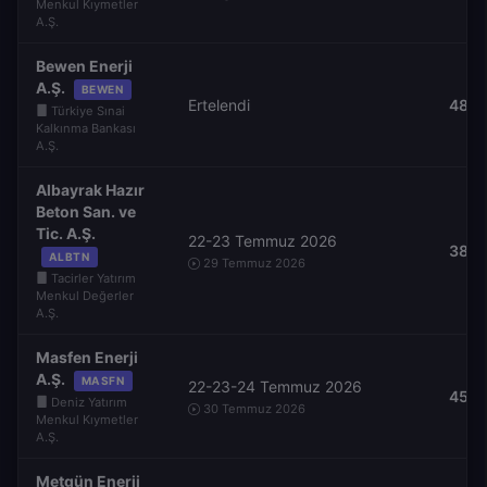
Menkul Kıymetler
A.Ş.
Bewen Enerji
A.Ş.
BEWEN
Ertelendi
48,1
Türkiye Sınai
Kalkınma Bankası
A.Ş.
Albayrak Hazır
Beton San. ve
Tic. A.Ş.
22-23 Temmuz 2026
38,6
ALBTN
29 Temmuz 2026
Tacirler Yatırım
Menkul Değerler
A.Ş.
Masfen Enerji
A.Ş.
MASFN
22-23-24 Temmuz 2026
45,6
Deniz Yatırım
30 Temmuz 2026
Menkul Kıymetler
A.Ş.
Metgün Enerji