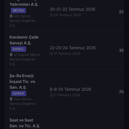
Yatırımları A.Ş.
20-21-22 Temmuz 2026
METEN
20,0
28 Temmuz 2026
İnfo Yatırım
Menkul Değerler
A.Ş.
Kardemir Çelik
Sanayi A.Ş.
22-23-24 Temmuz 2026
KARCL
35,0
31 Temmuz 2026
A1 Capital Yatırım
Menkul Değerler
A.Ş.
Şa-Ra Enerji
İnşaat Tic. ve
San. A.Ş.
8-9-10 Temmuz 2026
70,0
SARAE
17 Temmuz 2026
Tera Yatırım
Menkul Değerler
A.Ş.
Saat ve Saat
San. ve Tic. A.Ş.