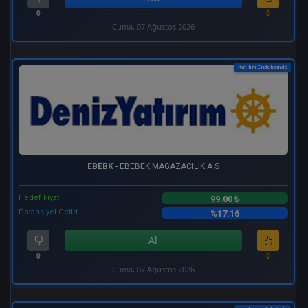
0
0
Cuma, 07 Ağustos 2026
Katılım Endeksinde
EBEBK
- EBEBEK MAGAZACILIK A S
Hedef Fiyat
99.00 ₺
Potansiyel Getiri
%17.16
Al
0
0
Cuma, 07 Ağustos 2026