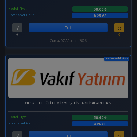
Hedef Fiyat
50.00 ₺
Potansiyel Getiri
%25.63
Tut
0
0
Cuma, 07 Ağustos 2026
Katılım Endeksinde
EREGL
- EREĞLİ DEMİR VE ÇELİK FABRİKALARI T.A.Ş.
Hedef Fiyat
50.40 ₺
Potansiyel Getiri
%26.63
Tut