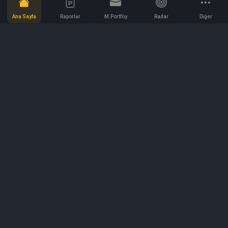
Ana Sayfa
Raporlar
M.Portföy
Radar
Diğer
İletişim
Bilgi ve Reklam için bizimle iletişime geçin!