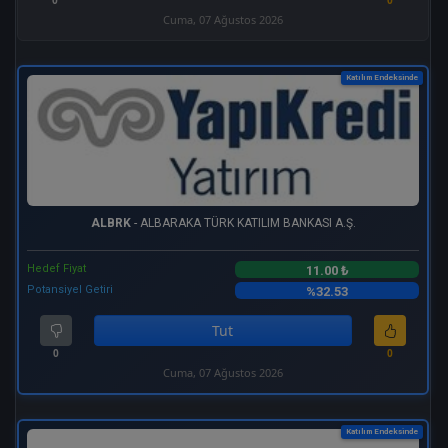
0
0
Cuma, 07 Ağustos 2026
Katılım Endeksinde
ALBRK
- ALBARAKA TÜRK KATILIM BANKASI A.Ş.
Hedef Fiyat
11.00 ₺
Potansiyel Getiri
%32.53
Tut
0
0
Cuma, 07 Ağustos 2026
Katılım Endeksinde