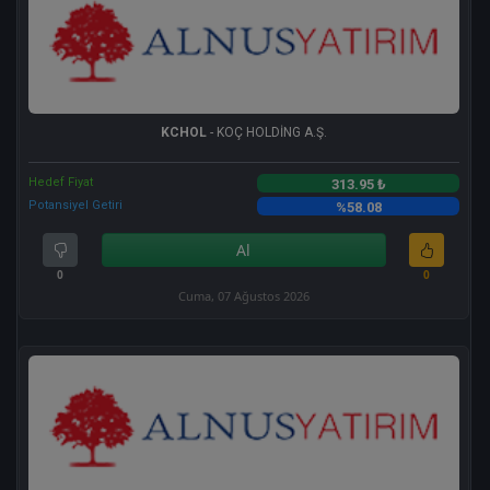
KCHOL
- KOÇ HOLDİNG A.Ş.
Hedef Fiyat
313.95 ₺
Potansiyel Getiri
%58.08
Al
0
0
Cuma, 07 Ağustos 2026