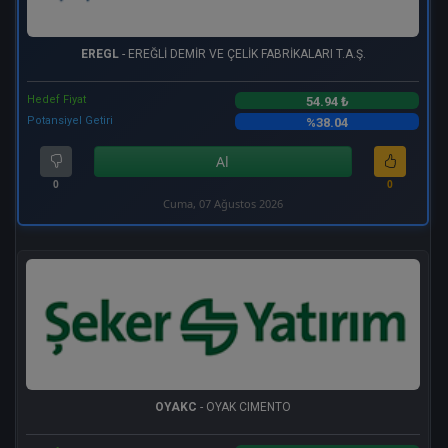
EREGL
- EREĞLİ DEMİR VE ÇELİK FABRİKALARI T.A.Ş.
Hedef Fiyat
54.94 ₺
Potansiyel Getiri
%38.04
Al
0
0
Cuma, 07 Ağustos 2026
OYAKC
- OYAK CIMENTO