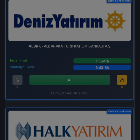
Katılım Endeksinde
ALBRK
- ALBARAKA TÜRK KATILIM BANKASI A.Ş.
Hedef Fiyat
11.94 ₺
Potansiyel Getiri
%43.86
Al
0
0
Cuma, 07 Ağustos 2026
Katılım Endeksinde