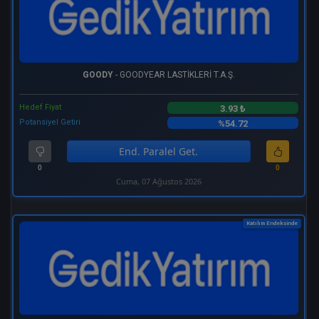
GOODY
- GOODYEAR LASTİKLERİ T.A.Ş.
Hedef Fiyat
3.93 ₺
Potansiyel Getiri
%54.72
End. Paralel Get.
0
0
Cuma, 07 Ağustos 2026
Katılım Endeksinde