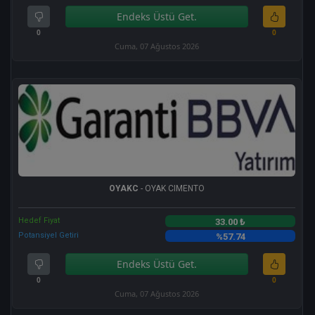
Endeks Üstü Get.
0
0
Cuma, 07 Ağustos 2026
OYAKC
- OYAK CIMENTO
Hedef Fiyat
33.00 ₺
Potansiyel Getiri
%57.74
Endeks Üstü Get.
0
0
Cuma, 07 Ağustos 2026