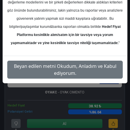
değerleme modellerini ve bir şirketi değerlerken dikkate aldıkları kriterleri
göz önünde bulundurabilirsiniz, lakin yalnızca bu raporlar veya analizlere
güvenerek yatırım yapmak sizi maddi kayıplara uğratabilir.. Bu
bilgiler/paylaşımlar kurum&banka raporları olmakla birlikte
Hedef Fiyat
Platformu kesinlikle alım/satım için bir tavsiye veya yorum
yapmamaktadır ve yine kesinlikle tavsiye niteliği taşımamaktadır.
"
Beyan edilen metni Okudum, Anladım ve Kabul
ediyorum.
OYAKC
- OYAK CIMENTO
Hedef Fiyat
38.92 ₺
Potansiyel Getiri
%86.04
Al