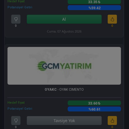
Hedef Fiyat
33.35 ₺
Potansiyel Getiri
%59.42
Al
0
0
Cuma, 07 Ağustos 2026
OYAKC
- OYAK CIMENTO
Hedef Fiyat
33.60 ₺
Potansiyel Getiri
%60.61
Tavsiye Yok
0
0