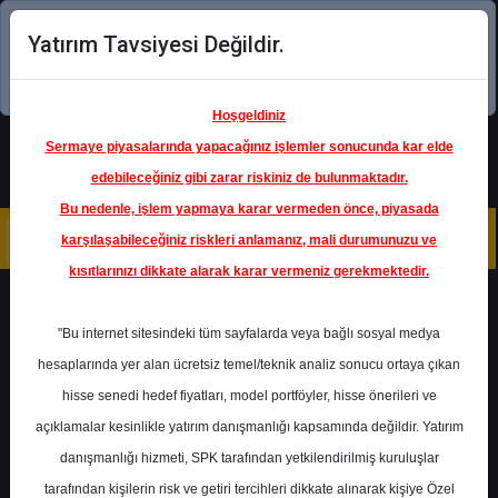
Yatırım Tavsiyesi Değildir.
Şimdi uygulamayı indirin!
Hoşgeldiniz
Sermaye piyasalarında yapacağınız işlemler sonucunda kar elde
edebileceğiniz gibi zarar riskiniz de bulunmaktadır.
Bu nedenle, işlem yapmaya karar vermeden önce, piyasada
karşılaşabileceğiniz riskleri anlamanız, mali durumunuzu ve
kısıtlarınızı dikkate alarak karar vermeniz gerekmektedir.
"Bu internet sitesindeki tüm sayfalarda veya bağlı sosyal medya
hesaplarında yer alan ücretsiz temel/teknik analiz sonucu ortaya çıkan
hisse senedi hedef fiyatları, model portföyler, hisse önerileri ve
açıklamalar kesinlikle yatırım danışmanlığı kapsamında değildir. Yatırım
Bugün Paylaşılan
Bu Hafta Paylaşılan
Bu Ay Paylaşılan
Tümü
danışmanlığı hizmeti, SPK tarafından yetkilendirilmiş kuruluşlar
tarafından kişilerin risk ve getiri tercihleri dikkate alınarak kişiye Özel