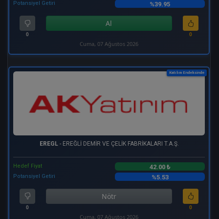
Potansiyel Getiri
%39.95
Al
0
0
Cuma, 07 Ağustos 2026
Katılım Endeksinde
EREGL
- EREĞLİ DEMİR VE ÇELİK FABRİKALARI T.A.Ş.
Hedef Fiyat
42.00 ₺
Potansiyel Getiri
%5.53
Nötr
0
0
Cuma, 07 Ağustos 2026