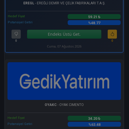
EREGL
- EREĞLİ DEMİR VE ÇELİK FABRİKALARI T.A.Ş.
Hedef Fiyat
59.21 ₺
Potansiyel Getiri
%48.77
Endeks Üstü Get.
0
0
Cuma, 07 Ağustos 2026
OYAKC
- OYAK CIMENTO
Hedef Fiyat
34.20 ₺
Potansiyel Getiri
%63.48