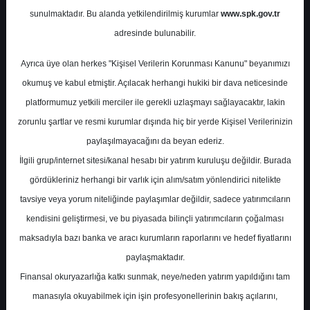
sunulmaktadır. Bu alanda yetkilendirilmiş kurumlar
www.spk.gov.tr
adresinde bulunabilir.
Ayrıca üye olan herkes "Kişisel Verilerin Korunması Kanunu" beyanımızı
okumuş ve kabul etmiştir. Açılacak herhangi hukiki bir dava neticesinde
platformumuz yetkili merciler ile gerekli uzlaşmayı sağlayacaktır, lakin
zorunlu şartlar ve resmi kurumlar dışında hiç bir yerde Kişisel Verilerinizin
paylaşılmayacağını da beyan ederiz.
İlgili grup/internet sitesi/kanal hesabı bir yatırım kuruluşu değildir. Burada
gördükleriniz herhangi bir varlık için alım/satım yönlendirici nitelikte
tavsiye veya yorum niteliğinde paylaşımlar değildir, sadece yatırımcıların
kendisini geliştirmesi, ve bu piyasada bilinçli yatırımcıların çoğalması
maksadıyla bazı banka ve aracı kurumların raporlarını ve hedef fiyatlarını
paylaşmaktadır.
Finansal okuryazarlığa katkı sunmak, neye/neden yatırım yapıldığını tam
manasıyla okuyabilmek için işin profesyonellerinin bakış açılarını,