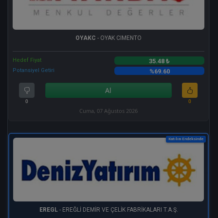
OYAKC
- OYAK CIMENTO
Hedef Fiyat
35.48 ₺
Potansiyel Getiri
%69.60
Al
0
0
Cuma, 07 Ağustos 2026
Katılım Endeksinde
EREGL
- EREĞLİ DEMİR VE ÇELİK FABRİKALARI T.A.Ş.