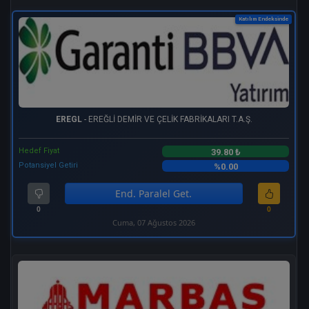
Katılım Endeksinde
EREGL
- EREĞLİ DEMİR VE ÇELİK FABRİKALARI T.A.Ş.
Hedef Fiyat
39.80 ₺
Potansiyel Getiri
%0.00
End. Paralel Get.
0
0
Cuma, 07 Ağustos 2026