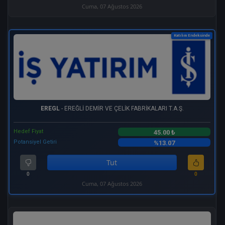
Cuma, 07 Ağustos 2026
Katılım Endeksinde
EREGL
- EREĞLİ DEMİR VE ÇELİK FABRİKALARI T.A.Ş.
Hedef Fiyat
45.00 ₺
Potansiyel Getiri
%13.07
Tut
0
0
Cuma, 07 Ağustos 2026