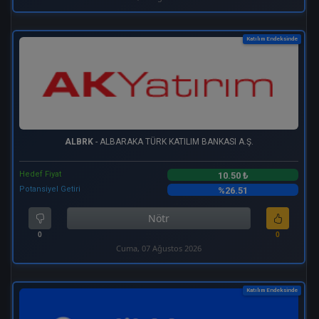
Katılım Endeksinde
ALBRK
- ALBARAKA TÜRK KATILIM BANKASI A.Ş.
Hedef Fiyat
10.50 ₺
Potansiyel Getiri
%26.51
Nötr
0
0
Cuma, 07 Ağustos 2026
Katılım Endeksinde