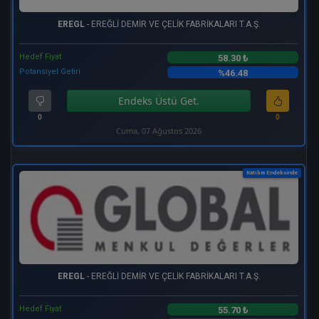
EREGL
- EREĞLİ DEMİR VE ÇELİK FABRİKALARI T.A.Ş.
Hedef Fiyat
58.30 ₺
Potansiyel Getiri
%46.48
Endeks Üstü Get.
0
0
Cuma, 07 Ağustos 2026
Katılım Endeksinde
EREGL
- EREĞLİ DEMİR VE ÇELİK FABRİKALARI T.A.Ş.
Hedef Fiyat
55.70 ₺