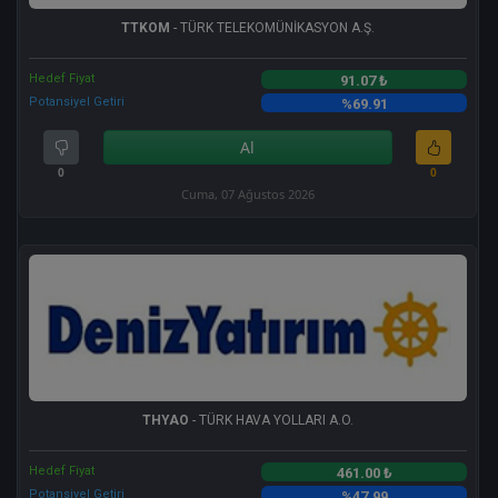
TTKOM
- TÜRK TELEKOMÜNİKASYON A.Ş.
Hedef Fiyat
91.07 ₺
Potansiyel Getiri
%69.91
Al
0
0
Cuma, 07 Ağustos 2026
THYAO
- TÜRK HAVA YOLLARI A.O.
Hedef Fiyat
461.00 ₺
Potansiyel Getiri
%47.99