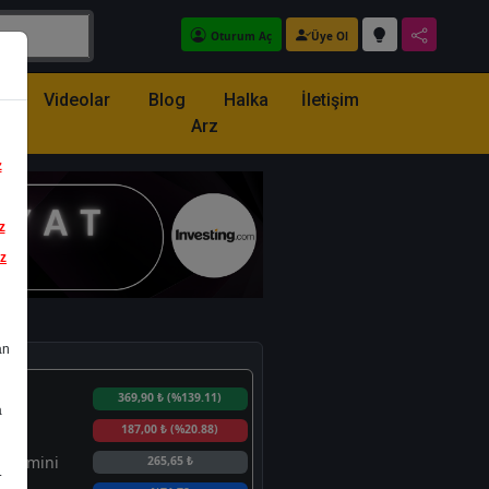
Oturum Aç
Üye Ol
z
Videolar
Blog
Halka
İletişim
Arz
z
z
iz
an
min
369,90 ₺
(%139.11)
a
in
187,00 ₺
(%20.88)
 Tahmini
265,65 ₺
.