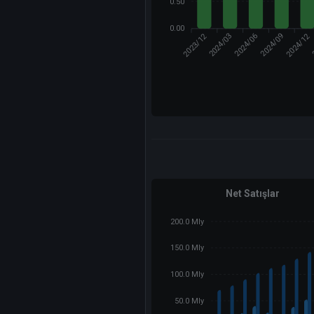
0.50
0.00
2023/12
2024/12
2024/03
2024/09
2024/06
Net Satışlar
200.0 Mly
150.0 Mly
100.0 Mly
50.0 Mly