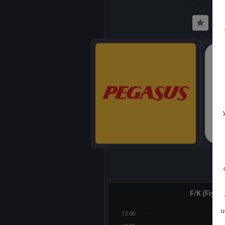
F/K (Fiyat
u
12.00