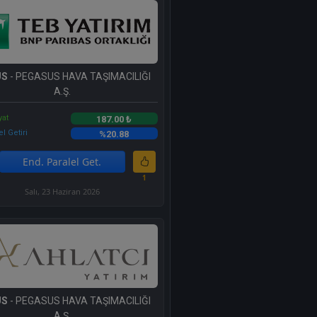
US
- PEGASUS HAVA TAŞIMACILIĞI
A.Ş.
yat
187.00 ₺
l Getiri
%20.88
End. Paralel Get.
1
Salı, 23 Haziran 2026
US
- PEGASUS HAVA TAŞIMACILIĞI
A.Ş.