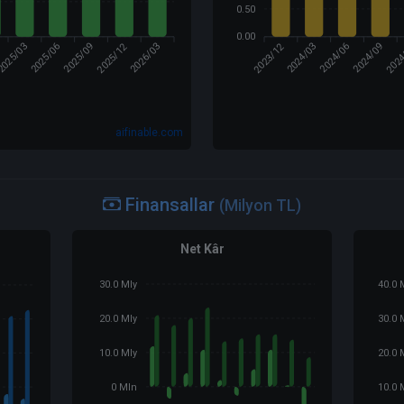
0.50
0.00
2025/12
2023/12
202
2025/03
2025/06
2026/03
2024/03
2024/09
2025/09
2024/06
aifinable.com
Finansallar
(Milyon TL)
Net Kâr
30.0 Mly
40.0 
20.0 Mly
30.0 
10.0 Mly
20.0 
0 Mln
10.0 