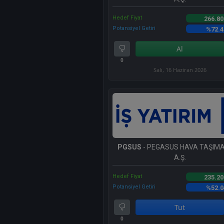
Hedef Fiyat
266.80
Potansiyel Getiri
%72.4
Al
0
Salı, 16 Haziran 2026
PGSUS
- PEGASUS HAVA TAŞIMAC
A.Ş.
Hedef Fiyat
235.20
Potansiyel Getiri
%52.0
Tut
0