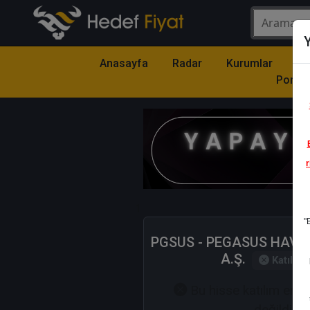
Y
Anasayfa
Radar
Kurumlar
Mo
Portfö
r
1
"
PGSUS - PEGASUS HAVA
A.Ş.
Katılım 
Bu hisse katılım end
değildir.