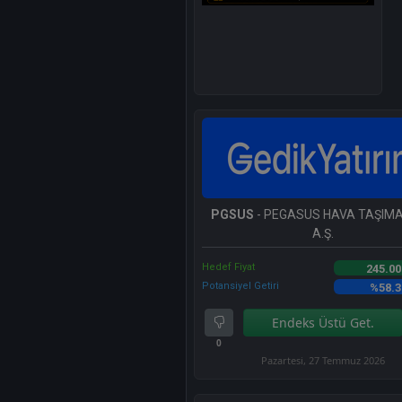
PGSUS
- PEGASUS HAVA TAŞIMAC
A.Ş.
Hedef Fiyat
245.00
Potansiyel Getiri
%58.3
Endeks Üstü Get.
0
Pazartesi, 27 Temmuz 2026