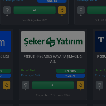
Potansiyel Getiri
Potansiyel Getiri
%55.14
Al
0
0
0
Salı, 04 Ağustos 2026
Salı, 28
ILIĞI
PGSUS
- PEGASUS HAVA TAŞIMACILIĞI
PGS
A.Ş.
Hedef Fiyat
Hedef Fi
 ₺
271.90 ₺
Potansiyel Getiri
Potansiye
7
%75.76
Al
0
0
0
0
Çarşamba, 01 Temmuz 2026