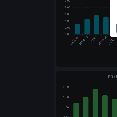
10.00
8.00
6.00
4.00
2.00
0.00
2023/12
2024/1
2024/03
2024/09
2024/06
PD /
2.00
1.50
1.00