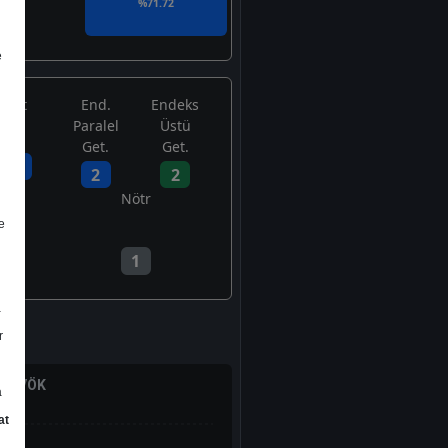
i
%71.72
e
Tut
End.
Endeks
Paralel
Üstü
Get.
Get.
2
2
2
Yok
Nötr
e
1
a
r
/ FAVÖK
a
at