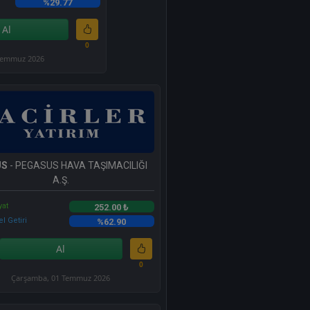
%29.77
Al
0
 Temmuz 2026
US
- PEGASUS HAVA TAŞIMACILIĞI
A.Ş.
yat
252.00 ₺
l Getiri
%62.90
Al
0
Çarşamba, 01 Temmuz 2026