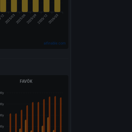
4/12
2025/12
2025/03
2025/06
2026/03
2025/09
aifinable.com
FAVÖK
Mly
Mly
Mly
Mly