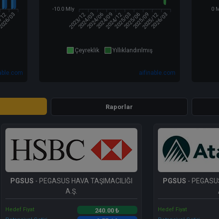
-10.0 Mly
0 
/12
2023/12
2024/12
2025/12
2026/03
2024/03
2024/09
2025/03
2025/06
2026/03
2024/06
2025/09
Çeyreklik
Yıllıklandırılmış
nable.com
aifinable.com
Raporlar
PGSUS
- PEGASUS HAVA TAŞIMACILIĞI
PGSUS
- PEGASU
A.Ş.
Hedef Fiyat
Hedef Fiyat
240.00 ₺