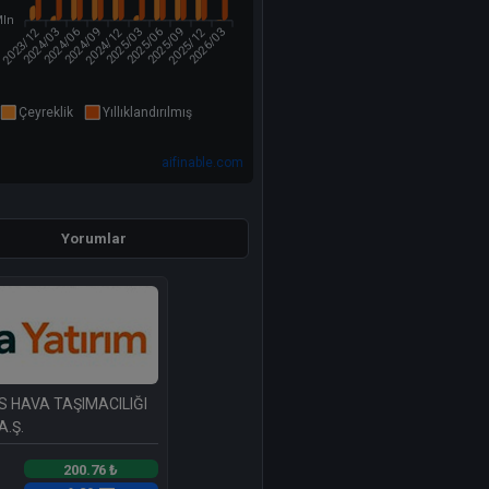
Mln
2023/12
2024/12
2025/12
2024/03
2024/06
2024/09
2025/03
2025/06
2025/09
2026/03
Çeyreklik
Yıllıklandırılmış
aifinable.com
Yorumlar
S HAVA TAŞIMACILIĞI
A.Ş.
200.76 ₺