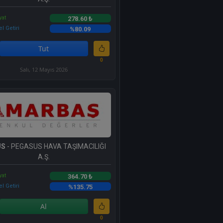
yat
278.60 ₺
l Getiri
%80.09
Tut
0
Salı, 12 Mayıs 2026
US
- PEGASUS HAVA TAŞIMACILIĞI
A.Ş.
yat
364.70 ₺
l Getiri
%135.75
Al
0