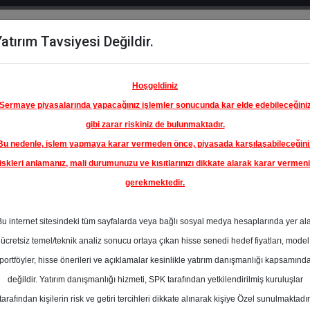
atırım Tavsiyesi Değildir.
del
Hisse
Öne
Raporlar
Partnerlerimi
y
Karşılaştır
Çıkanlar
Hoşgeldiniz
Sermaye piyasalarında yapacağınız işlemler sonucunda kar elde edebileceğini
gibi zarar riskiniz de bulunmaktadır.
Bu nedenle, işlem yapmaya karar vermeden önce, piyasada karşılaşabileceğini
iskleri anlamanız, mali durumunuzu ve kısıtlarınızı dikkate alarak karar vermen
gerekmektedir.
Bu internet sitesindeki tüm sayfalarda veya bağlı sosyal medya hesaplarında yer al
 TAŞIMACILIĞI
ücretsiz temel/teknik analiz sonucu ortaya çıkan hisse senedi hedef fiyatları, model
En Yüksek Tah
Dışı
portföyler, hisse önerileri ve açıklamalar kesinlikle yatırım danışmanlığı kapsamınd
En Düşük Tahm
değildir. Yatırım danışmanlığı hizmeti, SPK tarafından yetkilendirilmiş kuruluşlar
eksine uygun
Ortalama Fiyat
tarafından kişilerin risk ve getiri tercihleri dikkate alınarak kişiye Özel sunulmaktadır