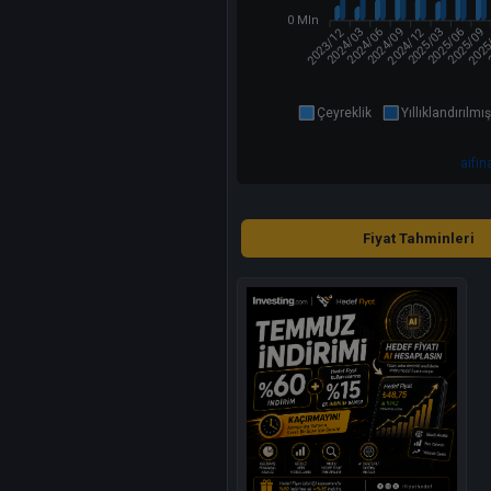
0 Mln
2023/12
2024/12
2025
2024/03
2024/09
2025/03
2025/06
2024/06
2025/09
Çeyreklik
Yıllıklandırılmış
aifi
Fiyat Tahminleri