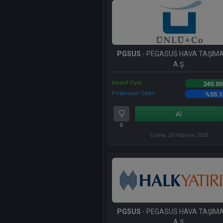
PGSUS
- PEGASUS HAVA TAŞIMAC
A.Ş.
Hedef Fiyat
240.00
Potansiyel Getiri
%55.1
Al
0
Cuma, 26 Haziran 2026
PGSUS
- PEGASUS HAVA TAŞIMAC
A.Ş.