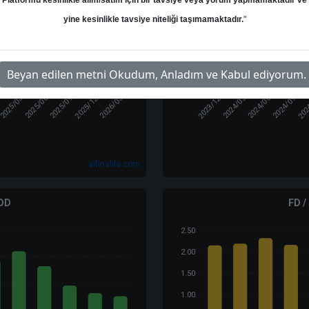
Platformu kesinlikle alım/satım için bir tavsiye veya yorum yapmamaktadır ve
8.00
yine kesinlikle tavsiye niteliği taşımamaktadır.
"
6.00
4.00
2.00
Beyan edilen metni Okudum, Anladım ve Kabul ediyorum.
0.00
2
2025/12
2023/12
202
2025/03
2025/06
2026/03
2024/03
2024/09
2025/09
2024/06
aifinable.com
 DD
FD /
2.50
2.00
1.50
1.00