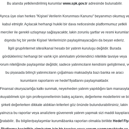
Ortalama Getir
Bu alanda yetkilendirilmiş kurumlar
www.spk.gov.tr
adresinde bulunabilir.
Potansiyeli
Ayrıca üye olan herkes "Kişisel Verilerin Korunması Kanunu" beyanımızı okumuş v
kabul etmiştir. Açılacak herhangi hukiki bir dava neticesinde platformumuz yetkili
Al
merciler ile gerekli uzlaşmayı sağlayacaktır, lakin zorunlu şartlar ve resmi kurumlar
dışında hiç bir yerde Kişisel Verilerinizin paylaşılmayacağını da beyan ederiz.
9
İlgili grup/internet sitesi/kanal hesabı bir yatırım kuruluşu değildir. Burada
Kurum Sayısı
19
gördükleriniz herhangi bir varlık için alım/satım yönlendirici nitelikte tavsiye veya
Tavsiye 
yorum niteliğinde paylaşımlar değildir, sadece yatırımcıların kendisini geliştirmesi, v
bu piyasada bilinçli yatırımcıların çoğalması maksadıyla bazı banka ve aracı
2
kurumların raporlarını ve hedef fiyatlarını paylaşmaktadır.
Finansal okuryazarlığa katkı sunmak, neye/neden yatırım yapıldığını tam manasıyl
Çarpanlar
okuyabilmek için işin profesyonellerinin bakış açılarını, değerleme modellerini ve bi
şirketi değerlerken dikkate aldıkları kriterleri göz önünde bulundurabilirsiniz, lakin
/Kazanç)
FD 
yalnızca bu raporlar veya analizlere güvenerek yatırım yapmak sizi maddi kayıplar
ğratabilir.. Bu bilgiler/paylaşımlar kurum&banka raporları olmakla birlikte
Hedef Fiy
10.00