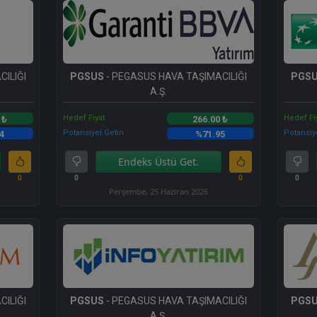
ILIĞI
PGSUS
- PEGASUS HAVA TAŞIMACILIĞI
PGS
A.Ş.
Hedef Fiyat
Hedef Fi
 ₺
266.00 ₺
Potansiyel Getiri
Potansiye
4
%71.95
Endeks Üstü Get.
0
0
0
0
Perşembe, 25 Haziran 2026
ILIĞI
PGSUS
- PEGASUS HAVA TAŞIMACILIĞI
PGS
A.Ş.