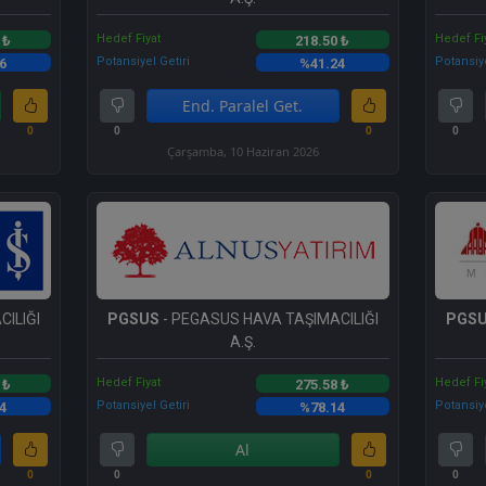
Hedef Fiyat
Hedef Fi
 ₺
218.50 ₺
Potansiyel Getiri
Potansiye
6
%41.24
End. Paralel Get.
0
0
0
0
Çarşamba, 10 Haziran 2026
ILIĞI
PGSUS
- PEGASUS HAVA TAŞIMACILIĞI
PGS
A.Ş.
Hedef Fiyat
Hedef Fi
 ₺
275.58 ₺
Potansiyel Getiri
Potansiye
4
%78.14
Al
0
0
0
0