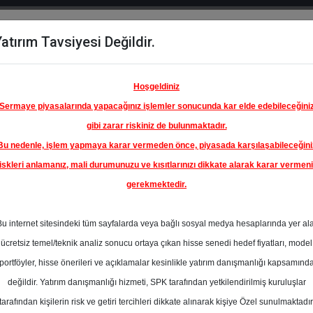
atırım Tavsiyesi Değildir.
del
Hisse
Öne
Raporlar
Partnerlerimi
y
Karşılaştır
Çıkanlar
Hoşgeldiniz
Sermaye piyasalarında yapacağınız işlemler sonucunda kar elde edebileceğini
gibi zarar riskiniz de bulunmaktadır.
Bu nedenle, işlem yapmaya karar vermeden önce, piyasada karşılaşabileceğini
iskleri anlamanız, mali durumunuzu ve kısıtlarınızı dikkate alarak karar vermen
gerekmektedir.
Bu internet sitesindeki tüm sayfalarda veya bağlı sosyal medya hesaplarında yer al
ücretsiz temel/teknik analiz sonucu ortaya çıkan hisse senedi hedef fiyatları, model
portföyler, hisse önerileri ve açıklamalar kesinlikle yatırım danışmanlığı kapsamınd
değildir. Yatırım danışmanlığı hizmeti, SPK tarafından yetkilendirilmiş kuruluşlar
aporlar
KuveytTürk Yatırım
Rapor Detay
tarafından kişilerin risk ve getiri tercihleri dikkate alınarak kişiye Özel sunulmaktadır