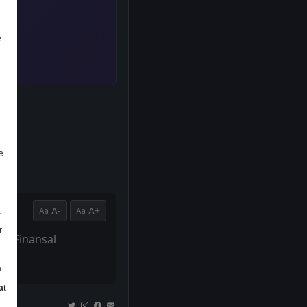
e
e
A-
A+
a
r
ili Finansal
a
at