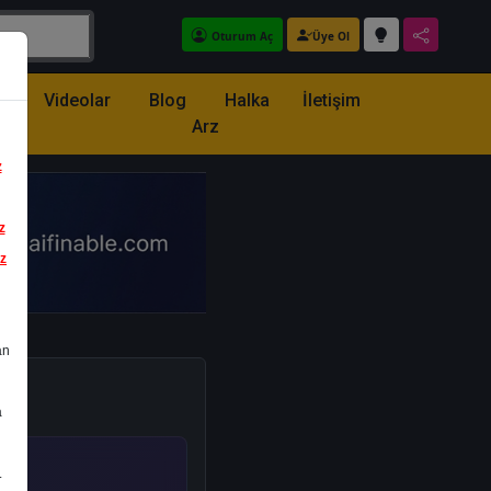
Oturum Aç
Üye Ol
z
Videolar
Blog
Halka
İletişim
Arz
z
z
iz
an
a
.