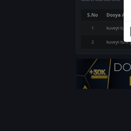
S.No
Dosya Adı
1
kuveyt-turk-
2
kuveyt-turk-
1