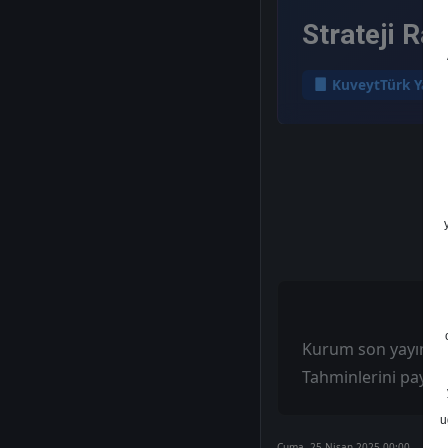
Strateji Ra
KuveytTürk Yatır
Kurum son yayınladığ
Tahminlerini paylaş
u
Cuma, 25 Nisan 2025 00:00