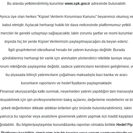
Bu alanda yetkilendirilmiş kurumlar
www.spk.gov.tr
adresinde bulunabilir.
poru - Revizyon
Ayrıca üye olan herkes "Kişisel Verilerin Korunması Kanunu" beyanımızı okumuş v
ım
25 Nisan 2025
kabul etmiştir. Açılacak herhangi hukiki bir dava neticesinde platformumuz yetkili
merciler ile gerekli uzlaşmayı sağlayacaktır, lakin zorunlu şartlar ve resmi kurumlar
dışında hiç bir yerde Kişisel Verilerinizin paylaşılmayacağını da beyan ederiz.
İlgili grup/internet sitesi/kanal hesabı bir yatırım kuruluşu değildir. Burada
gördükleriniz herhangi bir varlık için alım/satım yönlendirici nitelikte tavsiye veya
yorum niteliğinde paylaşımlar değildir, sadece yatırımcıların kendisini geliştirmesi, v
bu piyasada bilinçli yatırımcıların çoğalması maksadıyla bazı banka ve aracı
kurumların raporlarını ve hedef fiyatlarını paylaşmaktadır.
Finansal okuryazarlığa katkı sunmak, neye/neden yatırım yapıldığını tam manasıyl
okuyabilmek için işin profesyonellerinin bakış açılarını, değerleme modellerini ve bi
ı strateji raporunu revize etti ve şirketlerin 1. Çeyrek ile ilg
şirketi değerlerken dikkate aldıkları kriterleri göz önünde bulundurabilirsiniz, lakin
tı
yalnızca bu raporlar veya analizlere güvenerek yatırım yapmak sizi maddi kayıplar
ğratabilir.. Bu bilgiler/paylaşımlar kurum&banka raporları olmakla birlikte
Hedef Fiy