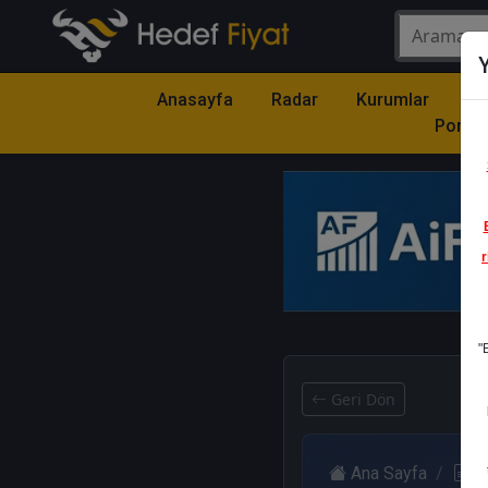
Y
Anasayfa
Radar
Kurumlar
Mo
Portfö
r
1
"
Geri Dön
Ana Sayfa
R