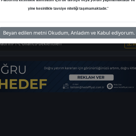
Platformu kesinlikle alım/satım için bir tavsiye veya yorum yapmamaktadır ve
yine kesinlikle tavsiye niteliği taşımamaktadır.
"
strateji-raporu-revizyonu-6043
İl
Beyan edilen metni Okudum, Anladım ve Kabul ediyorum.
yatirim-1-c-bilanco-beklentileri
İl