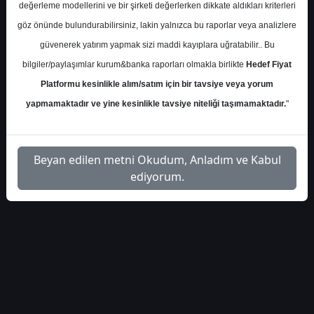
İlgili
değerleme modellerini ve bir şirketi değerlerken dikkate aldıkları kriterleri
oyak-yatirim-teknik-analiz-ve-
1
Dosyayı
göz önünde bulundurabilirsiniz, lakin yalnızca bu raporlar veya analizlere
hisse-onerileri-5652
İndir
güvenerek yatırım yapmak sizi maddi kayıplara uğratabilir.. Bu
bilgiler/paylaşımlar kurum&banka raporları olmakla birlikte
Hedef Fiyat
Platformu kesinlikle alım/satım için bir tavsiye veya yorum
yapmamaktadır ve yine kesinlikle tavsiye niteliği taşımamaktadır.
"
1
Beyan edilen metni Okudum, Anladım ve Kabul
ediyorum.