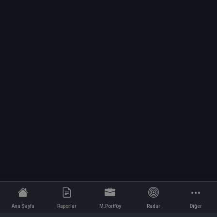
Ana Sayfa
Raporlar
M.Portföy
Radar
Diğer