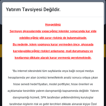
Yatırım Tavsiyesi Değildir.
Şimdi uygulamayı indirin!
Hoşgeldiniz
Sermaye piyasalarında yapacağınız işlemler sonucunda kar elde
edebileceğiniz gibi zarar riskiniz de bulunmaktadır.
Bu nedenle, işlem yapmaya karar vermeden önce, piyasada
karşılaşabileceğiniz riskleri anlamanız, mali durumunuzu ve
kısıtlarınızı dikkate alarak karar vermeniz gerekmektedir.
Geri Dön
"Bu internet sitesindeki tüm sayfalarda veya bağlı sosyal medya
hesaplarında yer alan ücretsiz temel/teknik analiz sonucu ortaya çıkan
Ana Sayfa
Raporlar
Oyak Yatırım
hisse senedi hedef fiyatları, model portföyler, hisse önerileri ve
Rapor Detay
açıklamalar kesinlikle yatırım danışmanlığı kapsamında değildir. Yatırım
danışmanlığı hizmeti, SPK tarafından yetkilendirilmiş kuruluşlar
Günlük Hisse Önerileri
tarafından kişilerin risk ve getiri tercihleri dikkate alınarak kişiye Özel