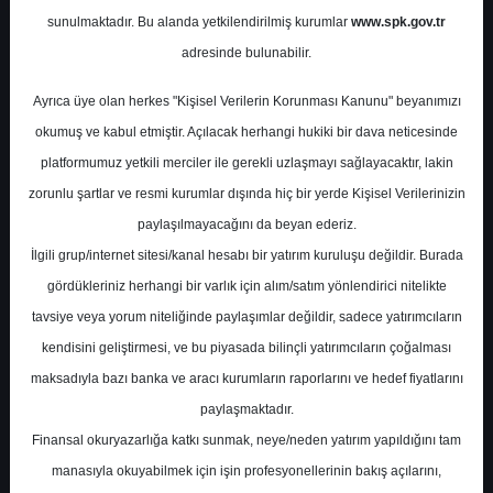
sunulmaktadır. Bu alanda yetkilendirilmiş kurumlar
www.spk.gov.tr
Oyak Yatırım
03 Eylül 2025
adresinde bulunabilir.
Ayrıca üye olan herkes "Kişisel Verilerin Korunması Kanunu" beyanımızı
okumuş ve kabul etmiştir. Açılacak herhangi hukiki bir dava neticesinde
platformumuz yetkili merciler ile gerekli uzlaşmayı sağlayacaktır, lakin
zorunlu şartlar ve resmi kurumlar dışında hiç bir yerde Kişisel Verilerinizin
paylaşılmayacağını da beyan ederiz.
İlgili grup/internet sitesi/kanal hesabı bir yatırım kuruluşu değildir. Burada
A-
A+
gördükleriniz herhangi bir varlık için alım/satım yönlendirici nitelikte
BIST100 ve Dolar/TL Teknik Analiz
tavsiye veya yorum niteliğinde paylaşımlar değildir, sadece yatırımcıların
kendisini geliştirmesi, ve bu piyasada bilinçli yatırımcıların çoğalması
maksadıyla bazı banka ve aracı kurumların raporlarını ve hedef fiyatlarını
Çarşamba, 03 Eylül 2025 00:00
paylaşmaktadır.
Finansal okuryazarlığa katkı sunmak, neye/neden yatırım yapıldığını tam
S.No
Dosya Adı
İndir
manasıyla okuyabilmek için işin profesyonellerinin bakış açılarını,