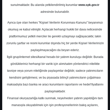
Tahminleri
sunulmaktadır. Bu alanda yetkilendirilmiş kurumlar
www.spk.gov.tr
adresinde bulunabilir.
KuveytTürk Yatırım
22 Nisan 2026
Ayrıca üye olan herkes "Kişisel Verilerin Korunması Kanunu" beyanımızı
okumuş ve kabul etmiştir. Açılacak herhangi hukiki bir dava neticesinde
platformumuz yetkili merciler ile gerekli uzlaşmayı sağlayacaktır, lakin
zorunlu şartlar ve resmi kurumlar dışında hiç bir yerde Kişisel Verilerinizin
paylaşılmayacağını da beyan ederiz.
İlgili grup/internet sitesi/kanal hesabı bir yatırım kuruluşu değildir. Burada
gördükleriniz herhangi bir varlık için alım/satım yönlendirici nitelikte
A-
A+
tavsiye veya yorum niteliğinde paylaşımlar değildir, sadece yatırımcıların
kendisini geliştirmesi, ve bu piyasada bilinçli yatırımcıların çoğalması
1.Çeyrek 2026 Kâr Tahminleri
maksadıyla bazı banka ve aracı kurumların raporlarını ve hedef fiyatlarını
paylaşmaktadır.
Rapor, 1Ç26 döneminde sağlık, savunma,
Finansal okuryazarlığa katkı sunmak, neye/neden yatırım yapıldığını tam
perakende ve petro rafineri sektörlerinin
manasıyla okuyabilmek için işin profesyonellerinin bakış açılarını,
öne çıkacağını, genel olarak ise şirket