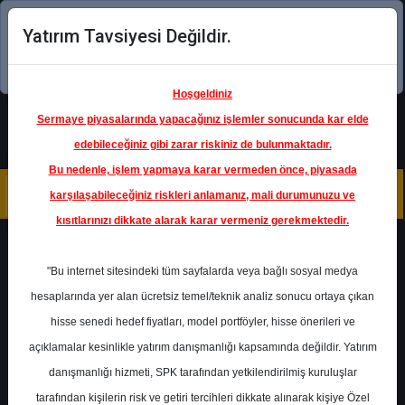
Yatırım Tavsiyesi Değildir.
Şimdi uygulamayı indirin!
Hoşgeldiniz
Sermaye piyasalarında yapacağınız işlemler sonucunda kar elde
edebileceğiniz gibi zarar riskiniz de bulunmaktadır.
Bu nedenle, işlem yapmaya karar vermeden önce, piyasada
karşılaşabileceğiniz riskleri anlamanız, mali durumunuzu ve
kısıtlarınızı dikkate alarak karar vermeniz gerekmektedir.
Geri Dön
"Bu internet sitesindeki tüm sayfalarda veya bağlı sosyal medya
hesaplarında yer alan ücretsiz temel/teknik analiz sonucu ortaya çıkan
Ana Sayfa
Raporlar
hisse senedi hedef fiyatları, model portföyler, hisse önerileri ve
KuveytTürk Yatırım
Rapor Detay
açıklamalar kesinlikle yatırım danışmanlığı kapsamında değildir. Yatırım
danışmanlığı hizmeti, SPK tarafından yetkilendirilmiş kuruluşlar
1.Çeyrek 2026 Kâr
tarafından kişilerin risk ve getiri tercihleri dikkate alınarak kişiye Özel