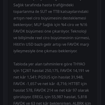
Sağlık tarafında hasta trafiğindeki
toparlanma ile SUT ve TTB katsayılarındaki
artışın reel ciro büyümesini desteklemesi
bekleniyor; MLP Sağlık için %4 ciro ve %16
FAVÖK büyümesi öne çıkarılıyor. Teknoloji
ve bilişimde reel ciro büyümesinin sürmesi,
Hitit’in USD bazlı gelir artışı ve FAVÖK marjı
iyileşmesiyle öne çıkması bekleniyor.
Tabloda yer alan tahminlere göre THYAO
için 1Ç26T hasılat 250,175, FAVÖK 14,191 ve
net kâr 1,541; PGSUS için hasılat 31,948,
FAVÖK -1,657 ve net kâr -8,716; HTTBT için
hasılat 578, FAVÖK 214 ve net kâr 97 olarak
görülüyor. EREGL için 55,987 hasılat, 5,818
FAVÖK ve 63 net kâr beklenirken, ALBRK için