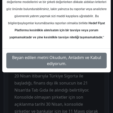
değerleme modellerini ve bir şirketi değerlerken dikkate aldıkları kriterleri
finansallarının küresel risklerdeki artış,
göz önünde bulundurabilirsiniz, lakin yalnızca bu raporlar veya analizlere
finansal koşullardaki görece sıkılık, talep
güvenerek yatırım yapmak sizi maddi kayıplara uğratabilir.. Bu
görünümündeki dalgalanma ve enflasyon
bilgiler/paylaşımlar kurum&banka raporları olmakla birlikte
Hedef Fiyat
muhasebesi etkileri altında şekilleneceğini
Platformu kesinlikle alım/satım için bir tavsiye veya yorum
vurguluyor. Kurum, Orta Doğu’daki
yapmamaktadır ve yine kesinlikle tavsiye niteliği taşımamaktadır.
"
jeopolitik risklerin şirket ve sektör bazlı
ayrışmayı artırdığını, bu nedenle 1Ç26
sonuçlarında performansların belirgin
Beyan edilen metni Okudum, Anladım ve Kabul
şekilde farklılaşabileceğini düşünüyor.
ediyorum.
Borsa İstanbul’da 1Ç26 bilanço döneminin
20 Nisan itibarıyla Türkiye Sigorta ile
başladığı, finans dışı ilk sonucun ise 21
Nisan’da Tab Gıda ile alındığı belirtiliyor.
Konsolide olmayan şirketler için son
açıklanma tarihi 30 Nisan, konsolide
şirketler ve bankalar için ise 11 Mayıs olarak