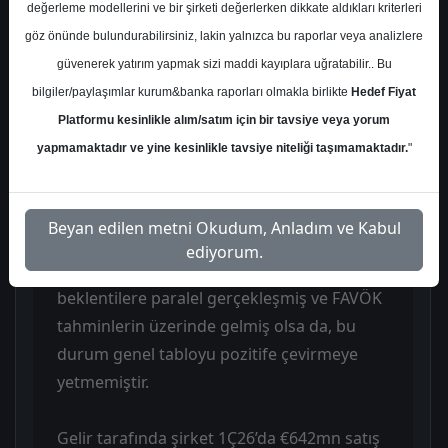
değerleme modellerini ve bir şirketi değerlerken dikkate aldıkları kriterleri
analist, Pegasus’un 1Ç26 sonuçlarının
göz önünde bulundurabilirsiniz, lakin yalnızca bu raporlar veya analizlere
beklentilerin hafif üzerinde geldiğini ancak
güvenerek yatırım yapmak sizi maddi kayıplara uğratabilir.. Bu
kârlılıktaki sert bozulma ve yılın geri
bilgiler/paylaşımlar kurum&banka raporları olmakla birlikte
Hedef Fiyat
kalanına ilişkin belirsizlikler nedeniyle
Platformu kesinlikle alım/satım için bir tavsiye veya yorum
görünümün baskı altında kaldığını
yapmamaktadır ve yine kesinlikle tavsiye niteliği taşımamaktadır.
"
vurguluyor. Şirketin 1Ç26’da €153mn net
zarar açıklaması, zayıf operasyonel
performansın yanı sıra daha düşük yatırım
Beyan edilen metni Okudum, Anladım ve Kabul
gelirleri ve net kur farkı zararıyla
ediyorum.
ilişkilendiriliyor. Buna karşın gelirler
beklentilere paralel gerçekleşmiş ve FAVÖK
tahminlerin üzerinde gelmiş olsa da, bu
durum genel tabloyu pozitife çevirmeye
yetmemiştir.
Gelir tarafında şirket 1Ç26’da €642mn satış