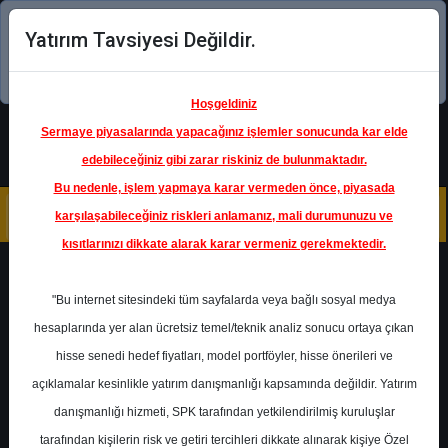
Yatırım Tavsiyesi Değildir.
Şimdi uygulamayı indirin!
Hoşgeldiniz
Sermaye piyasalarında yapacağınız işlemler sonucunda kar elde
edebileceğiniz gibi zarar riskiniz de bulunmaktadır.
Bu nedenle, işlem yapmaya karar vermeden önce, piyasada
karşılaşabileceğiniz riskleri anlamanız, mali durumunuzu ve
kısıtlarınızı dikkate alarak karar vermeniz gerekmektedir.
Geri Dön
"Bu internet sitesindeki tüm sayfalarda veya bağlı sosyal medya
hesaplarında yer alan ücretsiz temel/teknik analiz sonucu ortaya çıkan
Ana Sayfa
Raporlar
hisse senedi hedef fiyatları, model portföyler, hisse önerileri ve
İş Yatırım Menkul Değerler
açıklamalar kesinlikle yatırım danışmanlığı kapsamında değildir. Yatırım
Rapor Detay
danışmanlığı hizmeti, SPK tarafından yetkilendirilmiş kuruluşlar
PGSUS - 1.Çeyrek Bilanço
tarafından kişilerin risk ve getiri tercihleri dikkate alınarak kişiye Özel