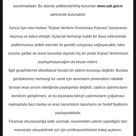
sunulmaktadır. Bu alanda yetkilendirilmiş kurumlar
www.spk.gov.tr
Değerlendirmesi
adresinde bulunabilir.
İş Yatırım Menkul Değerler
Ayrıca üye olan herkes "Kişisel Verilerin Korunması Kanunu" beyanımızı
12 Mayıs 2026
okumuş ve kabul etmiştir. Açılacak herhangi hukiki bir dava neticesinde
platformumuz yetkili merciler ile gerekli uzlaşmayı sağlayacaktır, lakin
zorunlu şartlar ve resmi kurumlar dışında hiç bir yerde Kişisel Verilerinizin
paylaşılmayacağını da beyan ederiz.
İlgili grup/internet sitesi/kanal hesabı bir yatırım kuruluşu değildir. Burada
gördükleriniz herhangi bir varlık için alım/satım yönlendirici nitelikte
tavsiye veya yorum niteliğinde paylaşımlar değildir, sadece yatırımcıların
kendisini geliştirmesi, ve bu piyasada bilinçli yatırımcıların çoğalması
A-
A+
maksadıyla bazı banka ve aracı kurumların raporlarını ve hedef fiyatlarını
paylaşmaktadır.
PGSUS - 1.Çeyrek Bilanço Değerlendirmesi
Finansal okuryazarlığa katkı sunmak, neye/neden yatırım yapıldığını tam
manasıyla okuyabilmek için işin profesyonellerinin bakış açılarını,
Raporun ana mesajı temkinli ve nötrdür;