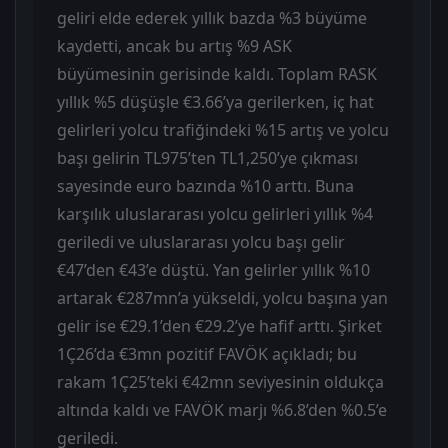
geliri elde ederek yıllık bazda %3 büyüme
kaydetti, ancak bu artış %9 ASK
büyümesinin gerisinde kaldı. Toplam RASK
yıllık %5 düşüşle €3.66’ya gerilerken, iç hat
gelirleri yolcu trafiğindeki %15 artış ve yolcu
başı gelirin TL975’ten TL1,250’ye çıkması
sayesinde euro bazında %10 arttı. Buna
karşılık uluslararası yolcu gelirleri yıllık %4
geriledi ve uluslararası yolcu başı gelir
€47’den €43’e düştü. Yan gelirler yıllık %10
artarak €287mn’a yükseldi, yolcu başına yan
gelir ise €29.1’den €29.2’ye hafif arttı. Şirket
1Ç26’da €3mn pozitif FAVÖK açıkladı; bu
rakam 1Ç25’teki €42mn seviyesinin oldukça
altında kaldı ve FAVÖK marjı %6.8’den %0.5’e
geriledi.