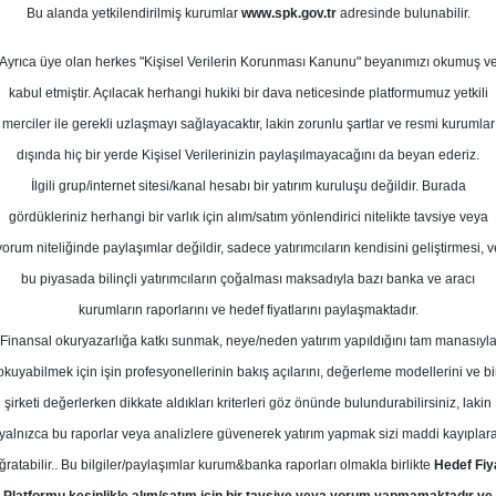
Bu alanda yetkilendirilmiş kurumlar
www.spk.gov.tr
adresinde bulunabilir.
kası
Ayrıca üye olan herkes "Kişisel Verilerin Korunması Kanunu" beyanımızı okumuş v
14 Ekim 2024
kabul etmiştir. Açılacak herhangi hukiki bir dava neticesinde platformumuz yetkili
merciler ile gerekli uzlaşmayı sağlayacaktır, lakin zorunlu şartlar ve resmi kurumlar
dışında hiç bir yerde Kişisel Verilerinizin paylaşılmayacağını da beyan ederiz.
İlgili grup/internet sitesi/kanal hesabı bir yatırım kuruluşu değildir. Burada
gördükleriniz herhangi bir varlık için alım/satım yönlendirici nitelikte tavsiye veya
yorum niteliğinde paylaşımlar değildir, sadece yatırımcıların kendisini geliştirmesi, v
bu piyasada bilinçli yatırımcıların çoğalması maksadıyla bazı banka ve aracı
kurumların raporlarını ve hedef fiyatlarını paylaşmaktadır.
Finansal okuryazarlığa katkı sunmak, neye/neden yatırım yapıldığını tam manasıyl
okuyabilmek için işin profesyonellerinin bakış açılarını, değerleme modellerini ve bi
şirketi değerlerken dikkate aldıkları kriterleri göz önünde bulundurabilirsiniz, lakin
yalnızca bu raporlar veya analizlere güvenerek yatırım yapmak sizi maddi kayıplar
ğratabilir.. Bu bilgiler/paylaşımlar kurum&banka raporları olmakla birlikte
Hedef Fiy
ı