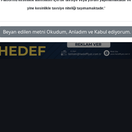
Platformu kesinlikle alım/satım için bir tavsiye veya yorum yapmamaktadır ve
yine kesinlikle tavsiye niteliği taşımamaktadır.
"
-yabanci-takasi-44563
İlgil
Beyan edilen metni Okudum, Anladım ve Kabul ediyorum.