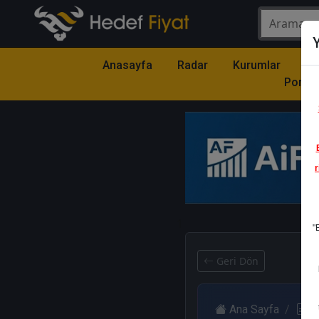
Y
Anasayfa
Radar
Kurumlar
Mo
Portfö
r
1
"
Geri Dön
Ana Sayfa
R