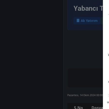
Yabancı Ta
Ak Yatırım
Pazartesi, 14 Ekim 2024 00:00
u
S.No
Dosya Ad