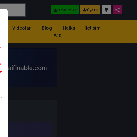
Oturum Aç
Üye Ol
z
Videolar
Blog
Halka
İletişim
Arz
z
z
iz
an
a
.