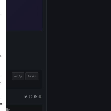
e
e
A-
A+
a
r
a
at
İndir