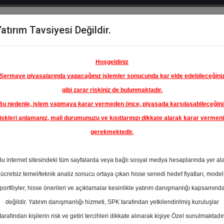
atırım Tavsiyesi Değildir.
del
Hisse
Öne
Raporlar
Partnerlerimi
y
Karşılaştır
Çıkanlar
Hoşgeldiniz
Sermaye piyasalarında yapacağınız işlemler sonucunda kar elde edebileceğini
gibi zarar riskiniz de bulunmaktadır.
Bu nedenle, işlem yapmaya karar vermeden önce, piyasada karşılaşabileceğini
iskleri anlamanız, mali durumunuzu ve kısıtlarınızı dikkate alarak karar vermen
gerekmektedir.
Bu internet sitesindeki tüm sayfalarda veya bağlı sosyal medya hesaplarında yer al
ücretsiz temel/teknik analiz sonucu ortaya çıkan hisse senedi hedef fiyatları, model
portföyler, hisse önerileri ve açıklamalar kesinlikle yatırım danışmanlığı kapsamınd
değildir. Yatırım danışmanlığı hizmeti, SPK tarafından yetkilendirilmiş kuruluşlar
aporlar
Ak Yatırım
Rapor Detay
tarafından kişilerin risk ve getiri tercihleri dikkate alınarak kişiye Özel sunulmaktadır