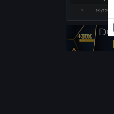
1
ak-yatirim
1