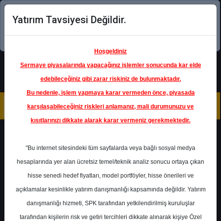
Yatırım Tavsiyesi Değildir.
Şimdi uygulamayı indirin!
Hoşgeldiniz
Sermaye piyasalarında yapacağınız işlemler sonucunda kar elde
edebileceğiniz gibi zarar riskiniz de bulunmaktadır.
Bu nedenle, işlem yapmaya karar vermeden önce, piyasada
karşılaşabileceğiniz riskleri anlamanız, mali durumunuzu ve
kısıtlarınızı dikkate alarak karar vermeniz gerekmektedir.
Geri Dön
"Bu internet sitesindeki tüm sayfalarda veya bağlı sosyal medya
hesaplarında yer alan ücretsiz temel/teknik analiz sonucu ortaya çıkan
Ana Sayfa
Raporlar
TEB Yatırım
hisse senedi hedef fiyatları, model portföyler, hisse önerileri ve
Rapor Detay
açıklamalar kesinlikle yatırım danışmanlığı kapsamında değildir. Yatırım
danışmanlığı hizmeti, SPK tarafından yetkilendirilmiş kuruluşlar
3.Ç Finansal Sonuç
tarafından kişilerin risk ve getiri tercihleri dikkate alınarak kişiye Özel