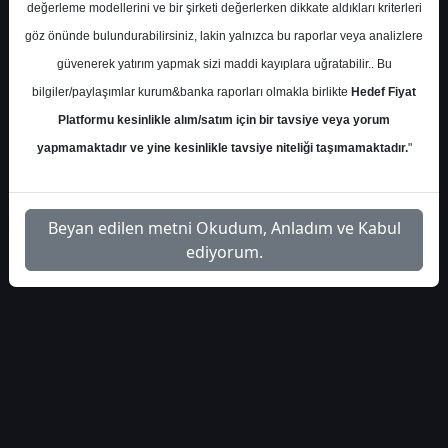
S.No
Dosya Adı
İndir
değerleme modellerini ve bir şirketi değerlerken dikkate aldıkları kriterleri
göz önünde bulundurabilirsiniz, lakin yalnızca bu raporlar veya analizlere
İlgili
TEB-yatirim-3-ceyrek-bilanco-
güvenerek yatırım yapmak sizi maddi kayıplara uğratabilir.. Bu
1
Dosyayı
beklentileri-4438221
İndir
bilgiler/paylaşımlar kurum&banka raporları olmakla birlikte
Hedef Fiyat
Platformu kesinlikle alım/satım için bir tavsiye veya yorum
yapmamaktadır ve yine kesinlikle tavsiye niteliği taşımamaktadır.
"
1
Beyan edilen metni Okudum, Anladım ve Kabul
ediyorum.