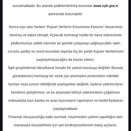
Tahminleri
sunulmaktadır. Bu alanda yetkilendirilmiş kurumlar
www.spk.gov.tr
adresinde bulunabilir.
TEB Yatırım
22 Ekim 2024
Ayrıca üye olan herkes "Kişisel Verilerin Korunması Kanunu" beyanımızı
okumuş ve kabul etmiştir. Açılacak herhangi hukiki bir dava neticesinde
platformumuz yetkili merciler ile gerekli uzlaşmayı sağlayacaktır, lakin
zorunlu şartlar ve resmi kurumlar dışında hiç bir yerde Kişisel Verilerinizin
paylaşılmayacağını da beyan ederiz.
İlgili grup/internet sitesi/kanal hesabı bir yatırım kuruluşu değildir. Burada
gördükleriniz herhangi bir varlık için alım/satım yönlendirici nitelikte
A-
A+
tavsiye veya yorum niteliğinde paylaşımlar değildir, sadece yatırımcıların
kendisini geliştirmesi, ve bu piyasada bilinçli yatırımcıların çoğalması
3. Çeyrek Finansal Sonuç Tahminleri
maksadıyla bazı banka ve aracı kurumların raporlarını ve hedef fiyatlarını
paylaşmaktadır.
Salı, 22 Ekim 2024 00:00
Finansal okuryazarlığa katkı sunmak, neye/neden yatırım yapıldığını tam
manasıyla okuyabilmek için işin profesyonellerinin bakış açılarını,