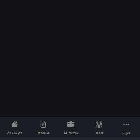
Ana Sayfa
Raporlar
M.Portföy
Radar
Diğer