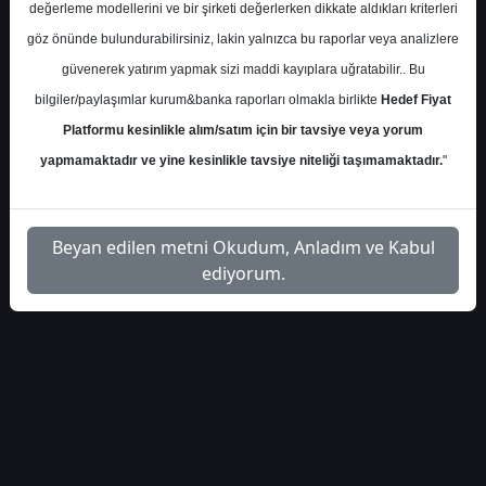
İlgili
değerleme modellerini ve bir şirketi değerlerken dikkate aldıkları kriterleri
ahlatci-yatirim-haftalik-
1
Dosyayı
göz önünde bulundurabilirsiniz, lakin yalnızca bu raporlar veya analizlere
model-portfoy-23384
İndir
güvenerek yatırım yapmak sizi maddi kayıplara uğratabilir.. Bu
bilgiler/paylaşımlar kurum&banka raporları olmakla birlikte
Hedef Fiyat
Platformu kesinlikle alım/satım için bir tavsiye veya yorum
yapmamaktadır ve yine kesinlikle tavsiye niteliği taşımamaktadır.
"
1
Beyan edilen metni Okudum, Anladım ve Kabul
ediyorum.