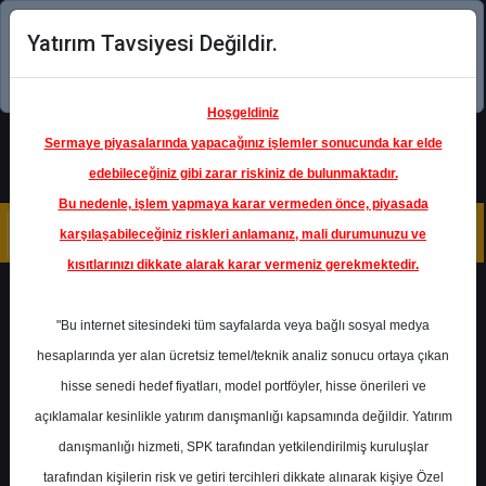
Yatırım Tavsiyesi Değildir.
Şimdi uygulamayı indirin!
Hoşgeldiniz
Sermaye piyasalarında yapacağınız işlemler sonucunda kar elde
edebileceğiniz gibi zarar riskiniz de bulunmaktadır.
Bu nedenle, işlem yapmaya karar vermeden önce, piyasada
karşılaşabileceğiniz riskleri anlamanız, mali durumunuzu ve
kısıtlarınızı dikkate alarak karar vermeniz gerekmektedir.
Geri Dön
"Bu internet sitesindeki tüm sayfalarda veya bağlı sosyal medya
hesaplarında yer alan ücretsiz temel/teknik analiz sonucu ortaya çıkan
Ana Sayfa
Raporlar
Ahlatcı Yatırım
hisse senedi hedef fiyatları, model portföyler, hisse önerileri ve
Rapor Detay
açıklamalar kesinlikle yatırım danışmanlığı kapsamında değildir. Yatırım
danışmanlığı hizmeti, SPK tarafından yetkilendirilmiş kuruluşlar
Haftalık Model Portföy
tarafından kişilerin risk ve getiri tercihleri dikkate alınarak kişiye Özel