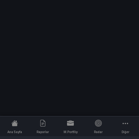
Ana Sayfa
Raporlar
M.Portföy
Radar
Diğer