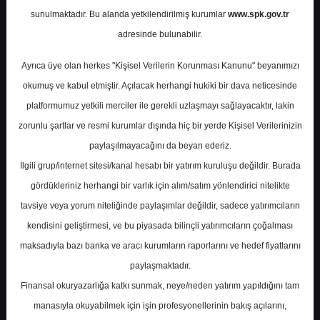
sunulmaktadır. Bu alanda yetkilendirilmiş kurumlar
www.spk.gov.tr
Ahlatcı Yatırım
09 Şubat 2026
adresinde bulunabilir.
Ayrıca üye olan herkes "Kişisel Verilerin Korunması Kanunu" beyanımızı
okumuş ve kabul etmiştir. Açılacak herhangi hukiki bir dava neticesinde
platformumuz yetkili merciler ile gerekli uzlaşmayı sağlayacaktır, lakin
zorunlu şartlar ve resmi kurumlar dışında hiç bir yerde Kişisel Verilerinizin
paylaşılmayacağını da beyan ederiz.
İlgili grup/internet sitesi/kanal hesabı bir yatırım kuruluşu değildir. Burada
A-
A+
gördükleriniz herhangi bir varlık için alım/satım yönlendirici nitelikte
Haftalık Model Portföy
tavsiye veya yorum niteliğinde paylaşımlar değildir, sadece yatırımcıların
kendisini geliştirmesi, ve bu piyasada bilinçli yatırımcıların çoğalması
maksadıyla bazı banka ve aracı kurumların raporlarını ve hedef fiyatlarını
Pazartesi, 09 Şubat 2026 00:00
paylaşmaktadır.
Finansal okuryazarlığa katkı sunmak, neye/neden yatırım yapıldığını tam
S.No
Dosya Adı
İndir
manasıyla okuyabilmek için işin profesyonellerinin bakış açılarını,