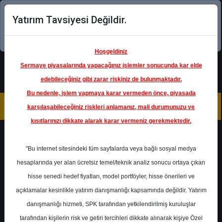
Yatırım Tavsiyesi Değildir.
Şimdi uygulamayı indirin!
Hoşgeldiniz
Sermaye piyasalarında yapacağınız işlemler sonucunda kar elde
edebileceğiniz gibi zarar riskiniz de bulunmaktadır.
Bu nedenle, işlem yapmaya karar vermeden önce, piyasada
karşılaşabileceğiniz riskleri anlamanız, mali durumunuzu ve
kısıtlarınızı dikkate alarak karar vermeniz gerekmektedir.
Geri Dön
"Bu internet sitesindeki tüm sayfalarda veya bağlı sosyal medya
hesaplarında yer alan ücretsiz temel/teknik analiz sonucu ortaya çıkan
Ana Sayfa
Raporlar
hisse senedi hedef fiyatları, model portföyler, hisse önerileri ve
Destek Yatırım
Rapor Detay
açıklamalar kesinlikle yatırım danışmanlığı kapsamında değildir. Yatırım
danışmanlığı hizmeti, SPK tarafından yetkilendirilmiş kuruluşlar
Teknik Bülten ve Hisse
tarafından kişilerin risk ve getiri tercihleri dikkate alınarak kişiye Özel