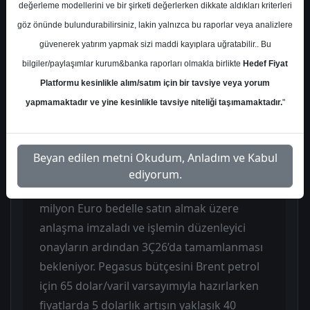
değerleme modellerini ve bir şirketi değerlerken dikkate aldıkları kriterleri
Orta Doğu operasyonları dış hat
göz önünde bulundurabilirsiniz, lakin yalnızca bu raporlar veya analizlere
kapasitesinin yaklaşık %15’ini oluştururken
güvenerek yatırım yapmak sizi maddi kayıplara uğratabilir.. Bu
bölgedeki çatışmalar nedeniyle İran ve Irak
bilgiler/paylaşımlar kurum&banka raporları olmakla birlikte
Hedef Fiyat
uçuşları 12 Mart’a kadar iptal edilmiştir.
Platformu kesinlikle alım/satım için bir tavsiye veya yorum
Çatışma ortamı seyahat talebi ve
yapmamaktadır ve yine kesinlikle tavsiye niteliği taşımamaktadır.
"
rezervasyonları baskılarken Ramazan sonu
ve Paskalya dönemindeki yoğun sezon için
risk oluşturabileceği belirtilmiştir.
Beyan edilen metni Okudum, Anladım ve Kabul
ediyorum.
Şirket Aralık 2025’te Smartwings’i 154
milyon Euro bedelle satın almak üzere
anlaşma imzaladı ve işlemin düzenleyici
onayların ardından 3Ç26’da tamamlanması
bekleniyor. Pegasus bütçesini Brent petrol
için 65 dolar/varil varsayımıyla hazırlarken
fiyatlarda 5 dolarlık artışın yaklaşık 40