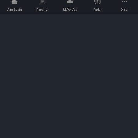
Ana Sayfa
Raporlar
M.Portföy
Radar
Diğer
İletişim
Bilgi ve Reklam için bizimle iletişime geçin!