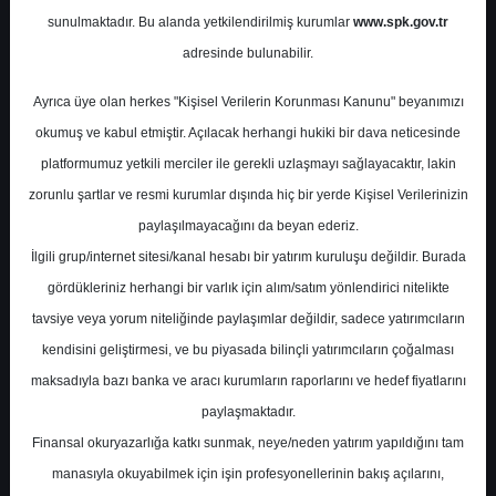
Notları
sunulmaktadır. Bu alanda yetkilendirilmiş kurumlar
www.spk.gov.tr
adresinde bulunabilir.
Ak Yatırım
06 Mart 2026
Ayrıca üye olan herkes "Kişisel Verilerin Korunması Kanunu" beyanımızı
okumuş ve kabul etmiştir. Açılacak herhangi hukiki bir dava neticesinde
platformumuz yetkili merciler ile gerekli uzlaşmayı sağlayacaktır, lakin
zorunlu şartlar ve resmi kurumlar dışında hiç bir yerde Kişisel Verilerinizin
paylaşılmayacağını da beyan ederiz.
İlgili grup/internet sitesi/kanal hesabı bir yatırım kuruluşu değildir. Burada
gördükleriniz herhangi bir varlık için alım/satım yönlendirici nitelikte
A-
A+
tavsiye veya yorum niteliğinde paylaşımlar değildir, sadece yatırımcıların
kendisini geliştirmesi, ve bu piyasada bilinçli yatırımcıların çoğalması
Ak Yatırım PGSUS - Pegasus için hedef
maksadıyla bazı banka ve aracı kurumların raporlarını ve hedef fiyatlarını
fiyatını 345 TL, tavsiyesini Endeks Üstü
paylaşmaktadır.
Getiri olarak korudu.
Finansal okuryazarlığa katkı sunmak, neye/neden yatırım yapıldığını tam
manasıyla okuyabilmek için işin profesyonellerinin bakış açılarını,
Pegasus’un 4Ç25 konferans notlarına göre