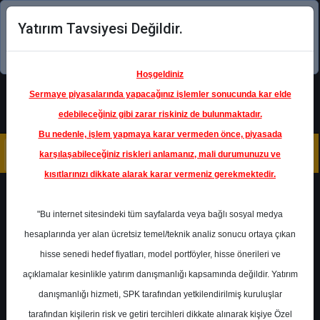
Yatırım Tavsiyesi Değildir.
Şimdi uygulamayı indirin!
Hoşgeldiniz
Sermaye piyasalarında yapacağınız işlemler sonucunda kar elde
edebileceğiniz gibi zarar riskiniz de bulunmaktadır.
Bu nedenle, işlem yapmaya karar vermeden önce, piyasada
karşılaşabileceğiniz riskleri anlamanız, mali durumunuzu ve
kısıtlarınızı dikkate alarak karar vermeniz gerekmektedir.
Geri Dön
"Bu internet sitesindeki tüm sayfalarda veya bağlı sosyal medya
hesaplarında yer alan ücretsiz temel/teknik analiz sonucu ortaya çıkan
Ana Sayfa
Raporlar
Ak Yatırım
hisse senedi hedef fiyatları, model portföyler, hisse önerileri ve
Rapor Detay
açıklamalar kesinlikle yatırım danışmanlığı kapsamında değildir. Yatırım
danışmanlığı hizmeti, SPK tarafından yetkilendirilmiş kuruluşlar
PGSUS - Telekonferans
tarafından kişilerin risk ve getiri tercihleri dikkate alınarak kişiye Özel