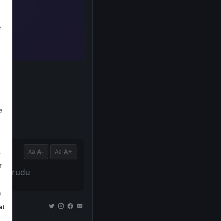
e
e
A-
A+
a
r
ak korudu
a
at