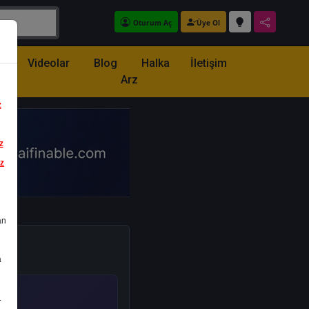
Oturum Aç
Üye Ol
z
Videolar
Blog
Halka
İletişim
Arz
z
z
iz
an
a
.