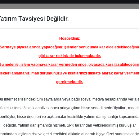
atırım Tavsiyesi Değildir.
del
Hisse
Öne
Raporlar
Partnerlerimi
y
Karşılaştır
Çıkanlar
Hoşgeldiniz
Sermaye piyasalarında yapacağınız işlemler sonucunda kar elde edebileceğini
gibi zarar riskiniz de bulunmaktadır.
Bu nedenle, işlem yapmaya karar vermeden önce, piyasada karşılaşabileceğini
iskleri anlamanız, mali durumunuzu ve kısıtlarınızı dikkate alarak karar vermen
gerekmektedir.
Bu internet sitesindeki tüm sayfalarda veya bağlı sosyal medya hesaplarında yer al
ücretsiz temel/teknik analiz sonucu ortaya çıkan hisse senedi hedef fiyatları, model
portföyler, hisse önerileri ve açıklamalar kesinlikle yatırım danışmanlığı kapsamınd
değildir. Yatırım danışmanlığı hizmeti, SPK tarafından yetkilendirilmiş kuruluşlar
aporlar
Şeker Yatırım
Rapor Detay
tarafından kişilerin risk ve getiri tercihleri dikkate alınarak kişiye Özel sunulmaktadır