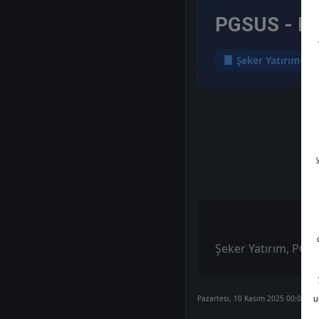
PGSUS - He
Şeker Yatırım
Şeker Yatırım, PGSU
Pazartesi, 10 Kasım 2025 00:00
u