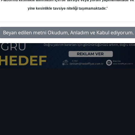
Platformu kesinlikle alım/satım için bir tavsiye veya yorum yapmamaktadır ve
ı
yine kesinlikle tavsiye niteliği taşımamaktadır.
"
im-pgsus-hedef-fiyat-2026
İlgi
Beyan edilen metni Okudum, Anladım ve Kabul ediyorum.