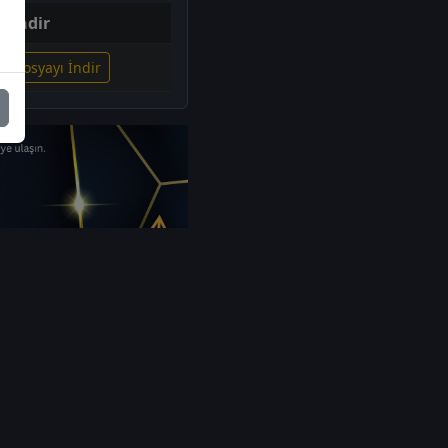
İndir
li Dosyayı İndir