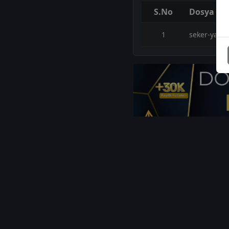
S.No
Dosya Ad
1
seker-yatir
1