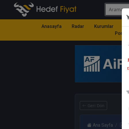
Y
Anasayfa
Radar
Kurumlar
Mo
Portfö
r
1
"
Geri Dön
Ana Sayfa
R