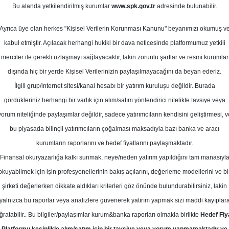
Bu alanda yetkilendirilmiş kurumlar
www.spk.gov.tr
adresinde bulunabilir.
def Fiyat
Ayrıca üye olan herkes "Kişisel Verilerin Korunması Kanunu" beyanımızı okumuş v
10 Kasım 2025
kabul etmiştir. Açılacak herhangi hukiki bir dava neticesinde platformumuz yetkili
merciler ile gerekli uzlaşmayı sağlayacaktır, lakin zorunlu şartlar ve resmi kurumlar
dışında hiç bir yerde Kişisel Verilerinizin paylaşılmayacağını da beyan ederiz.
İlgili grup/internet sitesi/kanal hesabı bir yatırım kuruluşu değildir. Burada
gördükleriniz herhangi bir varlık için alım/satım yönlendirici nitelikte tavsiye veya
yorum niteliğinde paylaşımlar değildir, sadece yatırımcıların kendisini geliştirmesi, v
bu piyasada bilinçli yatırımcıların çoğalması maksadıyla bazı banka ve aracı
kurumların raporlarını ve hedef fiyatlarını paylaşmaktadır.
Finansal okuryazarlığa katkı sunmak, neye/neden yatırım yapıldığını tam manasıyl
okuyabilmek için işin profesyonellerinin bakış açılarını, değerleme modellerini ve bi
S-Pegasus için hedef fiyatını 365.6 TL, tavsiyesini "al" olar
şirketi değerlerken dikkate aldıkları kriterleri göz önünde bulundurabilirsiniz, lakin
yalnızca bu raporlar veya analizlere güvenerek yatırım yapmak sizi maddi kayıplar
ğratabilir.. Bu bilgiler/paylaşımlar kurum&banka raporları olmakla birlikte
Hedef Fiy