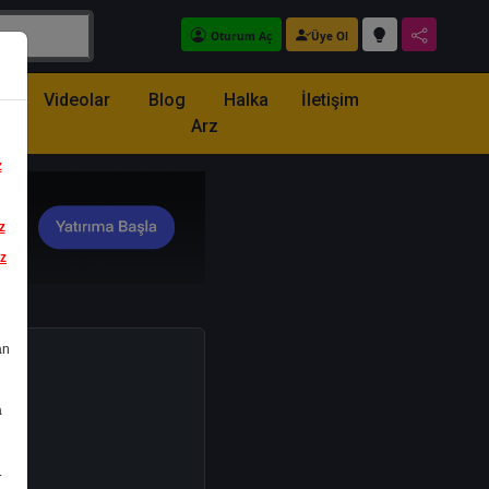
Oturum Aç
Üye Ol
z
Videolar
Blog
Halka
İletişim
Arz
z
z
iz
an
a
.