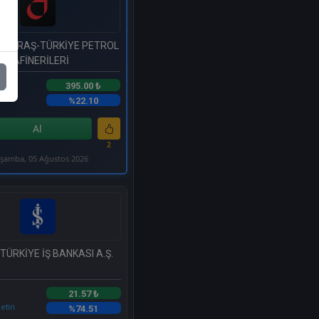
 TÜPRAŞ-TÜRKİYE PETROL
RAFİNERİLERİ
395.00 ₺
etiri
%22.10
Al
2
şamba, 05 Ağustos 2026
 TÜRKİYE İŞ BANKASI A.Ş.
21.57 ₺
etiri
%74.51