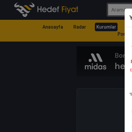
Y
Anasayfa
Radar
Kurumlar
Mo
Portfö
r
1
"