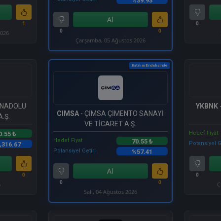
%39.93
Al
1
0
0
0
2026
Çarşamba, 05 Ağustos 2026
Katılım Endeksinde
 ANADOLU
YKBNK
CIMSA
- ÇİMSA ÇİMENTO SANAYİ
.Ş.
VE TİCARET A.Ş.
Hedef Fiyat
0.55 ₺
Hedef Fiyat
70.55 ₺
Potansiyel G
,316.67
Potansiyel Getiri
%57.41
Al
0
0
0
0
6
C
Salı, 04 Ağustos 2026