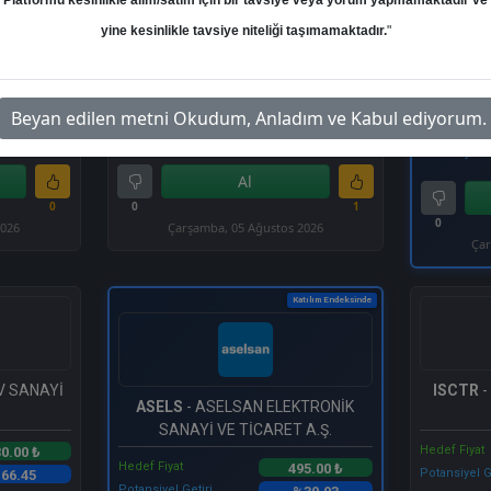
Platformu kesinlikle alım/satım için bir tavsiye veya yorum yapmamaktadır ve
yine kesinlikle tavsiye niteliği taşımamaktadır.
"
THYAO
- TÜRK HAVA YOLLARI A.O.
TUPRS
-
A.Ş.
Hedef Fiyat
Beyan edilen metni Okudum, Anladım ve Kabul ediyorum.
0.00 ₺
445.00 ₺
Hedef Fiyat
Potansiyel Getiri
65.14
%45.31
Potansiyel G
Al
0
0
1
0
2026
Çarşamba, 05 Ağustos 2026
Çar
Katılım Endeksinde
V SANAYİ
ISCTR
-
ASELS
- ASELSAN ELEKTRONİK
SANAYİ VE TİCARET A.Ş.
Hedef Fiyat
0.00 ₺
Hedef Fiyat
495.00 ₺
Potansiyel G
66.45
Potansiyel Getiri