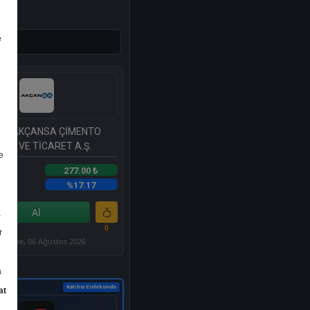
e
ar
S
- AKÇANSA ÇİMENTO
AYİ VE TİCARET A.Ş.
e
277.00 ₺
etiri
%17.17
Al
a
0
r
şembe, 06 Ağustos 2026
a
Katılım Endeksinde
at