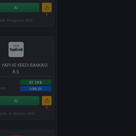
Al
0
Salı, 04 Ağustos 2026
- YAPI VE KREDİ BANKASI
A.Ş.
51.10 ₺
etiri
%50.21
Al
0
uma, 31 Temmuz 2026