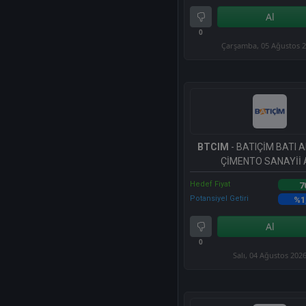
Al
0
Çarşamba, 05 Ağustos 
BTCIM
- BATIÇİM BATI
ÇİMENTO SANAYİİ A
Hedef Fiyat
7
Potansiyel Getiri
%1
Al
0
Salı, 04 Ağustos 202