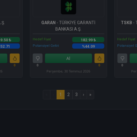
.Ş.
GARAN
- TÜRKİYE GARANTİ
TSKB
- 
BANKASI A.Ş.
Hedef Fiyat
Hedef Fiyat
9.50 ₺
182.99 ₺
Potansiyel Getiri
Potansiyel G
52.71
%44.09
Al
0
0
0
0
26
Perşembe, 30 Temmuz 2026
Per
«
‹
1
2
3
›
»