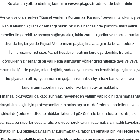
Bu alanda yetkilendirilmiş kurumlar
www.spk.gov.tr
adresinde bulunabilir.
Ayrıca üye olan herkes "Kişisel Verilerin Korunması Kanunu" beyanımızı okumuş v
ahminler
Raporl
kabul etmiştir. Açılacak herhangi hukiki bir dava neticesinde platformumuz yetkili
Katılım Endeksinde
merciler ile gerekli uzlaşmayı sağlayacaktır, lakin zorunlu şartlar ve resmi kurumlar
dışında hiç bir yerde Kişisel Verilerinizin paylaşılmayacağını da beyan ederiz.
İlgili grup/internet sitesi/kanal hesabı bir yatırım kuruluşu değildir. Burada
ENTO
AKCN
gördükleriniz herhangi bir varlık için alım/satım yönlendirici nitelikte tavsiye veya
PETKM
- PETKİM PETROKİMYA
SAN
yorum niteliğinde paylaşımlar değildir, sadece yatırımcıların kendisini geliştirmesi, v
HOLDİNG A.Ş.
Hedef Fiyat
3.35 ₺
bu piyasada bilinçli yatırımcıların çoğalması maksadıyla bazı banka ve aracı
Hedef Fiyat
18.91 ₺
Potansiyel G
61.42
kurumların raporlarını ve hedef fiyatlarını paylaşmaktadır.
Potansiyel Getiri
%2.11
Finansal okuryazarlığa katkı sunmak, neye/neden yatırım yapıldığını tam manasıyl
Tut
0
0
okuyabilmek için işin profesyonellerinin bakış açılarını, değerleme modellerini ve bi
0
0
26
Per
Perşembe, 06 Ağustos 2026
şirketi değerlerken dikkate aldıkları kriterleri göz önünde bulundurabilirsiniz, lakin
yalnızca bu raporlar veya analizlere güvenerek yatırım yapmak sizi maddi kayıplar
ğratabilir.. Bu bilgiler/paylaşımlar kurum&banka raporları olmakla birlikte
Hedef Fiy