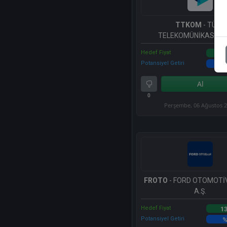
TTKOM
- TÜRK
TELEKOMÜNİKASYON 
Hedef Fiyat
9
Potansiyel Getiri
%
Al
0
Perşembe, 06 Ağustos 
FROTO
- FORD OTOMOTİ
A.Ş.
Hedef Fiyat
13
Potansiyel Getiri
%