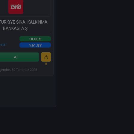
TÜRKİYE SINAİ KALKINMA
BANKASI A.Ş.
18.00 ₺
etiri
%61.87
Al
0
şembe, 30 Temmuz 2026