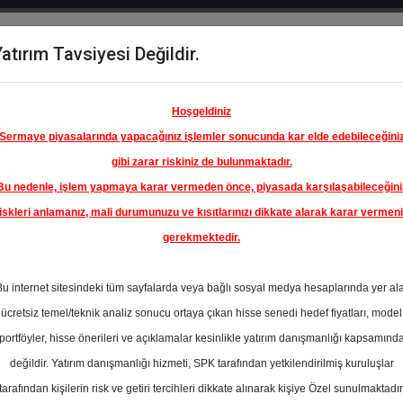
atırım Tavsiyesi Değildir.
del
Hisse
Öne
Raporlar
Partnerlerimi
y
Karşılaştır
Çıkanlar
Hoşgeldiniz
Sermaye piyasalarında yapacağınız işlemler sonucunda kar elde edebileceğini
gibi zarar riskiniz de bulunmaktadır.
Bu nedenle, işlem yapmaya karar vermeden önce, piyasada karşılaşabileceğini
iskleri anlamanız, mali durumunuzu ve kısıtlarınızı dikkate alarak karar vermen
gerekmektedir.
Bu internet sitesindeki tüm sayfalarda veya bağlı sosyal medya hesaplarında yer al
Şeker Yatırım
ücretsiz temel/teknik analiz sonucu ortaya çıkan hisse senedi hedef fiyatları, model
portföyler, hisse önerileri ve açıklamalar kesinlikle yatırım danışmanlığı kapsamınd
değildir. Yatırım danışmanlığı hizmeti, SPK tarafından yetkilendirilmiş kuruluşlar
tarafından kişilerin risk ve getiri tercihleri dikkate alınarak kişiye Özel sunulmaktadır