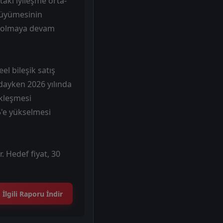
taki iyileşme orta-
büyümesinin
ur olmaya devam
el bileşik satış
dayken 2026 yılında
ekleşmesi
5'e yükselmesi
r. Hedef fiyat, 30
İlgili Raporu İndir