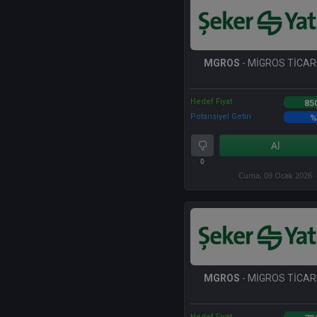
MGROS
- MİGROS TİCARE
Hedef Fiyat
85
Potansiyel Getiri
%
Al
0
Cuma, 09 Ocak 2026
MGROS
- MİGROS TİCARE
Hedef Fiyat