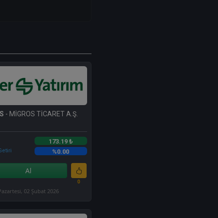
S
- MİGROS TİCARET A.Ş.
173.19 ₺
etiri
%0.00
Al
0
Pazartesi, 02 Şubat 2026