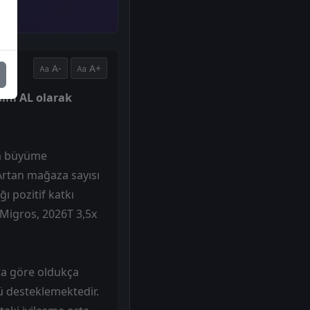
A-
A+
sini AL olarak
da büyüme
 Artan mağaza sayısı
ğı pozitif katkı
 Migros, 2026T 3,5x
ra göre oldukça
ü desteklemektedir.