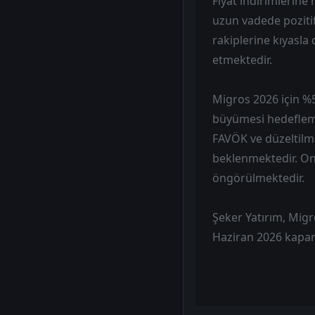
Fiyat indirimlerine 
uzun vadede poziti
rakiplerine kıyasl
etmektedir.
Migros 2026 için %5
büyümesi hedefleme
FAVÖK ve düzeltilmi
beklenmektedir. Onl
öngörülmektedir.
Şeker Yatırım, Migro
Haziran 2026 kapan