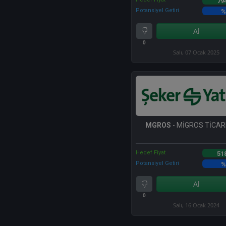
79
Potansiyel Getiri
%
Al
0
Salı, 07 Ocak 2025
MGROS
- MİGROS TİCARE
Hedef Fiyat
51
Potansiyel Getiri
%
Al
0
Salı, 16 Ocak 2024