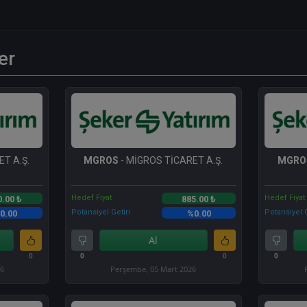
er
T A.Ş.
MGROS
- MİGROS TİCARET A.Ş.
MGRO
Hedef Fiyat
Hedef Fiyat
0.00 ₺
885.00 ₺
Potansiyel Getiri
Potansiyel G
0.00
%0.00
Al
0
0
0
0
26
Perşembe, 05 Mart 2026