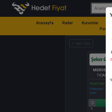
Y
Anasayfa
Radar
Kurumlar
Mo
Portfö
Geri Dön
r
MGROS
- M
TİCARET 
"
Hedef Fiyat
Potansiyel
Getiri
Al
0