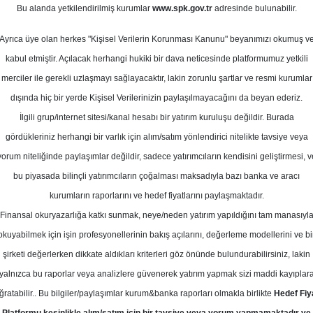
 Temmuz
Bu alanda yetkilendirilmiş kurumlar
www.spk.gov.tr
adresinde bulunabilir.
Ortalama Getiri
Potansiyeli
Ayrıca üye olan herkes "Kişisel Verilerin Korunması Kanunu" beyanımızı okumuş v
kabul etmiştir. Açılacak herhangi hukiki bir dava neticesinde platformumuz yetkili
merciler ile gerekli uzlaşmayı sağlayacaktır, lakin zorunlu şartlar ve resmi kurumlar
Al
dışında hiç bir yerde Kişisel Verilerinizin paylaşılmayacağını da beyan ederiz.
Kurum Sayısı
İlgili grup/internet sitesi/kanal hesabı bir yatırım kuruluşu değildir. Burada
11
8
gördükleriniz herhangi bir varlık için alım/satım yönlendirici nitelikte tavsiye veya
yorum niteliğinde paylaşımlar değildir, sadece yatırımcıların kendisini geliştirmesi, v
Çarşamba, 01 Temmuz 2026
bu piyasada bilinçli yatırımcıların çoğalması maksadıyla bazı banka ve aracı
kurumların raporlarını ve hedef fiyatlarını paylaşmaktadır.
Finansal okuryazarlığa katkı sunmak, neye/neden yatırım yapıldığını tam manasıyl
eker Yatırım
MGROS
Hedef Fiyat
okuyabilmek için işin profesyonellerinin bakış açılarını, değerleme modellerini ve bi
ım, MGROS - Migros Ticaret için hed
şirketi değerlerken dikkate aldıkları kriterleri göz önünde bulundurabilirsiniz, lakin
yalnızca bu raporlar veya analizlere güvenerek yatırım yapmak sizi maddi kayıplar
tavsiyesini AL olarak belirledi
ğratabilir.. Bu bilgiler/paylaşımlar kurum&banka raporları olmakla birlikte
Hedef Fiy