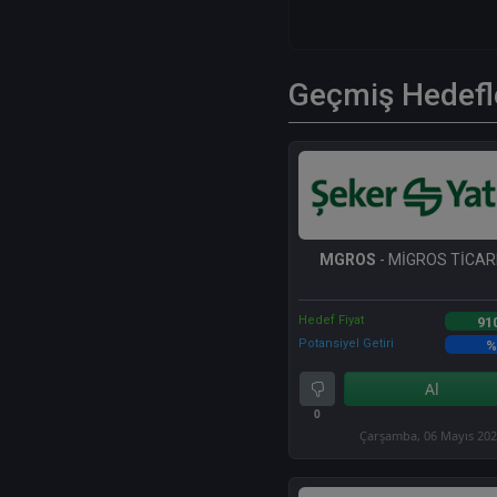
Geçmiş Hedefl
MGROS
- MİGROS TİCARE
Hedef Fiyat
91
Potansiyel Getiri
%
Al
0
Çarşamba, 06 Mayıs 20