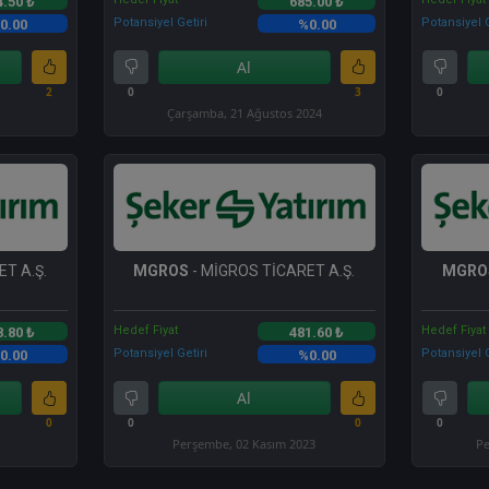
4.50 ₺
685.00 ₺
Potansiyel Getiri
Potansiyel G
0.00
%0.00
Al
2
0
3
0
Çarşamba, 21 Ağustos 2024
T A.Ş.
MGROS
- MİGROS TİCARET A.Ş.
MGRO
Hedef Fiyat
Hedef Fiyat
8.80 ₺
481.60 ₺
Potansiyel Getiri
Potansiyel G
0.00
%0.00
Al
0
0
0
0
Perşembe, 02 Kasım 2023
Pe