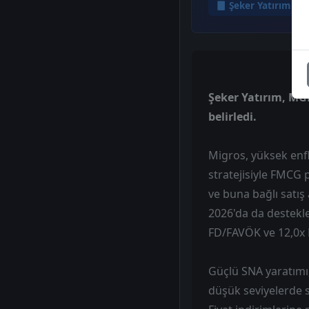
Şeker Yatırım
Şeker Yatırım, MGR
belirledi.
Migros, yüksek en
stratejisiyle FMCG 
ve buna bağlı satış 
2026'da da destekl
FD/FAVÖK ve 12,0x F
Güçlü SNA yaratımı,
düşük seviyelerde s