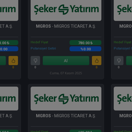
T A.Ş.
MGROS
- MİGROS TİCARET A.Ş.
MGRO
Hedef Fiyat
Hedef Fiyat
0.00 ₺
780.00 ₺
Potansiyel Getiri
Potansiyel G
0.00
%0.00
Al
0
0
0
0
Cuma, 07 Kasım 2025
T A.Ş.
MGROS
- MİGROS TİCARET A.Ş.
MGRO
Hedef Fiyat
Hedef Fiyat