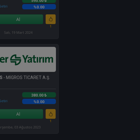
595.00 ₺
etiri
%0.00
Al
1
Salı, 19 Mart 2024
S
- MİGROS TİCARET A.Ş.
380.00 ₺
etiri
%0.00
Al
1
rşembe, 03 Ağustos 2023