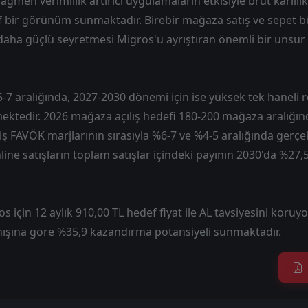
rağmen verimlilik artırıcı uygulamaların etkisiyle brüt kârlılık
f bir görünüm sunmaktadır. Birebir mağaza satış ve sepet 
a daha güçlü seyretmesi Migros'u ayrıştıran önemli bir uns
-7 aralığında, 2027-2030 dönemi için ise yüksek tek haneli re
ktedir. 2026 mağaza açılış hedefi 180-200 mağaza aralığın
ş FAVÖK marjlarının sırasıyla %6-7 ve %4-5 aralığında gerç
ine satışların toplam satışlar içindeki payının 2030'da %27,
s için 12 aylık 910,00 TL hedef fiyat ile AL tavsiyesini koruyo
ışına göre %35,9 kazandırma potansiyeli sunmaktadır.