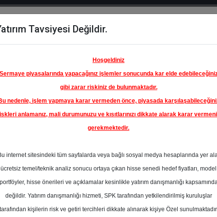
atırım Tavsiyesi Değildir.
del
Hisse
Öne
Raporlar
Partnerlerimi
y
Karşılaştır
Çıkanlar
Hoşgeldiniz
Sermaye piyasalarında yapacağınız işlemler sonucunda kar elde edebileceğini
gibi zarar riskiniz de bulunmaktadır.
Bu nedenle, işlem yapmaya karar vermeden önce, piyasada karşılaşabileceğini
iskleri anlamanız, mali durumunuzu ve kısıtlarınızı dikkate alarak karar vermen
gerekmektedir.
İGROS
A.Ş.
Bu internet sitesindeki tüm sayfalarda veya bağlı sosyal medya hesaplarında yer al
910.00 ₺
ücretsiz temel/teknik analiz sonucu ortaya çıkan hisse senedi hedef fiyatları, model
%39.04
En Yüksek Tahmi
portföyler, hisse önerileri ve açıklamalar kesinlikle yatırım danışmanlığı kapsamınd
Ortalama Fiyat
değildir. Yatırım danışmanlığı hizmeti, SPK tarafından yetkilendirilmiş kuruluşlar
Tahmini
tarafından kişilerin risk ve getiri tercihleri dikkate alınarak kişiye Özel sunulmaktadır
0
En Düşük Tahmi