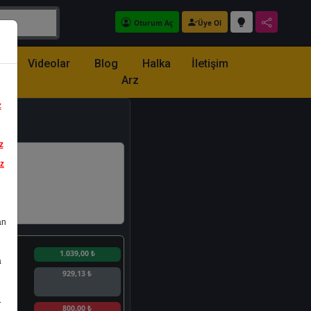
Oturum Aç
Üye Ol
z
Videolar
Blog
Halka
İletişim
Arz
z
z
iz
an
n
1.039,00 ₺
a
929,13 ₺
.
n
800,00 ₺