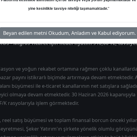
Platformu kesinlikle alım/satım için bir tavsiye veya yorum yapmamaktadır ve
Hedef: 910.00 ₺
Potansiyel: %39.04
yine kesinlikle tavsiye niteliği taşımamaktadır.
"
Beyan edilen metni Okudum, Anladım ve Kabul ediyorum.
OS - Migros Ticaret için hedef fiyatını 910,00 TL, tavsiye
flasyon ve yoğun rekabet ortamına rağmen çoklu kanallar
pazar payını istikrarlı biçimde artırmaya devam etmektedir.
alanı büyümesi ile e-ticaret kanallarının net satışlara sağladı
eyici olmaya devam etmektedir. 30 Haziran 2026 kapanışıyla
/K rasyolarıyla işlem görmektedir.
 reel satış büyümesi ve toplam finansal borcun önceki yılla
eyretmesi, Şeker Yatırım'ın şirkete yönelik olumlu görüşün