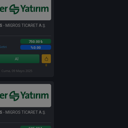
S
- MİGROS TİCARET A.Ş.
750.00 ₺
etiri
%0.00
Al
0
Cuma, 09 Mayıs 2025
S
- MİGROS TİCARET A.Ş.