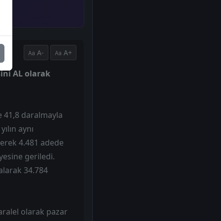
A-
A+
sini AL olarak
de 41,8 daralmayla
yılın aynı
yerek 4.481 adede
yesine geriledi.
alarak 34.784
aralel olarak pazar