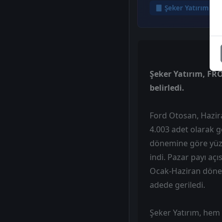
Şeker Yatırım
Şeker Yatırım, FRO
belirledi.
Ford Otosan, Haziran
4.003 adet olarak ge
dönemine göre yüzd
indi. Pazar payı açı
Ocak-Haziran dönem
adede geriledi.
Şeker Yatırım, hem 