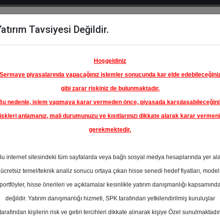
atırım Tavsiyesi Değildir.
del
Hisse
Öne
Raporlar
Partnerlerimi
y
Karşılaştır
Çıkanlar
Hoşgeldiniz
Sermaye piyasalarında yapacağınız işlemler sonucunda kar elde edebileceğini
gibi zarar riskiniz de bulunmaktadır.
Bu nedenle, işlem yapmaya karar vermeden önce, piyasada karşılaşabileceğini
iskleri anlamanız, mali durumunuzu ve kısıtlarınızı dikkate alarak karar vermen
gerekmektedir.
FORD
SANAYİ
Bu internet sitesindeki tüm sayfalarda veya bağlı sosyal medya hesaplarında yer al
149.30 ₺
ücretsiz temel/teknik analiz sonucu ortaya çıkan hisse senedi hedef fiyatları, model
%0.00
En Yüksek Tahmi
portföyler, hisse önerileri ve açıklamalar kesinlikle yatırım danışmanlığı kapsamınd
Ortalama Fiyat
değildir. Yatırım danışmanlığı hizmeti, SPK tarafından yetkilendirilmiş kuruluşlar
Tahmini
tarafından kişilerin risk ve getiri tercihleri dikkate alınarak kişiye Özel sunulmaktadır
1
En Düşük Tahmi