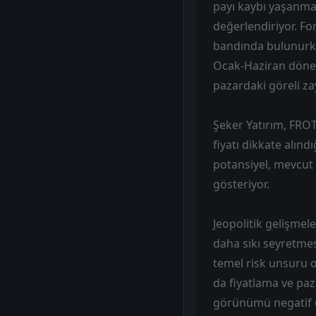
payı kaybı yaşanma
değerlendiriyor. Fo
bandında bulunurken
Ocak-Haziran dönemi
pazardaki göreli zay
Şeker Yatırım, FROT
fiyatı dikkate alınd
potansiyel, mevcut
gösteriyor.
Jeopolitik gelişmel
daha sıkı seyretmes
temel risk unsuru 
da fiyatlama ve paz
görünümü negatif ol