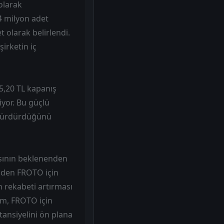
olarak
,4 milyon adet
 olarak belirlendi.
irketin iç
85,20 TL kapanış
iyor. Bu güçlü
i sürdürdüğünü
asının beklenenden
inden FROTO için
 rekabeti artırması
rım, FROTO için
tansiyelini ön plana