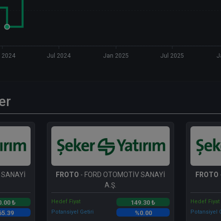
 2024
Jul 2024
Jan 2025
Jul 2025
J
er
 SANAYİ
FROTO
- FORD OTOMOTİV SANAYİ
FROTO
A.Ş.
Hedef Fiyat
Hedef Fiyat
0.00 ₺
149.30 ₺
Potansiyel Getiri
Potansiyel G
65.39
%0.00