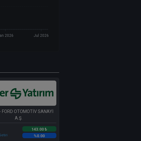
an 2026
Jul 2026
- FORD OTOMOTİV SANAYİ
A.Ş.
143.00 ₺
etiri
%0.00