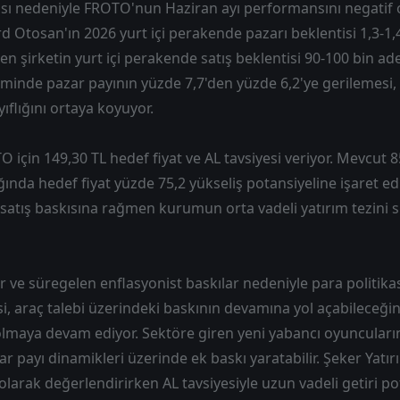
sı nedeniyle FROTO'nun Haziran ayı performansını negatif 
rd Otosan'ın 2026 yurt içi perakende pazarı beklentisi 1,3-1
 şirketin yurt içi perakende satış beklentisi 90-100 bin adet
nde pazar payının yüzde 7,7'den yüzde 6,2'ye gerilemesi, ş
ıflığını ortaya koyuyor.
O için 149,30 TL hedef fiyat ve AL tavsiyesi veriyor. Mevcut 
ığında hedef fiyat yüzde 75,2 yükseliş potansiyeline işaret ed
 satış baskısına rağmen kurumun orta vadeli yatırım tezin
er ve süregelen enflasyonist baskılar nedeniyle para politik
i, araç talebi üzerindeki baskının devamına yol açabileceğ
olmaya devam ediyor. Sektöre giren yeni yabancı oyuncuların
ar payı dinamikleri üzerinde ek baskı yaratabilir. Şeker Yatı
arak değerlendirirken AL tavsiyesiyle uzun vadeli getiri po