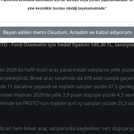
Platformu kesinlikle alım/satım için bir tavsiye veya yorum yapmamaktadır ve
Hedef: 149.30 ₺
Potansiyel: %0.00
yine kesinlikle tavsiye niteliği taşımamaktadır.
"
Beyan edilen metni Okudum, Anladım ve Kabul ediyorum.
TO - Ford Otomotiv için hedef fiyatını 149,30 TL, tavsiye
 2026'da hafif ticari araç pazarındaki satışlarını yıllık yüz
rçekleştirdi. Binek araç tarafında da 478 adet satışla geçen 
e 71 daralma yaşandı ve toplam satışlar yüzde 47,5 gerile
sından Haziran 2026'da yıllık 2,9 puan düşüşle yüzde 4,3 sevi
inde ise FROTO'nun toplam yurt içi satışları yüzde 25,3 az
ticari hem binek araç satışlarında kaydedilen sert düşüşe p