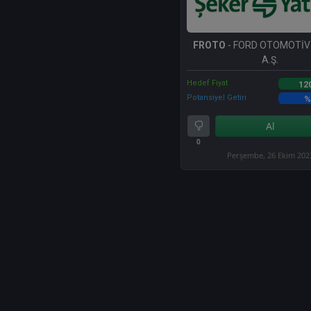
FROTO
- FORD OTOMOTİV
A.Ş.
Hedef Fiyat
12
Potansiyel Getiri
%
Al
0
Perşembe, 26 Ekim 202