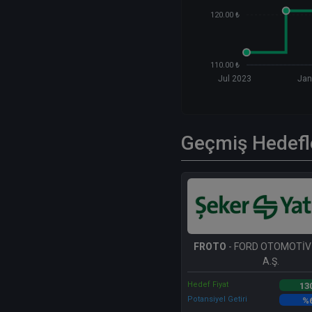
120.00 ₺
110.00 ₺
Jul 2023
Jan
Geçmiş Hedefl
FROTO
- FORD OTOMOTİV
A.Ş.
Hedef Fiyat
13
Potansiyel Getiri
%