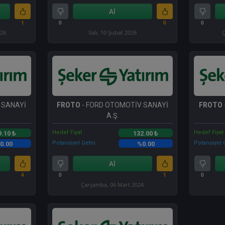
Al
1
0
0
0
026
Salı, 10 Şubat 2026
Ç
 SANAYİ
FROTO
- FORD OTOMOTİV SANAYİ
FROTO
A.Ş.
Hedef Fiyat
Hedef Fiyat
9.10 ₺
132.00 ₺
Potansiyel Getiri
Potansiyel G
0.00
%0.00
Al
4
0
1
0
Çarşamba, 06 Mart 2024