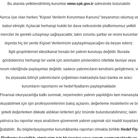
 Temmuz
Bu alanda yetkilendirilmiş kurumlar
www.spk.gov.tr
adresinde bulunabilir.
Ortalama Getiri
Potansiyeli
Ayrıca üye olan herkes "Kişisel Verilerin Korunması Kanunu" beyanımızı okumuş v
kabul etmiştir. Açılacak herhangi hukiki bir dava neticesinde platformumuz yetkili
merciler ile gerekli uzlaşmayı sağlayacaktır, lakin zorunlu şartlar ve resmi kurumlar
Al
Tut
dışında hiç bir yerde Kişisel Verilerinizin paylaşılmayacağını da beyan ederiz.
Kurum Sayısı
İlgili grup/internet sitesi/kanal hesabı bir yatırım kuruluşu değildir. Burada
20
10
3
gördükleriniz herhangi bir varlık için alım/satım yönlendirici nitelikte tavsiye veya
yorum niteliğinde paylaşımlar değildir, sadece yatırımcıların kendisini geliştirmesi, v
bu piyasada bilinçli yatırımcıların çoğalması maksadıyla bazı banka ve aracı
Çarşamba, 01 Temmuz 2026
kurumların raporlarını ve hedef fiyatlarını paylaşmaktadır.
Finansal okuryazarlığa katkı sunmak, neye/neden yatırım yapıldığını tam manasıyl
eker Yatırım
FROTO
Hedef Fiyat
okuyabilmek için işin profesyonellerinin bakış açılarını, değerleme modellerini ve bi
şirketi değerlerken dikkate aldıkları kriterleri göz önünde bulundurabilirsiniz, lakin
ım, FROTO - Ford Otomotiv için hede
yalnızca bu raporlar veya analizlere güvenerek yatırım yapmak sizi maddi kayıplar
tavsiyesini AL olarak belirledi
ğratabilir.. Bu bilgiler/paylaşımlar kurum&banka raporları olmakla birlikte
Hedef Fiy