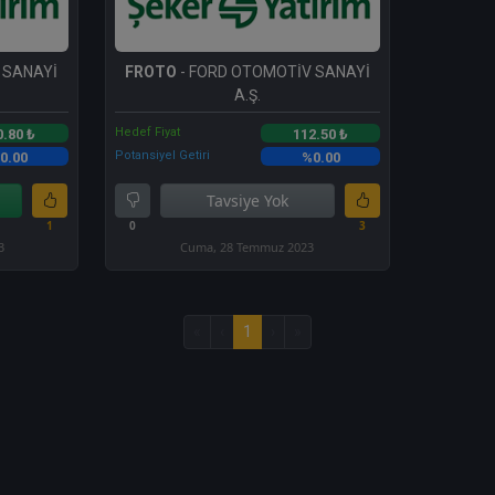
 SANAYİ
FROTO
- FORD OTOMOTİV SANAYİ
A.Ş.
Hedef Fiyat
0.80 ₺
112.50 ₺
Potansiyel Getiri
0.00
%0.00
Tavsiye Yok
1
0
3
3
Cuma, 28 Temmuz 2023
«
‹
1
›
»