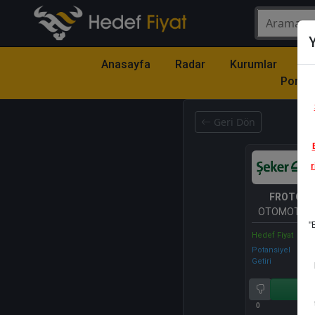
Y
Anasayfa
Radar
Kurumlar
Mo
Portfö
Geri Dön
r
FROTO
- 
OTOMOTİV 
"
A.Ş.
Hedef Fiyat
Potansiyel
Getiri
Al
0