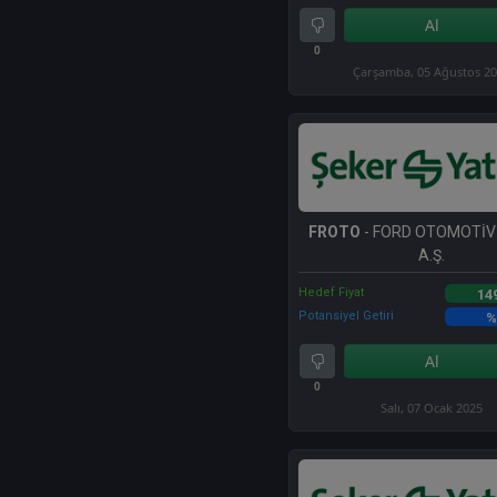
Al
0
Çarşamba, 05 Ağustos 2
FROTO
- FORD OTOMOTİV
A.Ş.
Hedef Fiyat
14
Potansiyel Getiri
%
Al
0
Salı, 07 Ocak 2025