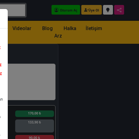
Oturum Aç
Üye Ol
z
Videolar
Blog
Halka
İletişim
Arz
z
z
iz
an
n
170,00 ₺
a
133,90 ₺
.
n
90,00 ₺