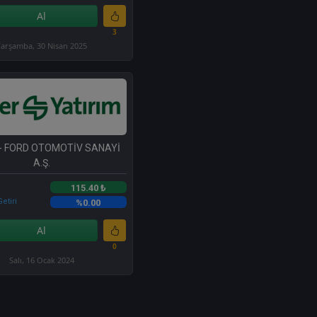
Al
3
arşamba, 30 Nisan 2025
- FORD OTOMOTİV SANAYİ
A.Ş.
115.40 ₺
etiri
%0.00
Al
0
Salı, 16 Ocak 2024