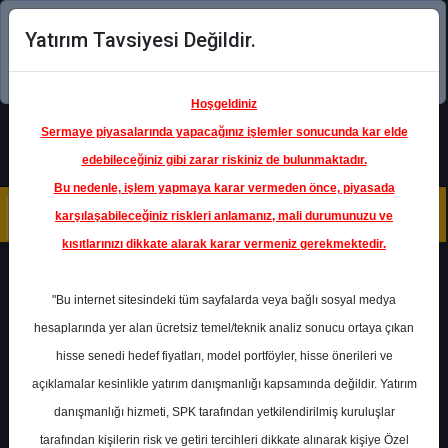
Yatırım Tavsiyesi Değildir.
Şimdi uygulamayı indirin!
Hoşgeldiniz
Sermaye piyasalarında yapacağınız işlemler sonucunda kar elde
edebileceğiniz gibi zarar riskiniz de bulunmaktadır.
Bu nedenle, işlem yapmaya karar vermeden önce, piyasada
karşılaşabileceğiniz riskleri anlamanız, mali durumunuzu ve
kısıtlarınızı dikkate alarak karar vermeniz gerekmektedir.
Geri Dön
"Bu internet sitesindeki tüm sayfalarda veya bağlı sosyal medya
hesaplarında yer alan ücretsiz temel/teknik analiz sonucu ortaya çıkan
hisse senedi hedef fiyatları, model portföyler, hisse önerileri ve
açıklamalar kesinlikle yatırım danışmanlığı kapsamında değildir. Yatırım
ISCTR
- TÜRKİYE İŞ BANKASI
A.Ş.
danışmanlığı hizmeti, SPK tarafından yetkilendirilmiş kuruluşlar
Hedef Fiyat
23.16 ₺
tarafından kişilerin risk ve getiri tercihleri dikkate alınarak kişiye Özel