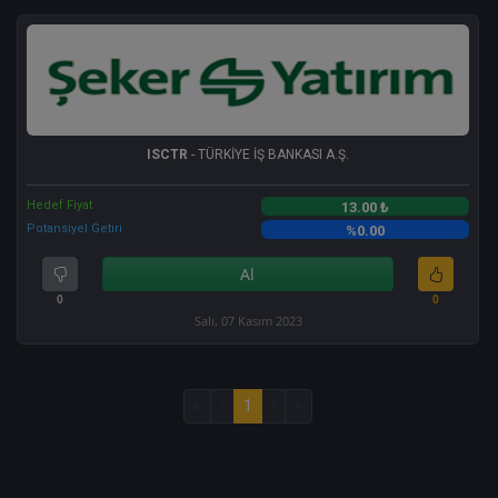
ISCTR
- TÜRKİYE İŞ BANKASI A.Ş.
Hedef Fiyat
13.00 ₺
Potansiyel Getiri
%0.00
Al
0
0
Salı, 07 Kasım 2023
«
‹
1
›
»