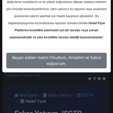
değerleme modellerini ve bir şirketi değerlerken dikkate aldıkları kriterleri
Kurum Sayısı
göz önünde bulundurabilirsiniz, lakin yalnızca bu raporlar veya analizlere
21
güvenerek yatırım yapmak sizi maddi kayıplara uğratabilir.. Bu
Al
Tut
End.
Endeks
Tavsiye
bilgiler/paylaşımlar kurum&banka raporları olmakla birlikte
Hedef Fiyat
Paralel
Üstü
Yok
Get.
Get.
Platformu kesinlikle alım/satım için bir tavsiye veya yorum
10
1
1
3
4
yapmamaktadır ve yine kesinlikle tavsiye niteliği taşımamaktadır.
"
Nötr
Beyan edilen metni Okudum, Anladım ve Kabul
2
ediyorum.
Çarşamba, 01 Temmuz 2026
Ana Sayfa
Şeker Yatırım
ISCTR
Hedef Fiyat