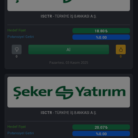
ISCTR
- TÜRKİYE İŞ BANKASI A.Ş.
Hedef Fiyat
18.80 ₺
Potansiyel Getiri
%0.00
Al
0
0
Pazartesi, 03 Kasım 2025
ISCTR
- TÜRKİYE İŞ BANKASI A.Ş.
Hedef Fiyat
20.07 ₺
Potansiyel Getiri
%0.00