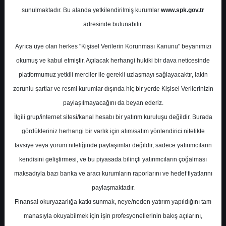
Potansiyel
%0.00
sunulmaktadır. Bu alanda yetkilendirilmiş kurumlar
www.spk.gov.tr
Getiri
adresinde bulunabilir.
Al
0
0
Ayrıca üye olan herkes "Kişisel Verilerin Korunması Kanunu" beyanımızı
Çarşamba, 01 Temmuz 2026
okumuş ve kabul etmiştir. Açılacak herhangi hukiki bir dava neticesinde
platformumuz yetkili merciler ile gerekli uzlaşmayı sağlayacaktır, lakin
zorunlu şartlar ve resmi kurumlar dışında hiç bir yerde Kişisel Verilerinizin
paylaşılmayacağını da beyan ederiz.
İlgili grup/internet sitesi/kanal hesabı bir yatırım kuruluşu değildir. Burada
gördükleriniz herhangi bir varlık için alım/satım yönlendirici nitelikte
tavsiye veya yorum niteliğinde paylaşımlar değildir, sadece yatırımcıların
En Yüksek Tahmin
23,36 ₺
kendisini geliştirmesi, ve bu piyasada bilinçli yatırımcıların çoğalması
Ortalama Fiyat Tahmini
19,32 ₺
maksadıyla bazı banka ve aracı kurumların raporlarını ve hedef fiyatlarını
En Düşük Tahmin
17,00 ₺
paylaşmaktadır.
Ortalama Getiri Potansiyeli
%56.30
Finansal okuryazarlığa katkı sunmak, neye/neden yatırım yapıldığını tam
manasıyla okuyabilmek için işin profesyonellerinin bakış açılarını,