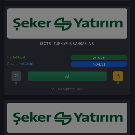
ISCTR
- TÜRKİYE İŞ BANKASI A.Ş.
Hedef Fiyat
21.57 ₺
Potansiyel Getiri
%74.51
Al
0
0
Salı, 04 Ağustos 2026