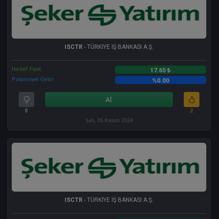
ISCTR
- TÜRKİYE İŞ BANKASI A.Ş.
Hedef Fiyat
17.65 ₺
Potansiyel Getiri
%0.00
Al
0
2
Salı, 05 Kasım 2024
ISCTR
- TÜRKİYE İŞ BANKASI A.Ş.