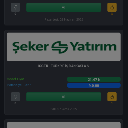
Al
0
3
Pazartesi, 02 Haziran 2025
ISCTR
- TÜRKİYE İŞ BANKASI A.Ş.
Hedef Fiyat
21.47 ₺
Potansiyel Getiri
%0.00
Al
0
1
Salı, 07 Ocak 2025