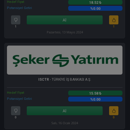
Hedef Fiyat
18.52 ₺
Potansiyel Getiri
%0.00
Al
1
1
Pazartesi, 13 Mayıs 2024
ISCTR
- TÜRKİYE İŞ BANKASI A.Ş.
Hedef Fiyat
15.58 ₺
Potansiyel Getiri
%0.00
Al
0
0
Salı, 16 Ocak 2024