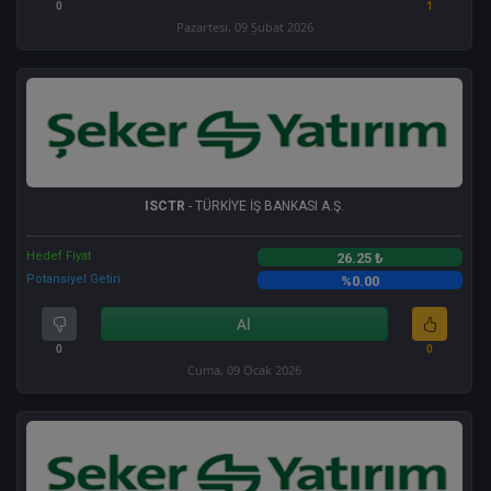
0
1
Pazartesi, 09 Şubat 2026
ISCTR
- TÜRKİYE İŞ BANKASI A.Ş.
Hedef Fiyat
26.25 ₺
Potansiyel Getiri
%0.00
Al
0
0
Cuma, 09 Ocak 2026