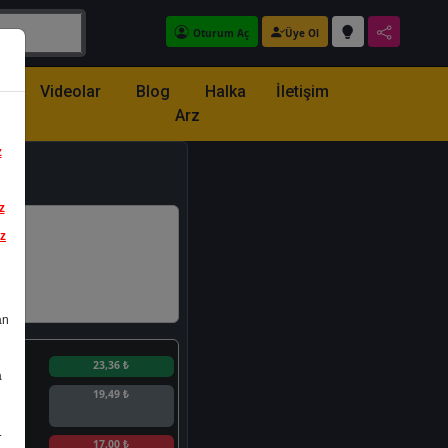
Oturum Aç
Üye Ol
z
Videolar
Blog
Halka
İletişim
Arz
z
z
iz
an
n
23,36 ₺
a
19,49 ₺
.
n
17,00 ₺