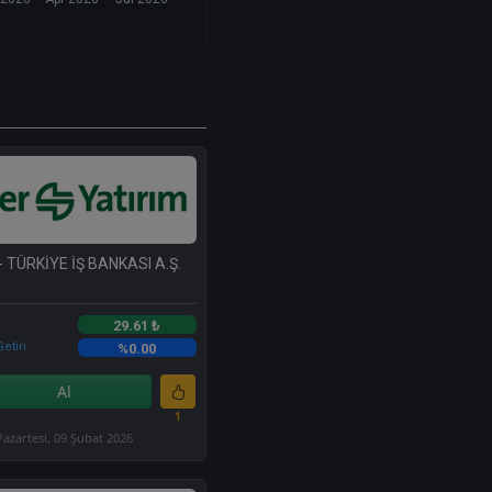
- TÜRKİYE İŞ BANKASI A.Ş.
29.61 ₺
etiri
%0.00
Al
1
Pazartesi, 09 Şubat 2026