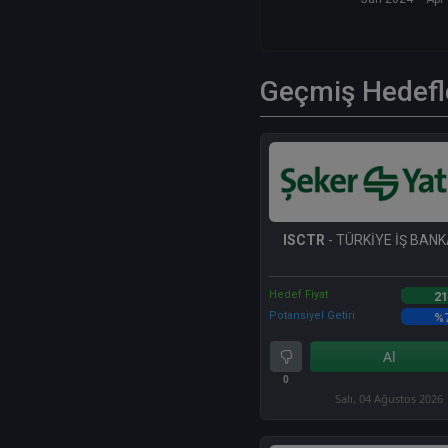
Geçmiş Hedefl
ISCTR
- TÜRKİYE İŞ BANKA
Hedef Fiyat
21
Potansiyel Getiri
%
Al
0
Salı, 04 Ağustos 2026