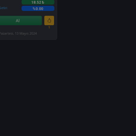
18.52 ₺
etiri
%0.00
Al
1
Pazartesi, 13 Mayıs 2024