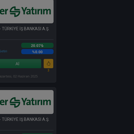
- TÜRKİYE İŞ BANKASI A.Ş.
20.07 ₺
etiri
%0.00
Al
3
azartesi, 02 Haziran 2025
- TÜRKİYE İŞ BANKASI A.Ş.