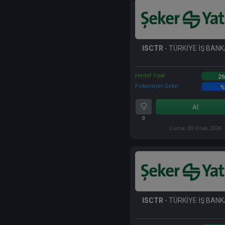
ISCTR
- TÜRKİYE İŞ BANKA
Hedef Fiyat
26
Potansiyel Getiri
%
Al
0
Cuma, 09 Ocak 2026
ISCTR
- TÜRKİYE İŞ BANKA