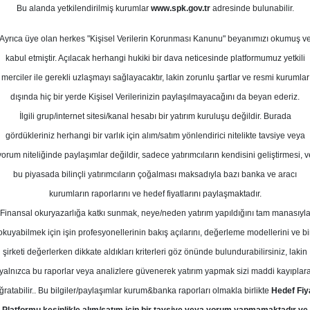
ayıs 2024
Bu alanda yetkilendirilmiş kurumlar
www.spk.gov.tr
adresinde bulunabilir.
Ortalama Getiri
Potansiyeli
Ayrıca üye olan herkes "Kişisel Verilerin Korunması Kanunu" beyanımızı okumuş v
kabul etmiştir. Açılacak herhangi hukiki bir dava neticesinde platformumuz yetkili
merciler ile gerekli uzlaşmayı sağlayacaktır, lakin zorunlu şartlar ve resmi kurumlar
Al
Tut
dışında hiç bir yerde Kişisel Verilerinizin paylaşılmayacağını da beyan ederiz.
İlgili grup/internet sitesi/kanal hesabı bir yatırım kuruluşu değildir. Burada
10
1
Kurum Sayısı
gördükleriniz herhangi bir varlık için alım/satım yönlendirici nitelikte tavsiye veya
22
Tavsiye Yok
yorum niteliğinde paylaşımlar değildir, sadece yatırımcıların kendisini geliştirmesi, v
bu piyasada bilinçli yatırımcıların çoğalması maksadıyla bazı banka ve aracı
1
kurumların raporlarını ve hedef fiyatlarını paylaşmaktadır.
Finansal okuryazarlığa katkı sunmak, neye/neden yatırım yapıldığını tam manasıyl
okuyabilmek için işin profesyonellerinin bakış açılarını, değerleme modellerini ve bi
Pazartesi, 13 Mayıs 2024
şirketi değerlerken dikkate aldıkları kriterleri göz önünde bulundurabilirsiniz, lakin
yalnızca bu raporlar veya analizlere güvenerek yatırım yapmak sizi maddi kayıplar
eker Yatırım
ISCTR
Hedef Fiyat
ğratabilir.. Bu bilgiler/paylaşımlar kurum&banka raporları olmakla birlikte
Hedef Fiy