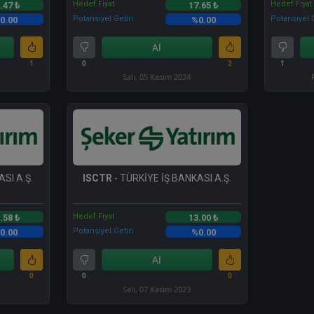
Hedef Fiyat
Hedef Fiyat
.47 ₺
17.65 ₺
Potansiyel Getiri
Potansiyel G
0.00
%0.00
Al
1
0
2
1
Salı, 05 Kasım 2024
SI A.Ş.
ISCTR
- TÜRKİYE İŞ BANKASI A.Ş.
Hedef Fiyat
.58 ₺
13.00 ₺
Potansiyel Getiri
0.00
%0.00
Al
0
0
0
Salı, 07 Kasım 2023