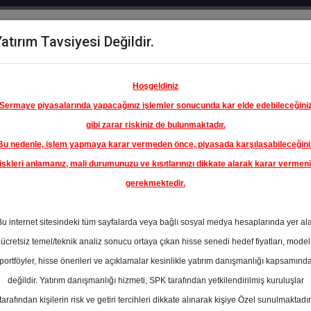
atırım Tavsiyesi Değildir.
del
Hisse
Öne
Raporlar
Partnerlerimi
y
Karşılaştır
Çıkanlar
Hoşgeldiniz
Sermaye piyasalarında yapacağınız işlemler sonucunda kar elde edebileceğini
gibi zarar riskiniz de bulunmaktadır.
Bu nedenle, işlem yapmaya karar vermeden önce, piyasada karşılaşabileceğini
iskleri anlamanız, mali durumunuzu ve kısıtlarınızı dikkate alarak karar vermen
gerekmektedir.
KİYE İŞ
A.Ş.
Bu internet sitesindeki tüm sayfalarda veya bağlı sosyal medya hesaplarında yer al
18.52 ₺
ücretsiz temel/teknik analiz sonucu ortaya çıkan hisse senedi hedef fiyatları, model
%0.00
En Yüksek Tahmi
portföyler, hisse önerileri ve açıklamalar kesinlikle yatırım danışmanlığı kapsamınd
Ortalama Fiyat
değildir. Yatırım danışmanlığı hizmeti, SPK tarafından yetkilendirilmiş kuruluşlar
Tahmini
tarafından kişilerin risk ve getiri tercihleri dikkate alınarak kişiye Özel sunulmaktadır
1
En Düşük Tahmi