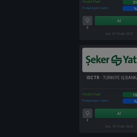
Hedef Fiyat
21
Potansiyel Getiri
%
Al
0
Salı, 07 Ocak 2025
ISCTR
- TÜRKİYE İŞ BANKA
Hedef Fiyat
15
Potansiyel Getiri
%
Al
0
Salı, 16 Ocak 2024