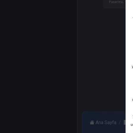
Pazartesi, 13 M
Ana Sayfa
Ş
u