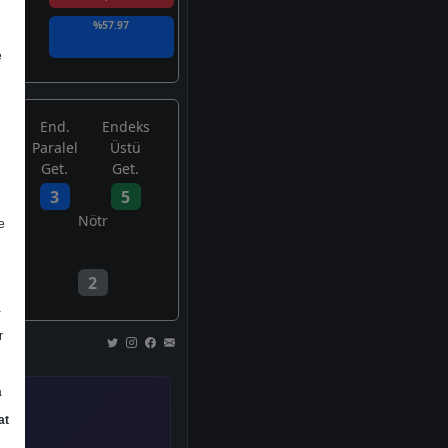
%57.97
e
End.
Endeks
Paralel
Üstü
Get.
Get.
3
5
Nötr
e
2
a
r
a
at