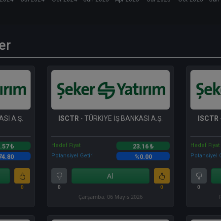
er
SI A.Ş.
ISCTR
- TÜRKİYE İŞ BANKASI A.Ş.
ISCTR
Hedef Fiyat
Hedef Fiyat
.57 ₺
23.16 ₺
Potansiyel Getiri
Potansiyel G
74.80
%0.00
Al
0
0
0
0
Çarşamba, 06 Mayıs 2026