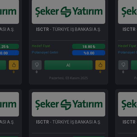
SI A.Ş.
ISCTR
- TÜRKİYE İŞ BANKASI A.Ş.
ISCTR
Hedef Fiyat
Hedef Fiyat
.25 ₺
18.80 ₺
Potansiyel Getiri
Potansiyel G
0.00
%0.00
Al
0
0
0
0
Pazartesi, 03 Kasım 2025
P
SI A.Ş.
ISCTR
- TÜRKİYE İŞ BANKASI A.Ş.
ISCTR