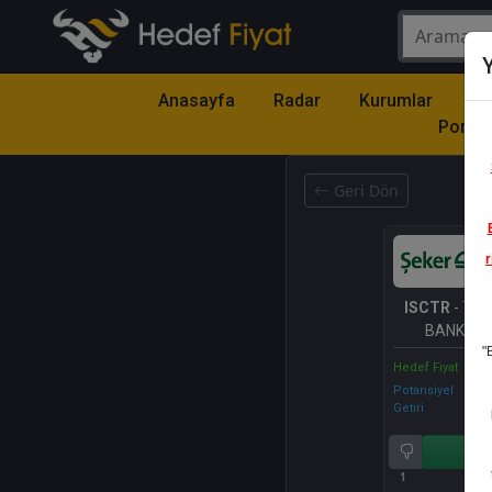
Y
Anasayfa
Radar
Kurumlar
Mo
Portfö
Geri Dön
r
ISCTR
- TÜR
BANKASI 
"
Hedef Fiyat
Potansiyel
Getiri
Al
1