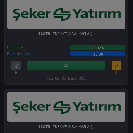
ISCTR
- TÜRKİYE İŞ BANKASI A.Ş.
Hedef Fiyat
20.07 ₺
Potansiyel Getiri
%0.00
Al
0
3
Pazartesi, 02 Haziran 2025
ISCTR
- TÜRKİYE İŞ BANKASI A.Ş.