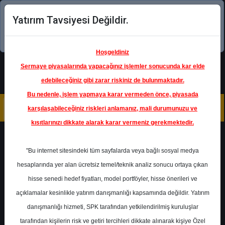
Yatırım Tavsiyesi Değildir.
Şimdi uygulamayı indirin!
Hoşgeldiniz
Sermaye piyasalarında yapacağınız işlemler sonucunda kar elde
edebileceğiniz gibi zarar riskiniz de bulunmaktadır.
Bu nedenle, işlem yapmaya karar vermeden önce, piyasada
karşılaşabileceğiniz riskleri anlamanız, mali durumunuzu ve
kısıtlarınızı dikkate alarak karar vermeniz gerekmektedir.
Geri Dön
"Bu internet sitesindeki tüm sayfalarda veya bağlı sosyal medya
hesaplarında yer alan ücretsiz temel/teknik analiz sonucu ortaya çıkan
hisse senedi hedef fiyatları, model portföyler, hisse önerileri ve
açıklamalar kesinlikle yatırım danışmanlığı kapsamında değildir. Yatırım
ISCTR
- TÜRKİYE İŞ BANKASI
A.Ş.
danışmanlığı hizmeti, SPK tarafından yetkilendirilmiş kuruluşlar
Hedef Fiyat
13.00 ₺
tarafından kişilerin risk ve getiri tercihleri dikkate alınarak kişiye Özel