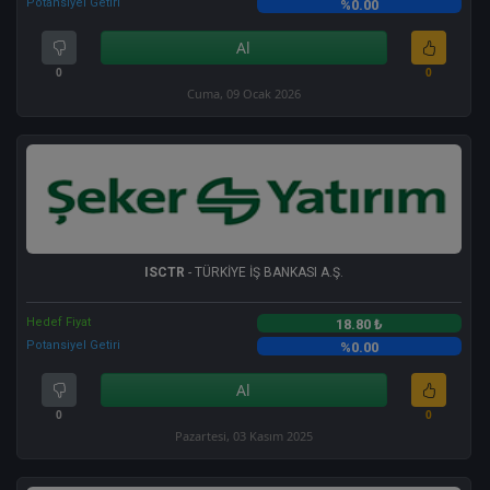
Potansiyel Getiri
%0.00
Al
0
0
Cuma, 09 Ocak 2026
ISCTR
- TÜRKİYE İŞ BANKASI A.Ş.
Hedef Fiyat
18.80 ₺
Potansiyel Getiri
%0.00
Al
0
0
Pazartesi, 03 Kasım 2025