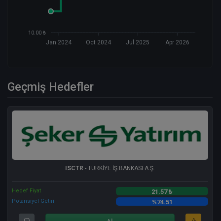
10.00 ₺
Jan 2024
Oct 2024
Jul 2025
Apr 2026
Geçmiş Hedefler
ISCTR
- TÜRKİYE İŞ BANKASI A.Ş.
Hedef Fiyat
21.57 ₺
Potansiyel Getiri
%74.51