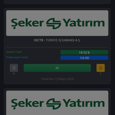
ISCTR
- TÜRKİYE İŞ BANKASI A.Ş.
Hedef Fiyat
18.52 ₺
Potansiyel Getiri
%0.00
Al
1
1
Pazartesi, 13 Mayıs 2024