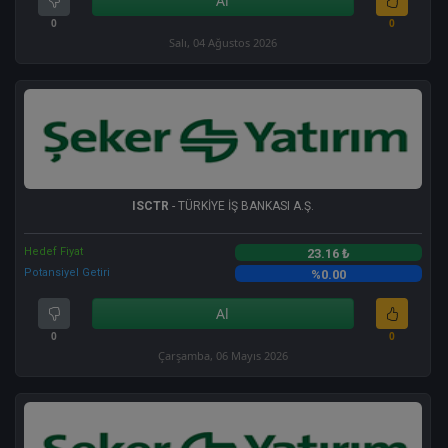
Al
0
0
Salı, 04 Ağustos 2026
ISCTR
- TÜRKİYE İŞ BANKASI A.Ş.
Hedef Fiyat
23.16 ₺
Potansiyel Getiri
%0.00
Al
0
0
Çarşamba, 06 Mayıs 2026