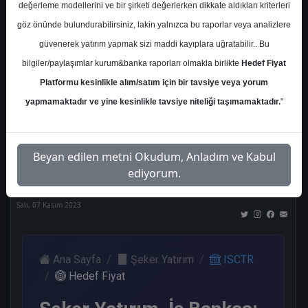
değerleme modellerini ve bir şirketi değerlerken dikkate aldıkları kriterleri
Kurum Sayısı
göz önünde bulundurabilirsiniz, lakin yalnızca bu raporlar veya analizlere
21
güvenerek yatırım yapmak sizi maddi kayıplara uğratabilir.. Bu
Al
Tut
End.
Endeks
Tavsiye
bilgiler/paylaşımlar kurum&banka raporları olmakla birlikte
Hedef Fiyat
Paralel
Üstü
Yok
Get.
Get.
Platformu kesinlikle alım/satım için bir tavsiye veya yorum
10
1
1
3
4
yapmamaktadır ve yine kesinlikle tavsiye niteliği taşımamaktadır.
"
Nötr
Beyan edilen metni Okudum, Anladım ve Kabul
2
ediyorum.
Salı, 07 Kasım 2023
Ana Sayfa
Şeker Yatırım
ISCTR
Hedef Fiyat