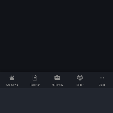
Ana Sayfa
Raporlar
M.Portföy
Radar
Diğer