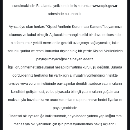
Potansiyel
%0.00
sunulmaktadır. Bu alanda yetkilendirilmiş kurumlar
www.spk.gov.tr
Getiri
adresinde bulunabilir.
Al
0
0
Ayrıca üye olan herkes "Kişisel Verilerin Korunması Kanunu" beyanımızı
Salı, 07 Kasım 2023
okumuş ve kabul etmiştir. Açılacak herhangi hukiki bir dava neticesinde
platformumuz yetkili merciler ile gerekli uzlaşmayı sağlayacaktır, lakin
zorunlu şartlar ve resmi kurumlar dışında hiç bir yerde Kişisel Verilerinizin
paylaşılmayacağını da beyan ederiz.
İlgili grup/internet sitesi/kanal hesabı bir yatırım kuruluşu değildir. Burada
gördükleriniz herhangi bir varlık için alım/satım yönlendirici nitelikte
tavsiye veya yorum niteliğinde paylaşımlar değildir, sadece yatırımcıların
En Yüksek Tahmin
23,36 ₺
kendisini geliştirmesi, ve bu piyasada bilinçli yatırımcıların çoğalması
Ortalama Fiyat Tahmini
19,32 ₺
maksadıyla bazı banka ve aracı kurumların raporlarını ve hedef fiyatlarını
En Düşük Tahmin
17,00 ₺
paylaşmaktadır.
Ortalama Getiri Potansiyeli
%56.30
Finansal okuryazarlığa katkı sunmak, neye/neden yatırım yapıldığını tam
manasıyla okuyabilmek için işin profesyonellerinin bakış açılarını,