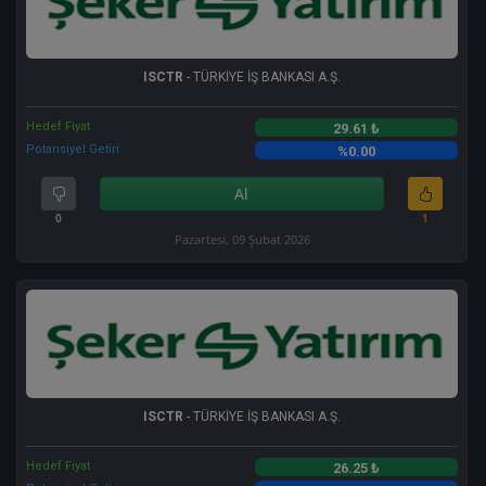
ISCTR
- TÜRKİYE İŞ BANKASI A.Ş.
Hedef Fiyat
29.61 ₺
Potansiyel Getiri
%0.00
Al
0
1
Pazartesi, 09 Şubat 2026
ISCTR
- TÜRKİYE İŞ BANKASI A.Ş.
Hedef Fiyat
26.25 ₺