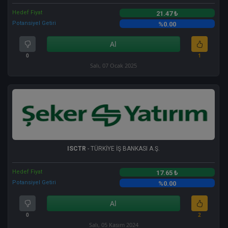
Hedef Fiyat
21.47 ₺
Potansiyel Getiri
%0.00
Al
0
1
Salı, 07 Ocak 2025
ISCTR
- TÜRKİYE İŞ BANKASI A.Ş.
Hedef Fiyat
17.65 ₺
Potansiyel Getiri
%0.00
Al
0
2
Salı, 05 Kasım 2024