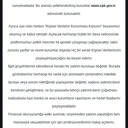
sunulmaktadır. Bu alanda yetkilendirilmiş kurumlar
www.spk.gov.tr
İnfo Yatırım
16 Aralık 2024
adresinde bulunabilir.
Ayrıca üye olan herkes "Kişisel Verilerin Korunması Kanunu" beyanımızı
okumuş ve kabul etmiştir. Açılacak herhangi hukiki bir dava neticesinde
platformumuz yetkili merciler ile gerekli uzlaşmayı sağlayacaktır, lakin
zorunlu şartlar ve resmi kurumlar dışında hiç bir yerde Kişisel Verilerinizin
paylaşılmayacağını da beyan ederiz.
İlgili grup/internet sitesi/kanal hesabı bir yatırım kuruluşu değildir. Burada
A-
A+
gördükleriniz herhangi bir varlık için alım/satım yönlendirici nitelikte
tavsiye veya yorum niteliğinde paylaşımlar değildir, sadece yatırımcıların
kendisini geliştirmesi, ve bu piyasada bilinçli yatırımcıların çoğalması
Pazartesi, 16 Aralık 2024 00:00
maksadıyla bazı banka ve aracı kurumların raporlarını ve hedef fiyatlarını
paylaşmaktadır.
S.No
Dosya Adı
İndir
Finansal okuryazarlığa katkı sunmak, neye/neden yatırım yapıldığını tam
info-2025-strateji-raporu-
İlgili Dosyayı
manasıyla okuyabilmek için işin profesyonellerinin bakış açılarını,
1