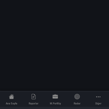
Ana Sayfa
Raporlar
M.Portföy
Radar
Diğer