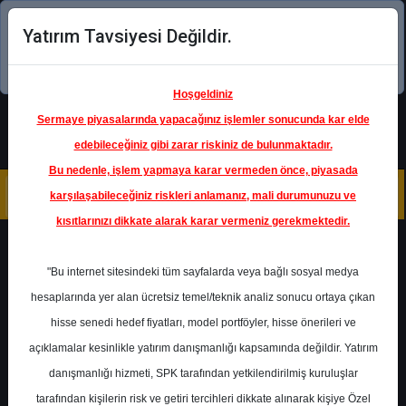
Yatırım Tavsiyesi Değildir.
Şimdi uygulamayı indirin!
Hoşgeldiniz
Sermaye piyasalarında yapacağınız işlemler sonucunda kar elde
edebileceğiniz gibi zarar riskiniz de bulunmaktadır.
Bu nedenle, işlem yapmaya karar vermeden önce, piyasada
karşılaşabileceğiniz riskleri anlamanız, mali durumunuzu ve
kısıtlarınızı dikkate alarak karar vermeniz gerekmektedir.
Geri Dön
"Bu internet sitesindeki tüm sayfalarda veya bağlı sosyal medya
hesaplarında yer alan ücretsiz temel/teknik analiz sonucu ortaya çıkan
Ana Sayfa
Raporlar
İnfo Yatırım
hisse senedi hedef fiyatları, model portföyler, hisse önerileri ve
Rapor Detay
açıklamalar kesinlikle yatırım danışmanlığı kapsamında değildir. Yatırım
danışmanlığı hizmeti, SPK tarafından yetkilendirilmiş kuruluşlar
2025 Strateji Raporu
tarafından kişilerin risk ve getiri tercihleri dikkate alınarak kişiye Özel