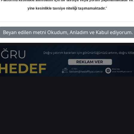
Platformu kesinlikle alım/satım için bir tavsiye veya yorum yapmamaktadır ve
yine kesinlikle tavsiye niteliği taşımamaktadır.
"
m-pegasus-hisse-hedef-fiyat-2026
İ
Beyan edilen metni Okudum, Anladım ve Kabul ediyorum.