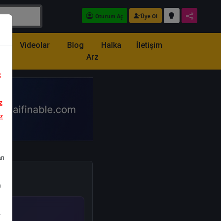
Oturum Aç
Üye Ol
z
Videolar
Blog
Halka
İletişim
Arz
z
z
iz
an
a
.