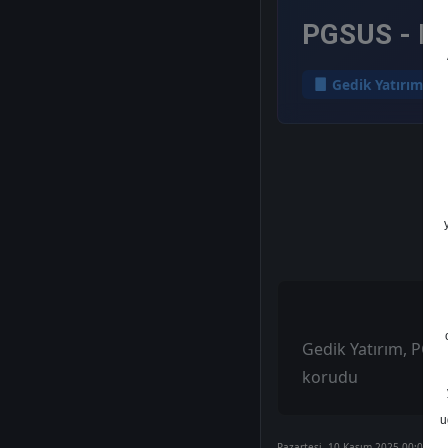
PGSUS - He
Gedik Yatırım
Gedik Yatırım, PGSUS
korudu
u
Pazartesi, 10 Kasım 2025 00:00