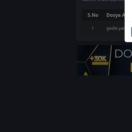
S.No
Dosya Adı
1
gedik-yatiri
1