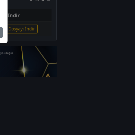
İndir
lgili Dosyayı İndir