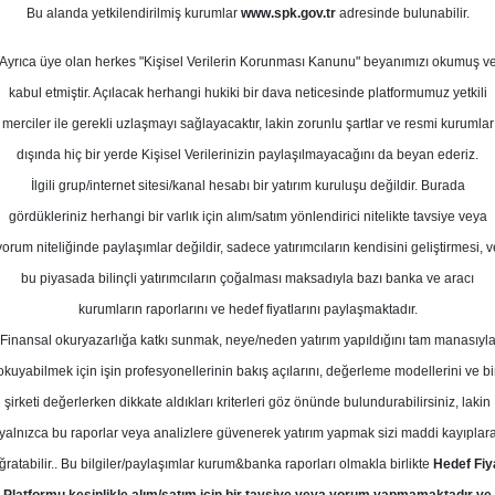
Bu alanda yetkilendirilmiş kurumlar
www.spk.gov.tr
adresinde bulunabilir.
def Fiyat
Ayrıca üye olan herkes "Kişisel Verilerin Korunması Kanunu" beyanımızı okumuş v
10 Kasım 2025
kabul etmiştir. Açılacak herhangi hukiki bir dava neticesinde platformumuz yetkili
merciler ile gerekli uzlaşmayı sağlayacaktır, lakin zorunlu şartlar ve resmi kurumlar
dışında hiç bir yerde Kişisel Verilerinizin paylaşılmayacağını da beyan ederiz.
İlgili grup/internet sitesi/kanal hesabı bir yatırım kuruluşu değildir. Burada
gördükleriniz herhangi bir varlık için alım/satım yönlendirici nitelikte tavsiye veya
yorum niteliğinde paylaşımlar değildir, sadece yatırımcıların kendisini geliştirmesi, v
bu piyasada bilinçli yatırımcıların çoğalması maksadıyla bazı banka ve aracı
kurumların raporlarını ve hedef fiyatlarını paylaşmaktadır.
Finansal okuryazarlığa katkı sunmak, neye/neden yatırım yapıldığını tam manasıyl
okuyabilmek için işin profesyonellerinin bakış açılarını, değerleme modellerini ve bi
 - Pegasus için hedef fiyatını 350 TL, tavsiyesini "endeks üs
şirketi değerlerken dikkate aldıkları kriterleri göz önünde bulundurabilirsiniz, lakin
yalnızca bu raporlar veya analizlere güvenerek yatırım yapmak sizi maddi kayıplar
ğratabilir.. Bu bilgiler/paylaşımlar kurum&banka raporları olmakla birlikte
Hedef Fiy