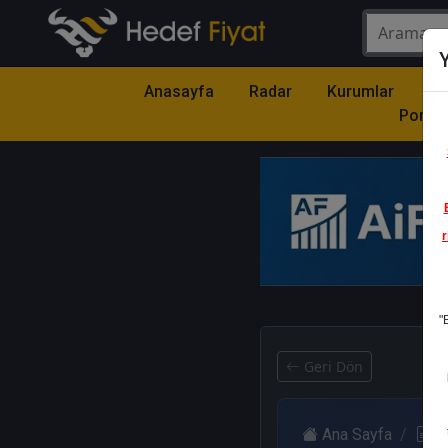
Y
Anasayfa
Radar
Kurumlar
Mo
Portfö
r
1
"
Geri Dön
Ana Sayfa
R