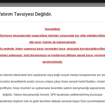
atırım Tavsiyesi Değildir.
del
Hisse
Öne
Raporlar
Partnerlerimi
y
Karşılaştır
Çıkanlar
Hoşgeldiniz
Sermaye piyasalarında yapacağınız işlemler sonucunda kar elde edebileceğini
gibi zarar riskiniz de bulunmaktadır.
Bu nedenle, işlem yapmaya karar vermeden önce, piyasada karşılaşabileceğini
iskleri anlamanız, mali durumunuzu ve kısıtlarınızı dikkate alarak karar vermen
gerekmektedir.
Bu internet sitesindeki tüm sayfalarda veya bağlı sosyal medya hesaplarında yer al
ücretsiz temel/teknik analiz sonucu ortaya çıkan hisse senedi hedef fiyatları, model
portföyler, hisse önerileri ve açıklamalar kesinlikle yatırım danışmanlığı kapsamınd
değildir. Yatırım danışmanlığı hizmeti, SPK tarafından yetkilendirilmiş kuruluşlar
aporlar
Gedik Yatırım
Rapor Detay
tarafından kişilerin risk ve getiri tercihleri dikkate alınarak kişiye Özel sunulmaktadır