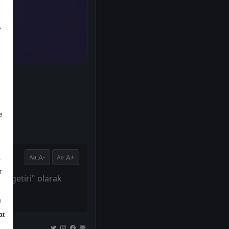
e
e
A-
A+
a
r
tü getiri" olarak
a
at