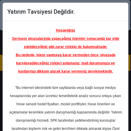
Yatırım Tavsiyesi Değildir.
Şimdi uygulamayı indirin!
Hoşgeldiniz
Sermaye piyasalarında yapacağınız işlemler sonucunda kar elde
edebileceğiniz gibi zarar riskiniz de bulunmaktadır.
Bu nedenle, işlem yapmaya karar vermeden önce, piyasada
karşılaşabileceğiniz riskleri anlamanız, mali durumunuzu ve
kısıtlarınızı dikkate alarak karar vermeniz gerekmektedir.
Geri Dön
"Bu internet sitesindeki tüm sayfalarda veya bağlı sosyal medya
hesaplarında yer alan ücretsiz temel/teknik analiz sonucu ortaya çıkan
Ana Sayfa
Raporlar
hisse senedi hedef fiyatları, model portföyler, hisse önerileri ve
Marbaş Menkul Değerler
açıklamalar kesinlikle yatırım danışmanlığı kapsamında değildir. Yatırım
Rapor Detay
danışmanlığı hizmeti, SPK tarafından yetkilendirilmiş kuruluşlar
PGSUS - Teknik Analiz
tarafından kişilerin risk ve getiri tercihleri dikkate alınarak kişiye Özel