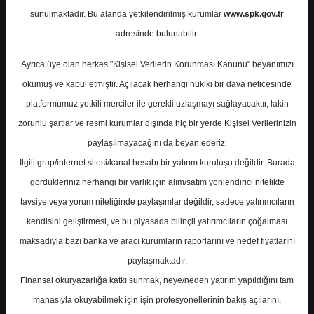
sunulmaktadır. Bu alanda yetkilendirilmiş kurumlar
www.spk.gov.tr
Marbaş Menkul Değerler
adresinde bulunabilir.
14 Ekim 2025
Ayrıca üye olan herkes "Kişisel Verilerin Korunması Kanunu" beyanımızı
okumuş ve kabul etmiştir. Açılacak herhangi hukiki bir dava neticesinde
platformumuz yetkili merciler ile gerekli uzlaşmayı sağlayacaktır, lakin
zorunlu şartlar ve resmi kurumlar dışında hiç bir yerde Kişisel Verilerinizin
paylaşılmayacağını da beyan ederiz.
İlgili grup/internet sitesi/kanal hesabı bir yatırım kuruluşu değildir. Burada
gördükleriniz herhangi bir varlık için alım/satım yönlendirici nitelikte
tavsiye veya yorum niteliğinde paylaşımlar değildir, sadece yatırımcıların
A-
A+
kendisini geliştirmesi, ve bu piyasada bilinçli yatırımcıların çoğalması
Pegasus Teknik Analiz ve Hedef fiyatlar
maksadıyla bazı banka ve aracı kurumların raporlarını ve hedef fiyatlarını
paylaşmaktadır.
Finansal okuryazarlığa katkı sunmak, neye/neden yatırım yapıldığını tam
Salı, 14 Ekim 2025 00:00
manasıyla okuyabilmek için işin profesyonellerinin bakış açılarını,