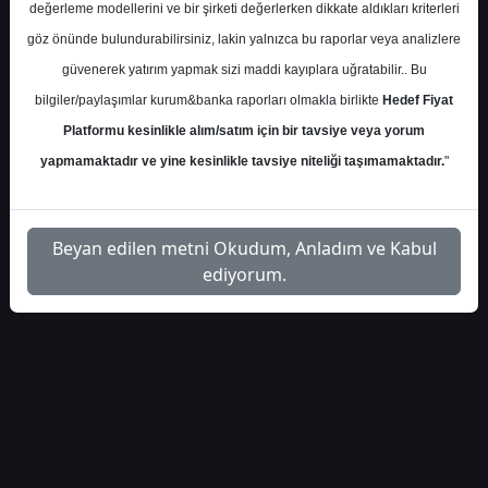
değerleme modellerini ve bir şirketi değerlerken dikkate aldıkları kriterleri
S.No
Dosya Adı
İndir
göz önünde bulundurabilirsiniz, lakin yalnızca bu raporlar veya analizlere
İlgili
güvenerek yatırım yapmak sizi maddi kayıplara uğratabilir.. Bu
marbas-menkul-pgsus-
1
Dosyayı
teknik-analiz-44930
bilgiler/paylaşımlar kurum&banka raporları olmakla birlikte
Hedef Fiyat
İndir
Platformu kesinlikle alım/satım için bir tavsiye veya yorum
yapmamaktadır ve yine kesinlikle tavsiye niteliği taşımamaktadır.
"
Beyan edilen metni Okudum, Anladım ve Kabul
1
ediyorum.