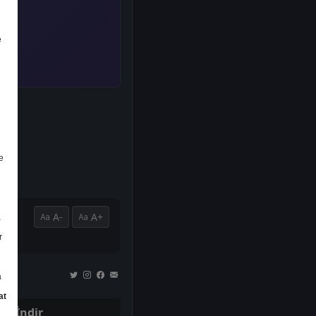
e
e
A-
A+
a
r
a
at
İndir