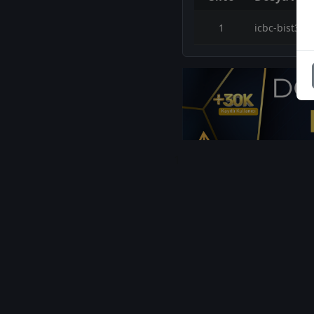
1
icbc-bist30-
1