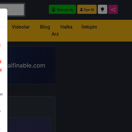
Oturum Aç
Üye Ol
z
Videolar
Blog
Halka
İletişim
Arz
z
z
iz
an
a
.