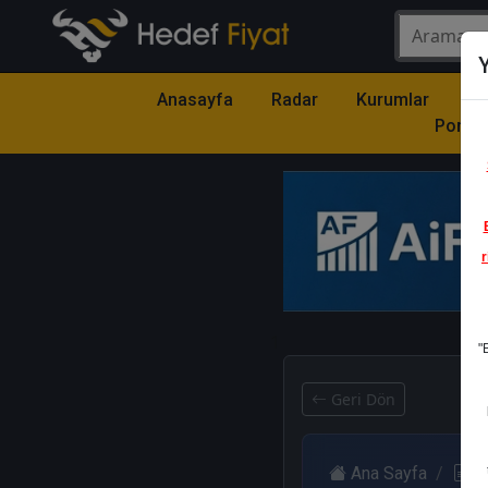
Y
Anasayfa
Radar
Kurumlar
Mo
Portfö
r
1
"
Geri Dön
Ana Sayfa
R