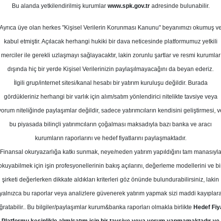
Bu alanda yetkilendirilmiş kurumlar
www.spk.gov.tr
adresinde bulunabilir.
k Yabancı İşlemleri
Ayrıca üye olan herkes "Kişisel Verilerin Korunması Kanunu" beyanımızı okumuş v
08 Ekim 2024
kabul etmiştir. Açılacak herhangi hukiki bir dava neticesinde platformumuz yetkili
merciler ile gerekli uzlaşmayı sağlayacaktır, lakin zorunlu şartlar ve resmi kurumlar
dışında hiç bir yerde Kişisel Verilerinizin paylaşılmayacağını da beyan ederiz.
İlgili grup/internet sitesi/kanal hesabı bir yatırım kuruluşu değildir. Burada
gördükleriniz herhangi bir varlık için alım/satım yönlendirici nitelikte tavsiye veya
yorum niteliğinde paylaşımlar değildir, sadece yatırımcıların kendisini geliştirmesi, v
bu piyasada bilinçli yatırımcıların çoğalması maksadıyla bazı banka ve aracı
kurumların raporlarını ve hedef fiyatlarını paylaşmaktadır.
Finansal okuryazarlığa katkı sunmak, neye/neden yatırım yapıldığını tam manasıyl
okuyabilmek için işin profesyonellerinin bakış açılarını, değerleme modellerini ve bi
şirketi değerlerken dikkate aldıkları kriterleri göz önünde bulundurabilirsiniz, lakin
yalnızca bu raporlar veya analizlere güvenerek yatırım yapmak sizi maddi kayıplar
ğratabilir.. Bu bilgiler/paylaşımlar kurum&banka raporları olmakla birlikte
Hedef Fiy