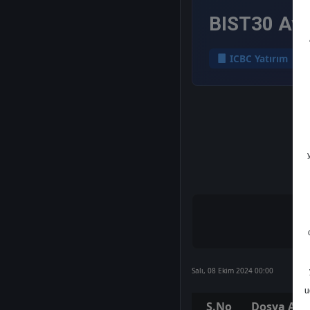
BIST30 Aylı
ICBC Yatırım
Salı, 08 Ekim 2024 00:00
u
S.No
Dosya Adı