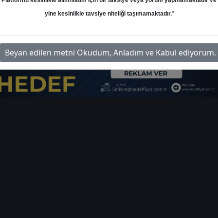
Platformu kesinlikle alım/satım için bir tavsiye veya yorum yapmamaktadır ve
yine kesinlikle tavsiye niteliği taşımamaktadır.
"
aylik-yabanci-islemleri-4493822
İl
Beyan edilen metni Okudum, Anladım ve Kabul ediyorum.