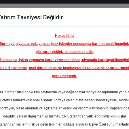
atırım Tavsiyesi Değildir.
del
Hisse
Öne
Raporlar
Partnerlerimi
y
Karşılaştır
Çıkanlar
Hoşgeldiniz
Sermaye piyasalarında yapacağınız işlemler sonucunda kar elde edebileceğini
gibi zarar riskiniz de bulunmaktadır.
Bu nedenle, işlem yapmaya karar vermeden önce, piyasada karşılaşabileceğini
iskleri anlamanız, mali durumunuzu ve kısıtlarınızı dikkate alarak karar vermen
gerekmektedir.
Bu internet sitesindeki tüm sayfalarda veya bağlı sosyal medya hesaplarında yer al
ücretsiz temel/teknik analiz sonucu ortaya çıkan hisse senedi hedef fiyatları, model
portföyler, hisse önerileri ve açıklamalar kesinlikle yatırım danışmanlığı kapsamınd
değildir. Yatırım danışmanlığı hizmeti, SPK tarafından yetkilendirilmiş kuruluşlar
aporlar
ICBC Yatırım
Rapor Detay
tarafından kişilerin risk ve getiri tercihleri dikkate alınarak kişiye Özel sunulmaktadır