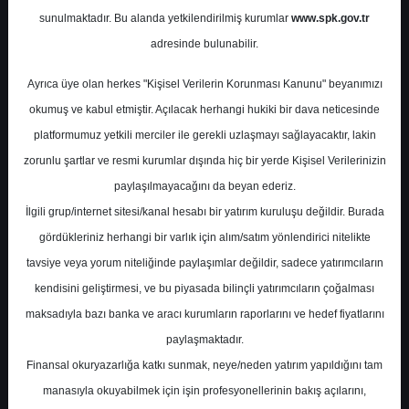
sunulmaktadır. Bu alanda yetkilendirilmiş kurumlar
www.spk.gov.tr
adresinde bulunabilir.
Ayrıca üye olan herkes "Kişisel Verilerin Korunması Kanunu" beyanımızı
okumuş ve kabul etmiştir. Açılacak herhangi hukiki bir dava neticesinde
TTRAK
- TÜRK TRAKTÖR VE ZİRAAT MAKİNELERİ A.Ş.
platformumuz yetkili merciler ile gerekli uzlaşmayı sağlayacaktır, lakin
Hedef Fiyat
989.00 ₺
zorunlu şartlar ve resmi kurumlar dışında hiç bir yerde Kişisel Verilerinizin
Potansiyel Getiri
%144.35
paylaşılmayacağını da beyan ederiz.
Tut
İlgili grup/internet sitesi/kanal hesabı bir yatırım kuruluşu değildir. Burada
1
3
gördükleriniz herhangi bir varlık için alım/satım yönlendirici nitelikte
Perşembe, 01 Ağustos 2024
tavsiye veya yorum niteliğinde paylaşımlar değildir, sadece yatırımcıların
kendisini geliştirmesi, ve bu piyasada bilinçli yatırımcıların çoğalması
maksadıyla bazı banka ve aracı kurumların raporlarını ve hedef fiyatlarını
paylaşmaktadır.
Finansal okuryazarlığa katkı sunmak, neye/neden yatırım yapıldığını tam
ARCLK
- ARÇELİK A.Ş.
manasıyla okuyabilmek için işin profesyonellerinin bakış açılarını,
Hedef Fiyat