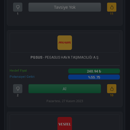
Tavsiye Yok
1
11
PGSUS
- PEGASUS HAVA TAŞIMACILIĞI A.Ş.
Hedef Fiyat
240.94 ₺
Potansiyel Getiri
%55.75
Al
2
10
Pazartesi, 27 Kasım 2023