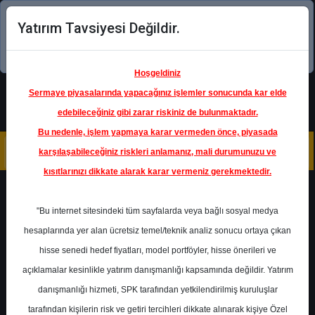
Yatırım Tavsiyesi Değildir.
Şimdi uygulamayı indirin!
Hoşgeldiniz
Sermaye piyasalarında yapacağınız işlemler sonucunda kar elde
edebileceğiniz gibi zarar riskiniz de bulunmaktadır.
Bu nedenle, işlem yapmaya karar vermeden önce, piyasada
karşılaşabileceğiniz riskleri anlamanız, mali durumunuzu ve
kısıtlarınızı dikkate alarak karar vermeniz gerekmektedir.
ALB Yatırım
"Bu internet sitesindeki tüm sayfalarda veya bağlı sosyal medya
hesaplarında yer alan ücretsiz temel/teknik analiz sonucu ortaya çıkan
hisse senedi hedef fiyatları, model portföyler, hisse önerileri ve
açıklamalar kesinlikle yatırım danışmanlığı kapsamında değildir. Yatırım
danışmanlığı hizmeti, SPK tarafından yetkilendirilmiş kuruluşlar
tarafından kişilerin risk ve getiri tercihleri dikkate alınarak kişiye Özel
Tahminler
Raporlar