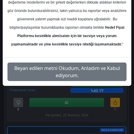
217.90 ₺
değerleme modellerini ve bir şirketi değerlerken dikkate aldıkları kriterleri
Potansiyel Getiri
%122.35
göz önünde bulundurabilirsiniz, lakin yalnızca bu raporlar veya analizlere
Tut
güvenerek yatırım yapmak sizi maddi kayıplara uğratabilir.. Bu
0
1
bilgiler/paylaşımlar kurum&banka raporları olmakla birlikte
Hedef Fiyat
Çarşamba, 31 Temmuz 2024
Platformu kesinlikle alım/satım için bir tavsiye veya yorum
yapmamaktadır ve yine kesinlikle tavsiye niteliği taşımamaktadır.
"
Beyan edilen metni Okudum, Anladım ve Kabul
TAVHL
- TAV HAVALİMANLARI HOLDİNG A.Ş.
ediyorum.
Hedef Fiyat
393.20 ₺
Potansiyel Getiri
%43.77
Al
0
7
Perşembe, 25 Temmuz 2024
Katılım Endeksinde