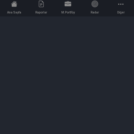
Ana Sayfa
Raporlar
M.Portföy
Radar
Diğer
İletişim
Bilgi ve Reklam için bizimle iletişime geçin!