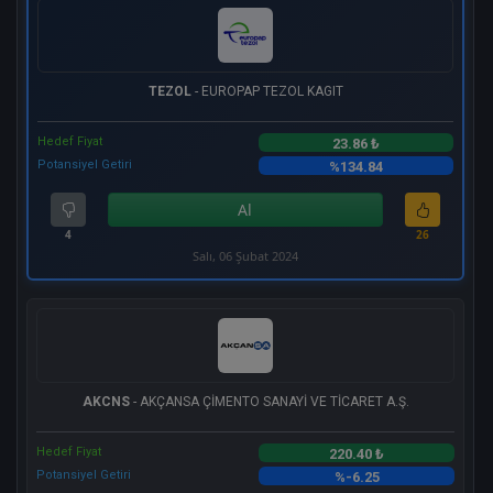
TEZOL
- EUROPAP TEZOL KAGIT
Hedef Fiyat
23.86 ₺
Potansiyel Getiri
%134.84
Al
4
26
Salı, 06 Şubat 2024
AKCNS
- AKÇANSA ÇİMENTO SANAYİ VE TİCARET A.Ş.
Hedef Fiyat
220.40 ₺
Potansiyel Getiri
%-6.25