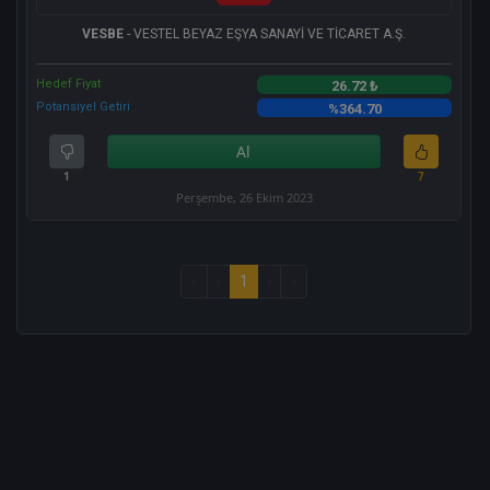
VESBE
- VESTEL BEYAZ EŞYA SANAYİ VE TİCARET A.Ş.
Hedef Fiyat
26.72 ₺
Potansiyel Getiri
%364.70
Al
1
7
Perşembe, 26 Ekim 2023
«
‹
1
›
»