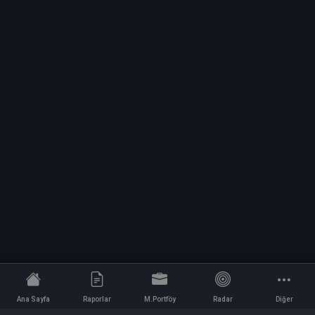
Ana Sayfa
Raporlar
M.Portföy
Radar
Diğer