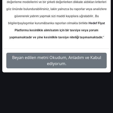
S.No
Dosya Adı
İndir
değerleme modellerini ve bir şirketi değerlerken dikkate aldıkları kriterleri
göz önünde bulundurabilirsiniz, lakin yalnızca bu raporlar veya analizlere
İlgili
destek-yatirim-kisa-vadeli-
güvenerek yatırım yapmak sizi maddi kayıplara uğratabilir.. Bu
1
Dosyayı
hisse-onerileri-6651
İndir
bilgiler/paylaşımlar kurum&banka raporları olmakla birlikte
Hedef Fiyat
Platformu kesinlikle alım/satım için bir tavsiye veya yorum
yapmamaktadır ve yine kesinlikle tavsiye niteliği taşımamaktadır.
"
1
Beyan edilen metni Okudum, Anladım ve Kabul
ediyorum.