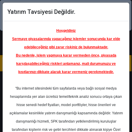
Yatırım Tavsiyesi Değildir.
Şimdi uygulamayı indirin!
Hoşgeldiniz
Sermaye piyasalarında yapacağınız işlemler sonucunda kar elde
edebileceğiniz gibi zarar riskiniz de bulunmaktadır.
Bu nedenle, işlem yapmaya karar vermeden önce, piyasada
karşılaşabileceğiniz riskleri anlamanız, mali durumunuzu ve
kısıtlarınızı dikkate alarak karar vermeniz gerekmektedir.
Geri Dön
"Bu internet sitesindeki tüm sayfalarda veya bağlı sosyal medya
hesaplarında yer alan ücretsiz temel/teknik analiz sonucu ortaya çıkan
Ana Sayfa
Raporlar
hisse senedi hedef fiyatları, model portföyler, hisse önerileri ve
Destek Yatırım
Rapor Detay
açıklamalar kesinlikle yatırım danışmanlığı kapsamında değildir. Yatırım
danışmanlığı hizmeti, SPK tarafından yetkilendirilmiş kuruluşlar
Kısa Vadeli Hisse
tarafından kişilerin risk ve getiri tercihleri dikkate alınarak kişiye Özel