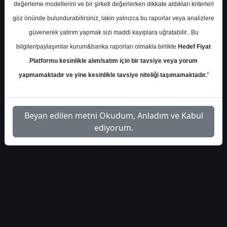
Salı, 13 Ağustos 2024 00:00
değerleme modellerini ve bir şirketi değerlerken dikkate aldıkları kriterleri
göz önünde bulundurabilirsiniz, lakin yalnızca bu raporlar veya analizlere
S.No
Dosya Adı
İndir
güvenerek yatırım yapmak sizi maddi kayıplara uğratabilir.. Bu
bilgiler/paylaşımlar kurum&banka raporları olmakla birlikte
Hedef Fiyat
seker-yatirim-pgsus-
İlgili
1
Platformu kesinlikle alım/satım için bir tavsiye veya yorum
hedef-fiyat-4993
Dosyayı İndir
yapmamaktadır ve yine kesinlikle tavsiye niteliği taşımamaktadır.
"
Beyan edilen metni Okudum, Anladım ve Kabul
ediyorum.
1