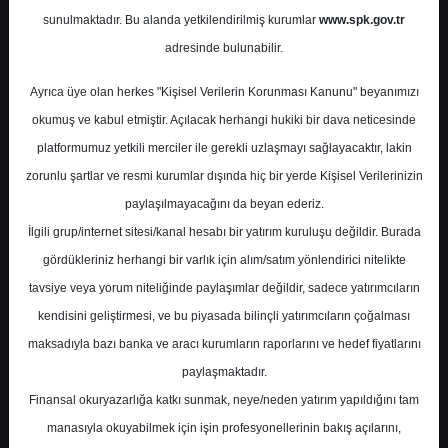
Raporu
sunulmaktadır. Bu alanda yetkilendirilmiş kurumlar
www.spk.gov.tr
adresinde bulunabilir.
Şeker Yatırım
13 Ağustos 2024
Ayrıca üye olan herkes "Kişisel Verilerin Korunması Kanunu" beyanımızı
okumuş ve kabul etmiştir. Açılacak herhangi hukiki bir dava neticesinde
platformumuz yetkili merciler ile gerekli uzlaşmayı sağlayacaktır, lakin
zorunlu şartlar ve resmi kurumlar dışında hiç bir yerde Kişisel Verilerinizin
paylaşılmayacağını da beyan ederiz.
İlgili grup/internet sitesi/kanal hesabı bir yatırım kuruluşu değildir. Burada
gördükleriniz herhangi bir varlık için alım/satım yönlendirici nitelikte
A-
A+
tavsiye veya yorum niteliğinde paylaşımlar değildir, sadece yatırımcıların
kendisini geliştirmesi, ve bu piyasada bilinçli yatırımcıların çoğalması
Şeker Yatırım Pegasus için hedef fiyatını
maksadıyla bazı banka ve aracı kurumların raporlarını ve hedef fiyatlarını
259,84 TL'den 302,0 TL'ye yükseltti,
paylaşmaktadır.
tavsiyesini 'AL' olarak korudu.
Finansal okuryazarlığa katkı sunmak, neye/neden yatırım yapıldığını tam
manasıyla okuyabilmek için işin profesyonellerinin bakış açılarını,