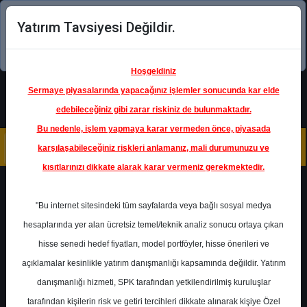
Yatırım Tavsiyesi Değildir.
Şimdi uygulamayı indirin!
Hoşgeldiniz
Sermaye piyasalarında yapacağınız işlemler sonucunda kar elde
edebileceğiniz gibi zarar riskiniz de bulunmaktadır.
Bu nedenle, işlem yapmaya karar vermeden önce, piyasada
karşılaşabileceğiniz riskleri anlamanız, mali durumunuzu ve
kısıtlarınızı dikkate alarak karar vermeniz gerekmektedir.
Geri Dön
"Bu internet sitesindeki tüm sayfalarda veya bağlı sosyal medya
hesaplarında yer alan ücretsiz temel/teknik analiz sonucu ortaya çıkan
Ana Sayfa
Raporlar
Şeker Yatırım
hisse senedi hedef fiyatları, model portföyler, hisse önerileri ve
Rapor Detay
açıklamalar kesinlikle yatırım danışmanlığı kapsamında değildir. Yatırım
danışmanlığı hizmeti, SPK tarafından yetkilendirilmiş kuruluşlar
PGSUS - Hedef Fiyat
tarafından kişilerin risk ve getiri tercihleri dikkate alınarak kişiye Özel