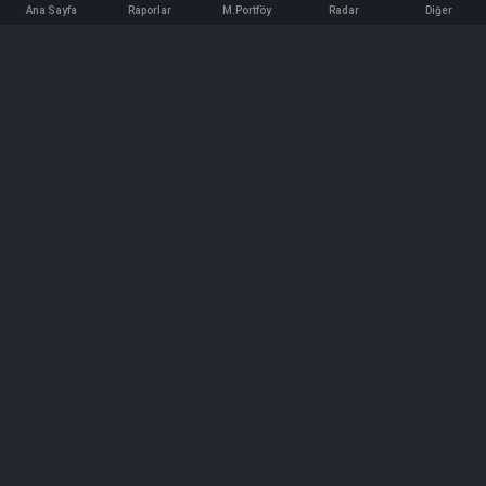
Ana Sayfa
Raporlar
M.Portföy
Radar
Diğer
İletişim
Bilgi ve Reklam için bizimle iletişime geçin!
iletisim@hedeffiyat.com.tr