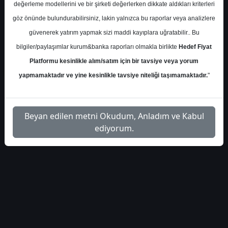
Çarşamba, 04 Ekim 2023 00:00
değerleme modellerini ve bir şirketi değerlerken dikkate aldıkları kriterleri
göz önünde bulundurabilirsiniz, lakin yalnızca bu raporlar veya analizlere
güvenerek yatırım yapmak sizi maddi kayıplara uğratabilir.. Bu
bilgiler/paylaşımlar kurum&banka raporları olmakla birlikte
Hedef Fiyat
Platformu kesinlikle alım/satım için bir tavsiye veya yorum
1
yapmamaktadır ve yine kesinlikle tavsiye niteliği taşımamaktadır.
"
Beyan edilen metni Okudum, Anladım ve Kabul
ediyorum.