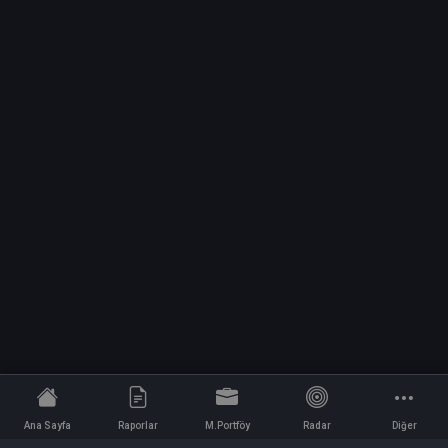
Ana Sayfa
Raporlar
M.Portföy
Radar
Diğer