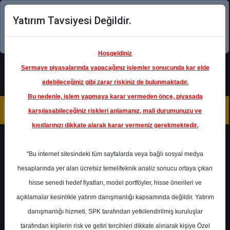
Yatırım Tavsiyesi Değildir.
Şimdi uygulamayı indirin!
Hoşgeldiniz
Sermaye piyasalarında yapacağınız işlemler sonucunda kar elde
edebileceğiniz gibi zarar riskiniz de bulunmaktadır.
Bu nedenle, işlem yapmaya karar vermeden önce, piyasada
karşılaşabileceğiniz riskleri anlamanız, mali durumunuzu ve
kısıtlarınızı dikkate alarak karar vermeniz gerekmektedir.
Geri Dön
"Bu internet sitesindeki tüm sayfalarda veya bağlı sosyal medya
hesaplarında yer alan ücretsiz temel/teknik analiz sonucu ortaya çıkan
Ana Sayfa
Raporlar
ICBC Yatırım
hisse senedi hedef fiyatları, model portföyler, hisse önerileri ve
Rapor Detay
açıklamalar kesinlikle yatırım danışmanlığı kapsamında değildir. Yatırım
danışmanlığı hizmeti, SPK tarafından yetkilendirilmiş kuruluşlar
ICBC Yatırım - Model
tarafından kişilerin risk ve getiri tercihleri dikkate alınarak kişiye Özel