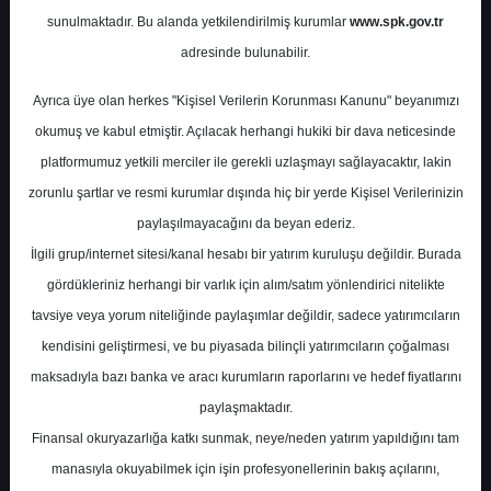
Portföy 04.10.2023
sunulmaktadır. Bu alanda yetkilendirilmiş kurumlar
www.spk.gov.tr
adresinde bulunabilir.
ICBC Yatırım
04 Ekim 2023
Ayrıca üye olan herkes "Kişisel Verilerin Korunması Kanunu" beyanımızı
okumuş ve kabul etmiştir. Açılacak herhangi hukiki bir dava neticesinde
platformumuz yetkili merciler ile gerekli uzlaşmayı sağlayacaktır, lakin
zorunlu şartlar ve resmi kurumlar dışında hiç bir yerde Kişisel Verilerinizin
paylaşılmayacağını da beyan ederiz.
İlgili grup/internet sitesi/kanal hesabı bir yatırım kuruluşu değildir. Burada
gördükleriniz herhangi bir varlık için alım/satım yönlendirici nitelikte
A-
A+
tavsiye veya yorum niteliğinde paylaşımlar değildir, sadece yatırımcıların
kendisini geliştirmesi, ve bu piyasada bilinçli yatırımcıların çoğalması
ICBC Yatırım, Anadolu Efes, TAV
maksadıyla bazı banka ve aracı kurumların raporlarını ve hedef fiyatlarını
Havalimanları ve Tofaş'ı en beğendiği
paylaşmaktadır.
şirketler listesinden çıkardı.
Finansal okuryazarlığa katkı sunmak, neye/neden yatırım yapıldığını tam
manasıyla okuyabilmek için işin profesyonellerinin bakış açılarını,