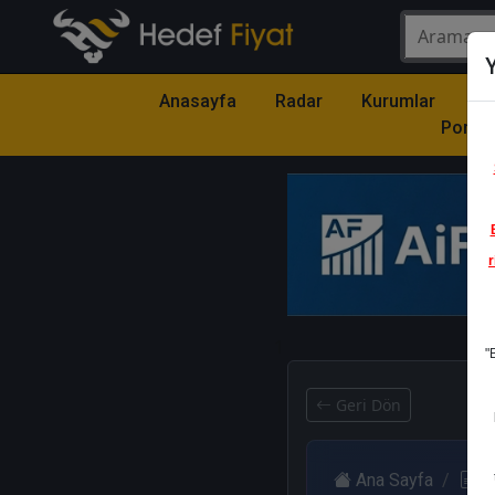
Y
Anasayfa
Radar
Kurumlar
Mo
Portfö
r
1
"
Geri Dön
Ana Sayfa
R