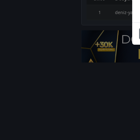
1
deniz-yatir
1