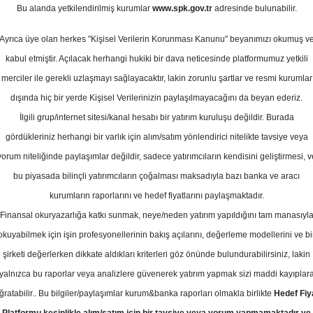
Bu alanda yetkilendirilmiş kurumlar
www.spk.gov.tr
adresinde bulunabilir.
inansal Sonuç Beklentileri
Ayrıca üye olan herkes "Kişisel Verilerin Korunması Kanunu" beyanımızı okumuş v
25 Nisan 2024
kabul etmiştir. Açılacak herhangi hukiki bir dava neticesinde platformumuz yetkili
merciler ile gerekli uzlaşmayı sağlayacaktır, lakin zorunlu şartlar ve resmi kurumlar
dışında hiç bir yerde Kişisel Verilerinizin paylaşılmayacağını da beyan ederiz.
İlgili grup/internet sitesi/kanal hesabı bir yatırım kuruluşu değildir. Burada
gördükleriniz herhangi bir varlık için alım/satım yönlendirici nitelikte tavsiye veya
yorum niteliğinde paylaşımlar değildir, sadece yatırımcıların kendisini geliştirmesi, v
bu piyasada bilinçli yatırımcıların çoğalması maksadıyla bazı banka ve aracı
kurumların raporlarını ve hedef fiyatlarını paylaşmaktadır.
Finansal okuryazarlığa katkı sunmak, neye/neden yatırım yapıldığını tam manasıyl
okuyabilmek için işin profesyonellerinin bakış açılarını, değerleme modellerini ve bi
şirketi değerlerken dikkate aldıkları kriterleri göz önünde bulundurabilirsiniz, lakin
yalnızca bu raporlar veya analizlere güvenerek yatırım yapmak sizi maddi kayıplar
ğratabilir.. Bu bilgiler/paylaşımlar kurum&banka raporları olmakla birlikte
Hedef Fiy