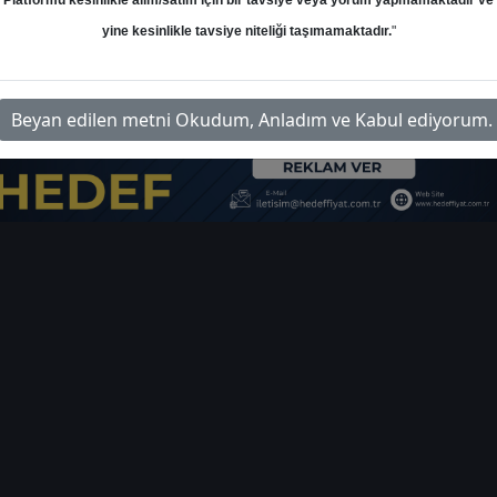
Platformu kesinlikle alım/satım için bir tavsiye veya yorum yapmamaktadır ve
yine kesinlikle tavsiye niteliği taşımamaktadır.
"
im-bilanco-beklentileri-2024
İlg
Beyan edilen metni Okudum, Anladım ve Kabul ediyorum.