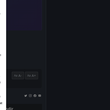
e
e
A-
A+
a
r
a
at
İndir