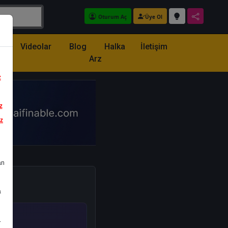
Oturum Aç
Üye Ol
z
Videolar
Blog
Halka
İletişim
Arz
z
z
iz
an
a
.