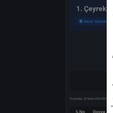
1. Çeyrek F
Deniz Yatırım
Perşembe, 25 Nisan 2024 00:00
u
S.No
Dosya Adı