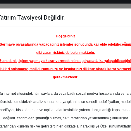
atırım Tavsiyesi Değildir.
del
Hisse
Öne
Raporlar
Partnerlerimi
y
Karşılaştır
Çıkanlar
Hoşgeldiniz
Sermaye piyasalarında yapacağınız işlemler sonucunda kar elde edebileceğini
gibi zarar riskiniz de bulunmaktadır.
Bu nedenle, işlem yapmaya karar vermeden önce, piyasada karşılaşabileceğini
iskleri anlamanız, mali durumunuzu ve kısıtlarınızı dikkate alarak karar vermen
gerekmektedir.
Bu internet sitesindeki tüm sayfalarda veya bağlı sosyal medya hesaplarında yer al
ücretsiz temel/teknik analiz sonucu ortaya çıkan hisse senedi hedef fiyatları, model
portföyler, hisse önerileri ve açıklamalar kesinlikle yatırım danışmanlığı kapsamınd
değildir. Yatırım danışmanlığı hizmeti, SPK tarafından yetkilendirilmiş kuruluşlar
aporlar
Deniz Yatırım
Rapor Detay
tarafından kişilerin risk ve getiri tercihleri dikkate alınarak kişiye Özel sunulmaktadır