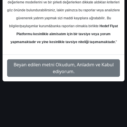
haberleri-460921
Dosyayı İndir
değerleme modellerini ve bir şirketi değerlerken dikkate aldıkları kriterleri
göz önünde bulundurabilirsiniz, lakin yalnızca bu raporlar veya analizlere
güvenerek yatırım yapmak sizi maddi kayıplara uğratabilir.. Bu
bilgiler/paylaşımlar kurum&banka raporları olmakla birlikte
Hedef Fiyat
Platformu kesinlikle alım/satım için bir tavsiye veya yorum
1
yapmamaktadır ve yine kesinlikle tavsiye niteliği taşımamaktadır.
"
Beyan edilen metni Okudum, Anladım ve Kabul
ediyorum.