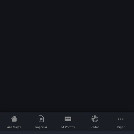
Ana Sayfa
Raporlar
M.Portföy
Radar
Diğer