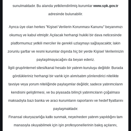
sunulmaktadır. Bu alanda yetkilendirilmiş kurumlar
www.spk.gov.tr
Vakıf Yatırım
12 Kasım 2024
adresinde bulunabilir.
Ayrıca üye olan herkes "Kişisel Verilerin Korunması Kanunu" beyanımızı
okumuş ve kabul etmiştir. Açılacak herhangi hukiki bir dava neticesinde
platformumuz yetkili merciler ile gerekli uzlaşmayı sağlayacaktır, lakin
zorunlu şartlar ve resmi kurumlar dışında hiç bir yerde Kişisel Verilerinizin
paylaşılmayacağını da beyan ederiz.
İlgili grup/internet sitesi/kanal hesabı bir yatırım kuruluşu değildir. Burada
A-
A+
gördükleriniz herhangi bir varlık için alım/satım yönlendirici nitelikte
tavsiye veya yorum niteliğinde paylaşımlar değildir, sadece yatırımcıların
kendisini geliştirmesi, ve bu piyasada bilinçli yatırımcıların çoğalması
Salı, 12 Kasım 2024 00:00
maksadıyla bazı banka ve aracı kurumların raporlarını ve hedef fiyatlarını
paylaşmaktadır.
S.No
Dosya Adı
İndir
Finansal okuryazarlığa katkı sunmak, neye/neden yatırım yapıldığını tam
vakif-yatirim-sirket-
İlgili
manasıyla okuyabilmek için işin profesyonellerinin bakış açılarını,
1