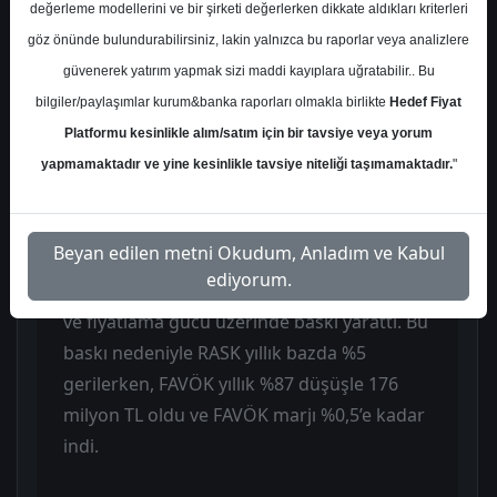
sonuçları operasyonel tarafta belirgin
değerleme modellerini ve bir şirketi değerlerken dikkate aldıkları kriterleri
zayıflamanın öne çıktığı, ancak beklentiden
göz önünde bulundurabilirsiniz, lakin yalnızca bu raporlar veya analizlere
anlamlı ölçüde sapma içermeyen bir çeyrek
güvenerek yatırım yapmak sizi maddi kayıplara uğratabilir.. Bu
olarak değerlendirildi ve genel görünüm
bilgiler/paylaşımlar kurum&banka raporları olmakla birlikte
Hedef Fiyat
nötr bulundu. Şirket 1Ç26’da 7,8 milyar TL
Platformu kesinlikle alım/satım için bir tavsiye veya yorum
net zarar açıkladı ve geçen yılın aynı
yapmamaktadır ve yine kesinlikle tavsiye niteliği taşımamaktadır.
"
dönemindeki 2,6 milyar TL net zarara göre
görünüm zayıfladı. Gelirler yıllık bazda %39
Beyan edilen metni Okudum, Anladım ve Kabul
artışla 32,8 milyar TL’ye yükseldi, ancak
ediyorum.
jeopolitik tansiyon rezervasyon davranışları
ve fiyatlama gücü üzerinde baskı yarattı. Bu
baskı nedeniyle RASK yıllık bazda %5
gerilerken, FAVÖK yıllık %87 düşüşle 176
milyon TL oldu ve FAVÖK marjı %0,5’e kadar
indi.