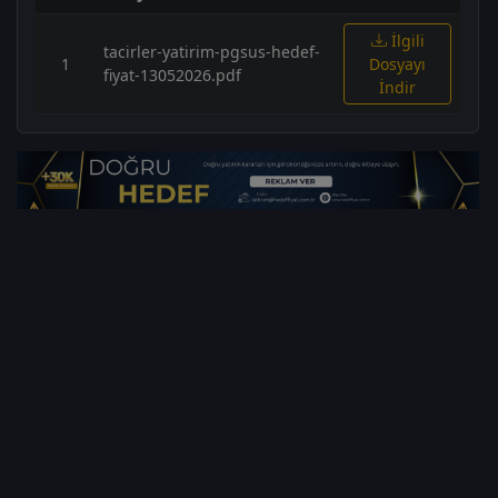
İlgili
tacirler-yatirim-pgsus-hedef-
1
Dosyayı
fiyat-13052026.pdf
İndir
1