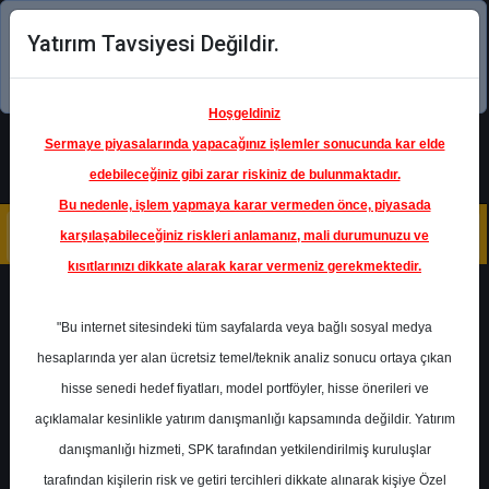
Yatırım Tavsiyesi Değildir.
Şimdi uygulamayı indirin!
Hoşgeldiniz
Sermaye piyasalarında yapacağınız işlemler sonucunda kar elde
edebileceğiniz gibi zarar riskiniz de bulunmaktadır.
Bu nedenle, işlem yapmaya karar vermeden önce, piyasada
karşılaşabileceğiniz riskleri anlamanız, mali durumunuzu ve
kısıtlarınızı dikkate alarak karar vermeniz gerekmektedir.
Geri Dön
"Bu internet sitesindeki tüm sayfalarda veya bağlı sosyal medya
hesaplarında yer alan ücretsiz temel/teknik analiz sonucu ortaya çıkan
Ana Sayfa
Raporlar
hisse senedi hedef fiyatları, model portföyler, hisse önerileri ve
Tacirler Yatırım
Rapor Detay
açıklamalar kesinlikle yatırım danışmanlığı kapsamında değildir. Yatırım
danışmanlığı hizmeti, SPK tarafından yetkilendirilmiş kuruluşlar
PGSUS - Hedef Fiyat
tarafından kişilerin risk ve getiri tercihleri dikkate alınarak kişiye Özel