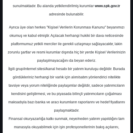
sunulmaktadır. Bu alanda yetkilendirilmiş kurumlar
www.spk.gov.tr
Tacirler Yatırım
13 Mayıs 2026
adresinde bulunabilir.
Ayrıca üye olan herkes "Kişisel Verilerin Korunması Kanunu" beyanımızı
okumuş ve kabul etmiştir. Açılacak herhangi hukiki bir dava neticesinde
platformumuz yetkili merciler ile gerekli uzlaşmayı sağlayacaktır, lakin
zorunlu şartlar ve resmi kurumlar dışında hiç bir yerde Kişisel Verilerinizin
paylaşılmayacağını da beyan ederiz.
İlgili grup/internet sitesi/kanal hesabı bir yatırım kuruluşu değildir. Burada
A-
A+
gördükleriniz herhangi bir varlık için alım/satım yönlendirici nitelikte
Tacirler Yatırım, PGSUS - Pegasus Hava
tavsiye veya yorum niteliğinde paylaşımlar değildir, sadece yatırımcıların
Taşımacılığı için hedef fiyatını 300 TL'den
kendisini geliştirmesi, ve bu piyasada bilinçli yatırımcıların çoğalması
252 TL'ye revize etti, tavsiyesini AL olarak
maksadıyla bazı banka ve aracı kurumların raporlarını ve hedef fiyatlarını
korudu.
paylaşmaktadır.
Finansal okuryazarlığa katkı sunmak, neye/neden yatırım yapıldığını tam
Raporda Pegasus’un 1Ç26 finansal
manasıyla okuyabilmek için işin profesyonellerinin bakış açılarını,