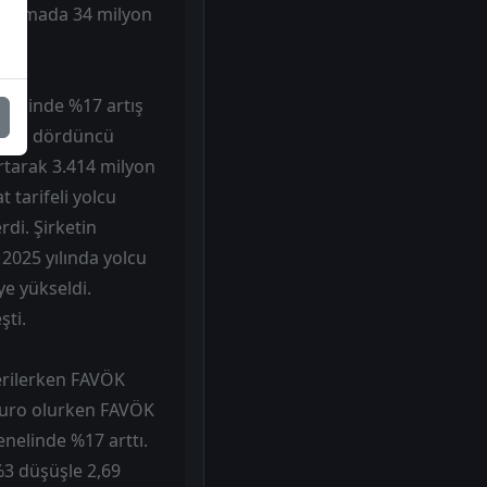
f sapmada 34 milyon
enelinde %17 artış
irleri dördüncü
artarak 3.414 milyon
t tarifeli yolcu
rdi. Şirketin
 2025 yılında yolcu
ye yükseldi.
şti.
erilerken FAVÖK
 euro olurken FAVÖK
enelinde %17 arttı.
%3 düşüşle 2,69