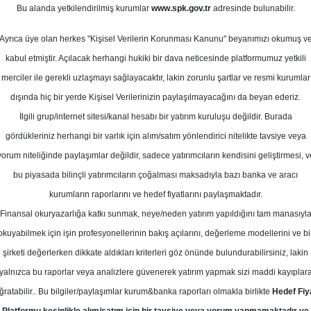
Bu alanda yetkilendirilmiş kurumlar
www.spk.gov.tr
adresinde bulunabilir.
def Fiyat
Ayrıca üye olan herkes "Kişisel Verilerin Korunması Kanunu" beyanımızı okumuş v
05 Mart 2026
kabul etmiştir. Açılacak herhangi hukiki bir dava neticesinde platformumuz yetkili
merciler ile gerekli uzlaşmayı sağlayacaktır, lakin zorunlu şartlar ve resmi kurumlar
dışında hiç bir yerde Kişisel Verilerinizin paylaşılmayacağını da beyan ederiz.
İlgili grup/internet sitesi/kanal hesabı bir yatırım kuruluşu değildir. Burada
gördükleriniz herhangi bir varlık için alım/satım yönlendirici nitelikte tavsiye veya
yorum niteliğinde paylaşımlar değildir, sadece yatırımcıların kendisini geliştirmesi, v
bu piyasada bilinçli yatırımcıların çoğalması maksadıyla bazı banka ve aracı
kurumların raporlarını ve hedef fiyatlarını paylaşmaktadır.
Finansal okuryazarlığa katkı sunmak, neye/neden yatırım yapıldığını tam manasıyl
okuyabilmek için işin profesyonellerinin bakış açılarını, değerleme modellerini ve bi
S için hedef fiyatını 305.5 TL olarak korudu, tavsiyesin
şirketi değerlerken dikkate aldıkları kriterleri göz önünde bulundurabilirsiniz, lakin
yalnızca bu raporlar veya analizlere güvenerek yatırım yapmak sizi maddi kayıplar
 dördüncü çeyreğinde 814 milyon euro gelir, 148 milyon eur
ğratabilir.. Bu bilgiler/paylaşımlar kurum&banka raporları olmakla birlikte
Hedef Fiy
 açıkladı. Gelir ve operasyonel göstergeler beklentilerle u