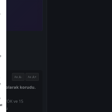
e
e
A-
A+
a
r
i AL olarak korudu.
a
o FAVÖK ve 15
at
yumlu