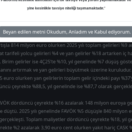
Platformu kesinlikle alım/satım için bir tavsiye veya yorum yapmamaktadır ve
kâr piyasa beklentisinin üzerinde geldi. Net kârdaki poziti
yine kesinlikle tavsiye niteliği taşımamaktadır.
"
ergi geliri etkili oldu.
a toplam kapasite (AKK) dördüncü çeyrekte %20, 2025 yılı g
Beyan edilen metni Okudum, Anladım ve Kabul ediyorum.
ısı dördüncü çeyrekte %19, yıl genelinde %15 arttı. Satış gel
rtışla 814 milyon euro olurken 2025 yılı toplam gelirleri %9 
t tarifeli yolcu gelirleri %4 ve yan gelirler %18 artarken iç ha
i. Birim gelirler ise 4Ç25’te %10, yıl genelinde %7 düşüş göste
oranını artırmak ve yan gelirleri büyütmek üzerine kuruludur.
5 euro olurken yan gelirlerin toplam gelir içindeki payı %37’
ncü çeyrekte %88,5, yıl genelinde ise %87,7 olarak gerçekle
 FAVÖK dördüncü çeyrekte %16 azalarak 148 milyon euroya g
ne düştü. 2025 yılı genelinde FAVÖK %5 düşüşle 840 milyon
gerçekleşti. Toplam maliyetler dördüncü çeyrekte %18, yıl g
ekte %2 azalarak 3,90 euro cent olurken yakıt hariç CASK 