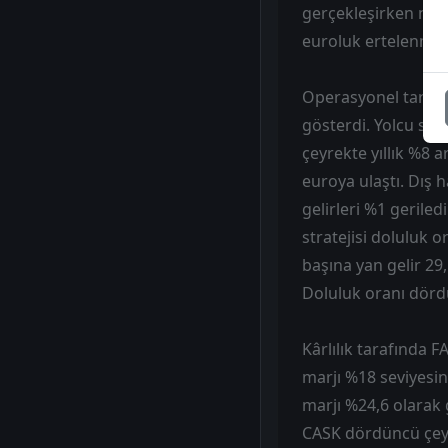
gerçekleşirken net 
euroluk ertelenmiş v
Operasyonel taraft
gösterdi. Yolcu say
çeyrekte yıllık %8 a
euroya ulaştı. Dış ha
gelirleri %1 geriled
stratejisi doluluk 
başına yan gelir 29,
Doluluk oranı dördü
Kârlılık tarafında
marjı %18 seviyesi
marjı %24,6 olarak 
CASK dördüncü çeyr