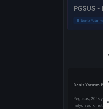
PGSUS - He
Deniz Yatırım
Deniz Yatırım PGSU
Pegasus, 2025 yılı
u
milyon euro net kâr