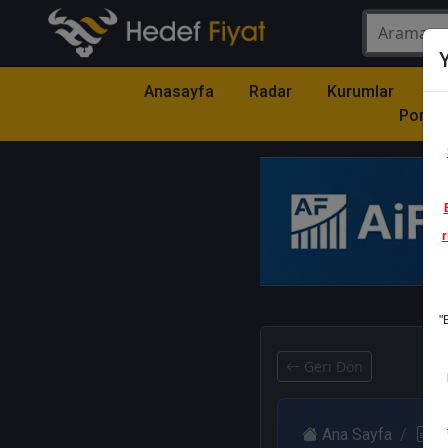
Y
Anasayfa
Radar
Kurumlar
Mo
Portfö
r
1
"
Geri Dön
Ana Sayfa
R