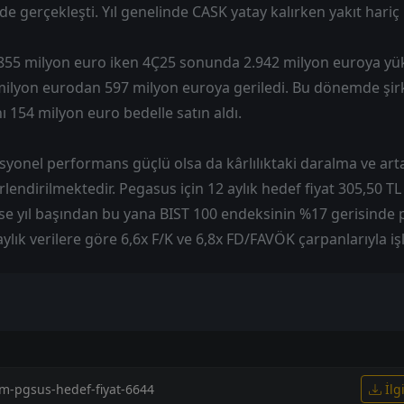
de gerçekleşti. Yıl genelinde CASK yatay kalırken yakıt hariç
.855 milyon euro iken 4Ç25 sonunda 2.942 milyon euroya yük
milyon eurodan 597 milyon euroya geriledi. Bu dönemde şi
154 milyon euro bedelle satın aldı.
syonel performans güçlü olsa da kârlılıktaki daralma ve art
endirilmektedir. Pegasus için 12 aylık hedef fiyat 305,50 TL 
se yıl başından bu yana BIST 100 endeksinin %17 gerisinde
ylık verilere göre 6,6x F/K ve 6,8x FD/FAVÖK çarpanlarıyla i
ı
im-pgsus-hedef-fiyat-6644
İlg