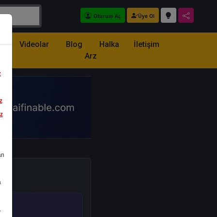
Oturum Aç
Üye Ol
z
Videolar
Blog
Halka
İletişim
Arz
z
z
iz
an
a
.