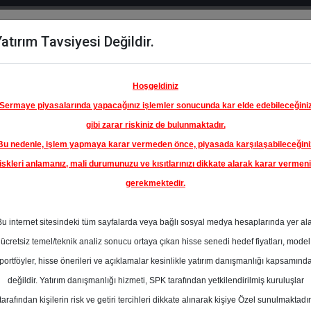
atırım Tavsiyesi Değildir.
del
Hisse
Öne
Raporlar
Partnerlerimi
y
Karşılaştır
Çıkanlar
Hoşgeldiniz
Sermaye piyasalarında yapacağınız işlemler sonucunda kar elde edebileceğini
gibi zarar riskiniz de bulunmaktadır.
Bu nedenle, işlem yapmaya karar vermeden önce, piyasada karşılaşabileceğini
iskleri anlamanız, mali durumunuzu ve kısıtlarınızı dikkate alarak karar vermen
gerekmektedir.
Bu internet sitesindeki tüm sayfalarda veya bağlı sosyal medya hesaplarında yer al
ücretsiz temel/teknik analiz sonucu ortaya çıkan hisse senedi hedef fiyatları, model
portföyler, hisse önerileri ve açıklamalar kesinlikle yatırım danışmanlığı kapsamınd
değildir. Yatırım danışmanlığı hizmeti, SPK tarafından yetkilendirilmiş kuruluşlar
aporlar
Deniz Yatırım
Rapor Detay
tarafından kişilerin risk ve getiri tercihleri dikkate alınarak kişiye Özel sunulmaktadır