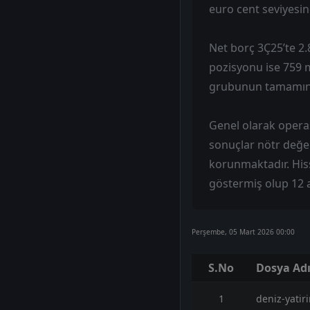
euro cent seviyesin
Net borç 3Ç25’te 2
pozisyonu ise 759 
grubunun tamamını 
Genel olarak opera
sonuçlar nötr değerl
korunmaktadır. His
göstermiş olup 12 a
Perşembe, 05 Mart 2026 00:00
S.No
Dosya Ad
1
deniz-yatir