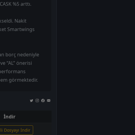
 CASK %5 arttı.
seldi. Nakit
rket Smartwings
an borç nedeniyle
ve “AL” önerisi
 performans
şlem görmektedir.
İndir
ili Dosyayı İndir