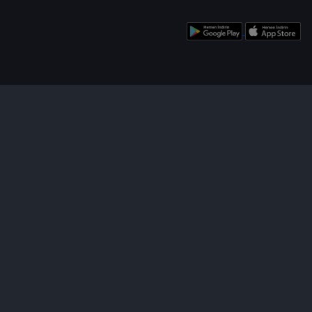
enü
Bizi Takip Edin!