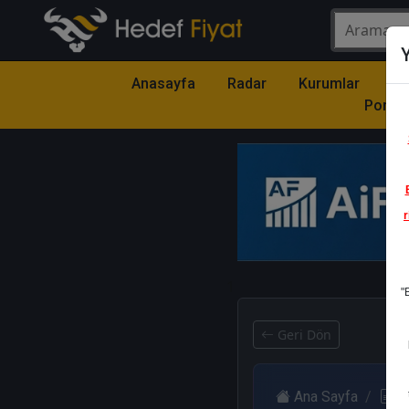
Y
Anasayfa
Radar
Kurumlar
Mo
Portfö
r
1
"
Geri Dön
Ana Sayfa
R