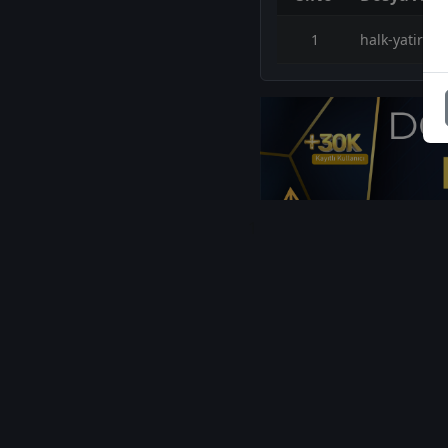
1
halk-yatirim-
1