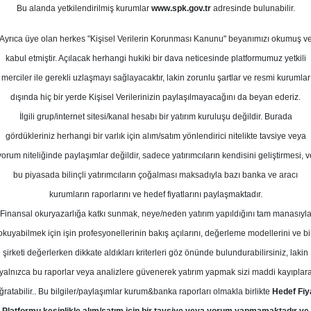
Bu alanda yetkilendirilmiş kurumlar
www.spk.gov.tr
adresinde bulunabilir.
 Grafikler Raporu
Ayrıca üye olan herkes "Kişisel Verilerin Korunması Kanunu" beyanımızı okumuş v
20 Aralık 2024
kabul etmiştir. Açılacak herhangi hukiki bir dava neticesinde platformumuz yetkili
merciler ile gerekli uzlaşmayı sağlayacaktır, lakin zorunlu şartlar ve resmi kurumlar
dışında hiç bir yerde Kişisel Verilerinizin paylaşılmayacağını da beyan ederiz.
İlgili grup/internet sitesi/kanal hesabı bir yatırım kuruluşu değildir. Burada
gördükleriniz herhangi bir varlık için alım/satım yönlendirici nitelikte tavsiye veya
yorum niteliğinde paylaşımlar değildir, sadece yatırımcıların kendisini geliştirmesi, v
bu piyasada bilinçli yatırımcıların çoğalması maksadıyla bazı banka ve aracı
kurumların raporlarını ve hedef fiyatlarını paylaşmaktadır.
Finansal okuryazarlığa katkı sunmak, neye/neden yatırım yapıldığını tam manasıyl
okuyabilmek için işin profesyonellerinin bakış açılarını, değerleme modellerini ve bi
şirketi değerlerken dikkate aldıkları kriterleri göz önünde bulundurabilirsiniz, lakin
yalnızca bu raporlar veya analizlere güvenerek yatırım yapmak sizi maddi kayıplar
ğratabilir.. Bu bilgiler/paylaşımlar kurum&banka raporları olmakla birlikte
Hedef Fiy