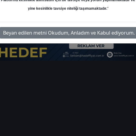
Platformu kesinlikle alım/satım için bir tavsiye veya yorum yapmamaktadır ve
yine kesinlikle tavsiye niteliği taşımamaktadır.
"
bist-akilli-grafikler-raporu-498336
İ
Beyan edilen metni Okudum, Anladım ve Kabul ediyorum.