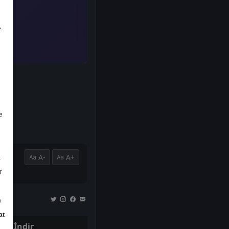
e
e
A-
A+
a
r
a
at
İndir