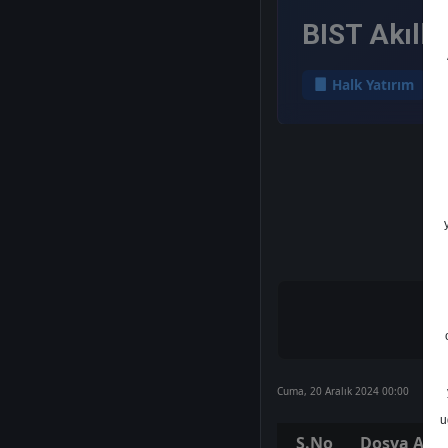
BIST Akıllı
Halk Yatırım
Cuma, 20 Aralık 2024 00:00
u
S.No
Dosya Adı