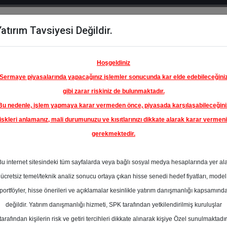
atırım Tavsiyesi Değildir.
del
Hisse
Öne
Raporlar
Partnerlerimi
y
Karşılaştır
Çıkanlar
Hoşgeldiniz
Sermaye piyasalarında yapacağınız işlemler sonucunda kar elde edebileceğini
gibi zarar riskiniz de bulunmaktadır.
Bu nedenle, işlem yapmaya karar vermeden önce, piyasada karşılaşabileceğini
iskleri anlamanız, mali durumunuzu ve kısıtlarınızı dikkate alarak karar vermen
gerekmektedir.
Bu internet sitesindeki tüm sayfalarda veya bağlı sosyal medya hesaplarında yer al
ücretsiz temel/teknik analiz sonucu ortaya çıkan hisse senedi hedef fiyatları, model
portföyler, hisse önerileri ve açıklamalar kesinlikle yatırım danışmanlığı kapsamınd
değildir. Yatırım danışmanlığı hizmeti, SPK tarafından yetkilendirilmiş kuruluşlar
aporlar
Halk Yatırım
Rapor Detay
tarafından kişilerin risk ve getiri tercihleri dikkate alınarak kişiye Özel sunulmaktadır