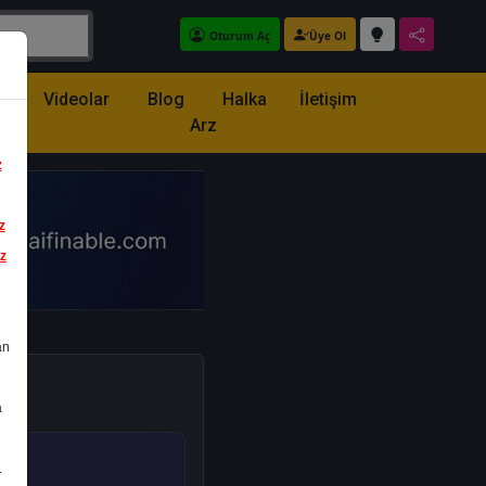
Oturum Aç
Üye Ol
z
Videolar
Blog
Halka
İletişim
Arz
z
z
iz
an
a
.