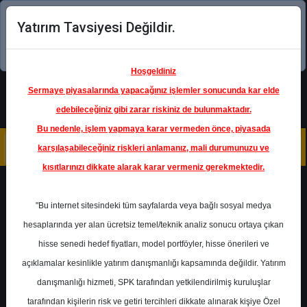
Yatırım Tavsiyesi Değildir.
Şimdi uygulamayı indirin!
Hoşgeldiniz
Sermaye piyasalarında yapacağınız işlemler sonucunda kar elde
edebileceğiniz gibi zarar riskiniz de bulunmaktadır.
Bu nedenle, işlem yapmaya karar vermeden önce, piyasada
karşılaşabileceğiniz riskleri anlamanız, mali durumunuzu ve
kısıtlarınızı dikkate alarak karar vermeniz gerekmektedir.
Geri Dön
"Bu internet sitesindeki tüm sayfalarda veya bağlı sosyal medya
hesaplarında yer alan ücretsiz temel/teknik analiz sonucu ortaya çıkan
Ana Sayfa
Raporlar
Deniz Yatırım
hisse senedi hedef fiyatları, model portföyler, hisse önerileri ve
Rapor Detay
açıklamalar kesinlikle yatırım danışmanlığı kapsamında değildir. Yatırım
danışmanlığı hizmeti, SPK tarafından yetkilendirilmiş kuruluşlar
PGSUS - Trafik Sonuçları
tarafından kişilerin risk ve getiri tercihleri dikkate alınarak kişiye Özel