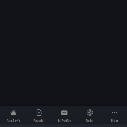
Ana Sayfa
Raporlar
M.Portföy
Radar
Diğer