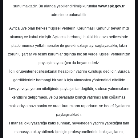
sunulmaktadır. Bu alanda yetkilendirilmiş kurumlar
www.spk.gov.tr
Deniz Yatırım
16 Ocak 2026
adresinde bulunabilir.
Ayrıca üye olan herkes "Kişisel Verilerin Korunması Kanunu" beyanımızı
okumuş ve kabul etmiştir. Açılacak herhangi hukiki bir dava neticesinde
platformumuz yetkili merciler ile gerekli uzlaşmayı sağlayacaktır, lakin
zorunlu şartlar ve resmi kurumlar dışında hiç bir yerde Kişisel Verilerinizin
paylaşılmayacağını da beyan ederiz.
İlgili grup/internet sitesi/kanal hesabı bir yatırım kuruluşu değildir. Burada
A-
A+
gördükleriniz herhangi bir varlık için alım/satım yönlendirici nitelikte
Pegasus Aralık 2025 Trafik Sonuçları
tavsiye veya yorum niteliğinde paylaşımlar değildir, sadece yatırımcıların
kendisini geliştirmesi, ve bu piyasada bilinçli yatırımcıların çoğalması
maksadıyla bazı banka ve aracı kurumların raporlarını ve hedef fiyatlarını
Cuma, 16 Ocak 2026 00:00
paylaşmaktadır.
Finansal okuryazarlığa katkı sunmak, neye/neden yatırım yapıldığını tam
S.No
Dosya Adı
İndir
manasıyla okuyabilmek için işin profesyonellerinin bakış açılarını,