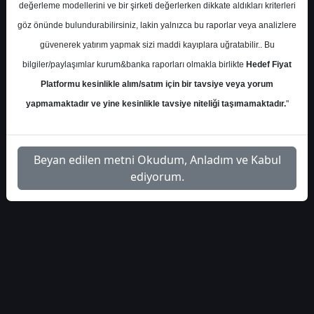
İlgili
değerleme modellerini ve bir şirketi değerlerken dikkate aldıkları kriterleri
deniz-yatirim-pgsus-trafik-
1
Dosyayı
göz önünde bulundurabilirsiniz, lakin yalnızca bu raporlar veya analizlere
sonuclari-aralik-2025
İndir
güvenerek yatırım yapmak sizi maddi kayıplara uğratabilir.. Bu
bilgiler/paylaşımlar kurum&banka raporları olmakla birlikte
Hedef Fiyat
Platformu kesinlikle alım/satım için bir tavsiye veya yorum
yapmamaktadır ve yine kesinlikle tavsiye niteliği taşımamaktadır.
"
1
Beyan edilen metni Okudum, Anladım ve Kabul
ediyorum.