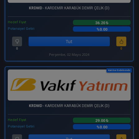
KRDMD
- KARDEMİR KARABÜK DEMİR ÇELİK (D)
Hedef Fiyat
36.20 ₺
Potansiyel Getiri
%0.00
Tut
0
0
Perşembe, 02 Mayıs 2024
Katılım Endeksinde
KRDMD
- KARDEMİR KARABÜK DEMİR ÇELİK (D)
Hedef Fiyat
29.00 ₺
Potansiyel Getiri
%0.00