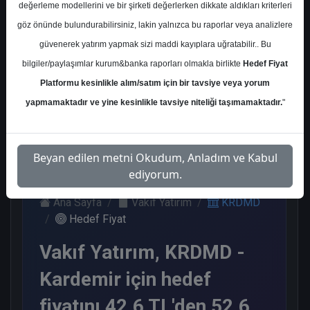
değerleme modellerini ve bir şirketi değerlerken dikkate aldıkları kriterleri
Kurum Sayısı
göz önünde bulundurabilirsiniz, lakin yalnızca bu raporlar veya analizlere
12
güvenerek yatırım yapmak sizi maddi kayıplara uğratabilir.. Bu
Al
Tut
End.
Nötr
bilgiler/paylaşımlar kurum&banka raporları olmakla birlikte
Hedef Fiyat
Paralel
Platformu kesinlikle alım/satım için bir tavsiye veya yorum
Get.
4
4
1
3
yapmamaktadır ve yine kesinlikle tavsiye niteliği taşımamaktadır.
"
Pazartesi, 11 Mayıs 2026
Beyan edilen metni Okudum, Anladım ve Kabul
ediyorum.
Ana Sayfa
Vakıf Yatırım
KRDMD
Hedef Fiyat
Vakıf Yatırım, KRDMD -
Kardemir için hedef
fiyatını 42.6 TL'den 52.6