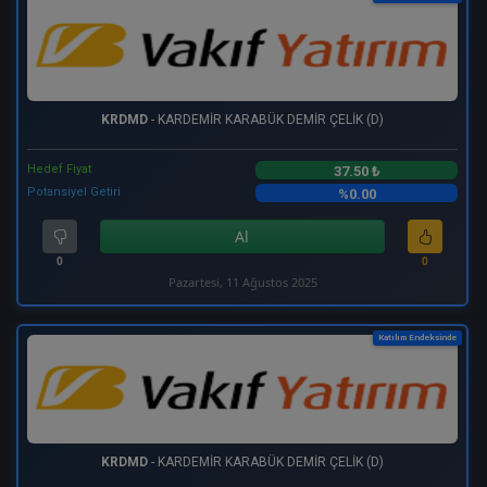
KRDMD
- KARDEMİR KARABÜK DEMİR ÇELİK (D)
Hedef Fiyat
37.50 ₺
Potansiyel Getiri
%0.00
Al
0
0
Pazartesi, 11 Ağustos 2025
Katılım Endeksinde
KRDMD
- KARDEMİR KARABÜK DEMİR ÇELİK (D)