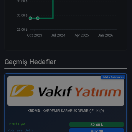
35.00 ₺
30.00 ₺
25.00 ₺
Oct 2023
Jul 2024
Apr 2025
Jan 2026
Geçmiş Hedefler
Katılım Endeksinde
KRDMD
- KARDEMİR KARABÜK DEMİR ÇELİK (D)
Hedef Fiyat
52.60 ₺
Potansiyel Getiri
%32.90