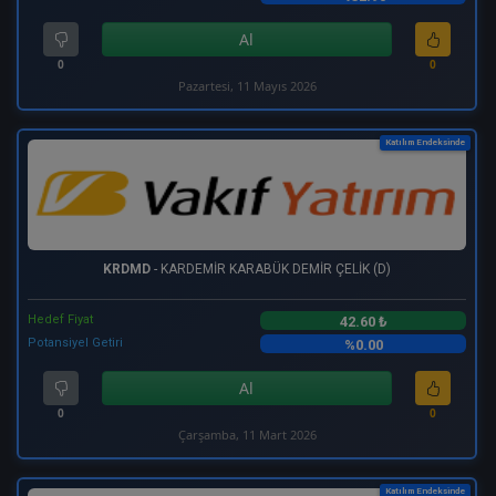
Al
0
0
Pazartesi, 11 Mayıs 2026
Katılım Endeksinde
KRDMD
- KARDEMİR KARABÜK DEMİR ÇELİK (D)
Hedef Fiyat
42.60 ₺
Potansiyel Getiri
%0.00
Al
0
0
Çarşamba, 11 Mart 2026
Katılım Endeksinde