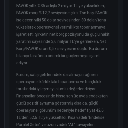
FAVÖK yıllık %35 artışla 2 milyar TL’ye yükselirken,
FAVÖK marjı %12,7 seviyesine çıktı. Ton başı FAVÖK
ise geçen yılki 50 dolar seviyesinden 80 dolar/tona
yükselerek operasyonel verimlilikte toparlanmaya
işaret etti. Şirketin net borç pozisyonu da güçlü nakit
yaratımı sayesinde 3,6 milyar TL’ye gerilerken, Net
Borç/FAVÖK oranı 0,5x seviyesine düştü. Bu durum
bilanço tarafında önemli bir güçlenmeye işaret
ediyor.
Kurum, satış gelirlerindeki daralmaya rağmen
operasyonel kârlılıktaki toparlanma ve borçluluk
tarafındaki iyileşmeyi olumlu değerlendiriyor.
Finansallar öncesinde hisse son üç ayda endeksten
güçlü pozitif ayrışma göstermiş olsa da, güçlü
operasyonel görünüm nedeniyle hedef fiyat 42,6
TL’den 52,6 TL’ye yükseltildi. Kısa vadeli “Endekse
Paralel Getiri” ve uzun vadeli “AL” tavsiyeleri