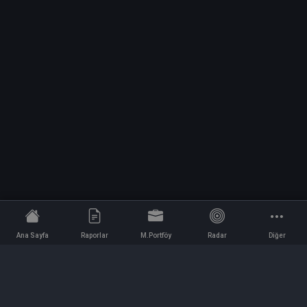
Ana Sayfa
Raporlar
M.Portföy
Radar
Diğer