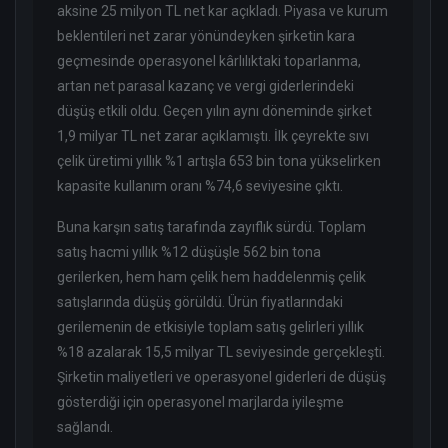
aksine 25 milyon TL net kar açıkladı. Piyasa ve kurum
beklentileri net zarar yönündeyken şirketin kara
geçmesinde operasyonel kârlılıktaki toparlanma,
artan net parasal kazanç ve vergi giderlerindeki
düşüş etkili oldu. Geçen yılın aynı döneminde şirket
1,9 milyar TL net zarar açıklamıştı. İlk çeyrekte sıvı
çelik üretimi yıllık %1 artışla 653 bin tona yükselirken
kapasite kullanım oranı %74,6 seviyesine çıktı.
Buna karşın satış tarafında zayıflık sürdü. Toplam
satış hacmi yıllık %12 düşüşle 562 bin tona
gerilerken, hem ham çelik hem haddelenmiş çelik
satışlarında düşüş görüldü. Ürün fiyatlarındaki
gerilemenin de etkisiyle toplam satış gelirleri yıllık
%18 azalarak 15,5 milyar TL seviyesinde gerçekleşti.
Şirketin maliyetleri ve operasyonel giderleri de düşüş
gösterdiği için operasyonel marjlarda iyileşme
sağlandı.