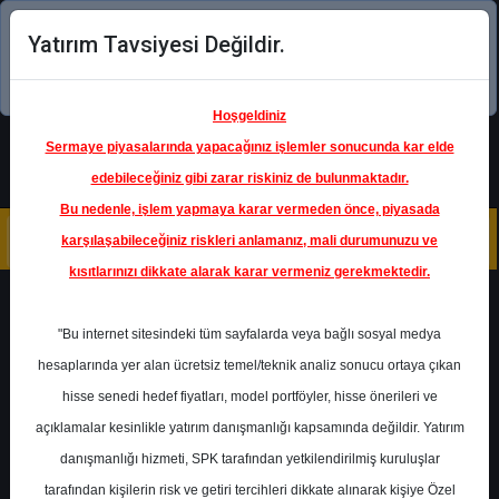
Yatırım Tavsiyesi Değildir.
Şimdi uygulamayı indirin!
Hoşgeldiniz
Sermaye piyasalarında yapacağınız işlemler sonucunda kar elde
edebileceğiniz gibi zarar riskiniz de bulunmaktadır.
Bu nedenle, işlem yapmaya karar vermeden önce, piyasada
karşılaşabileceğiniz riskleri anlamanız, mali durumunuzu ve
kısıtlarınızı dikkate alarak karar vermeniz gerekmektedir.
Geri Dön
"Bu internet sitesindeki tüm sayfalarda veya bağlı sosyal medya
Katılım Endeksinde
hesaplarında yer alan ücretsiz temel/teknik analiz sonucu ortaya çıkan
hisse senedi hedef fiyatları, model portföyler, hisse önerileri ve
açıklamalar kesinlikle yatırım danışmanlığı kapsamında değildir. Yatırım
KRDMD
- KARDEMİR KARABÜK
DEMİR ÇELİK (D)
danışmanlığı hizmeti, SPK tarafından yetkilendirilmiş kuruluşlar
Hedef Fiyat
52.60 ₺
tarafından kişilerin risk ve getiri tercihleri dikkate alınarak kişiye Özel