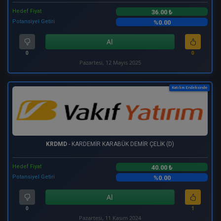
Hedef Fiyat
36.00 ₺
Potansiyel Getiri
%0.00
Al
0
0
Pazartesi, 12 Mayıs 2025
Katılım Endeksinde
KRDMD
- KARDEMİR KARABÜK DEMİR ÇELİK (D)
Hedef Fiyat
40.00 ₺
Potansiyel Getiri
%0.00
Al
0
1
Pazartesi, 11 Kasım 2024