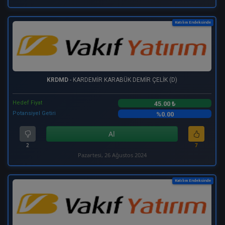
Katılım Endeksinde
KRDMD
- KARDEMİR KARABÜK DEMİR ÇELİK (D)
Hedef Fiyat
45.00 ₺
Potansiyel Getiri
%0.00
Al
2
7
Pazartesi, 26 Ağustos 2024
Katılım Endeksinde