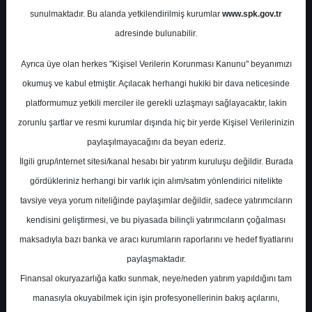
Potansiyel
%32.90
sunulmaktadır. Bu alanda yetkilendirilmiş kurumlar
www.spk.gov.tr
Getiri
adresinde bulunabilir.
Al
0
0
Ayrıca üye olan herkes "Kişisel Verilerin Korunması Kanunu" beyanımızı
Pazartesi, 11 Mayıs 2026
okumuş ve kabul etmiştir. Açılacak herhangi hukiki bir dava neticesinde
platformumuz yetkili merciler ile gerekli uzlaşmayı sağlayacaktır, lakin
zorunlu şartlar ve resmi kurumlar dışında hiç bir yerde Kişisel Verilerinizin
paylaşılmayacağını da beyan ederiz.
İlgili grup/internet sitesi/kanal hesabı bir yatırım kuruluşu değildir. Burada
gördükleriniz herhangi bir varlık için alım/satım yönlendirici nitelikte
tavsiye veya yorum niteliğinde paylaşımlar değildir, sadece yatırımcıların
En Yüksek Tahmin
59,95 ₺
kendisini geliştirmesi, ve bu piyasada bilinçli yatırımcıların çoğalması
Ortalama Fiyat Tahmini
49,54 ₺
maksadıyla bazı banka ve aracı kurumların raporlarını ve hedef fiyatlarını
En Düşük Tahmin
43,00 ₺
paylaşmaktadır.
Ortalama Getiri Potansiyeli
%25.17
Finansal okuryazarlığa katkı sunmak, neye/neden yatırım yapıldığını tam
manasıyla okuyabilmek için işin profesyonellerinin bakış açılarını,