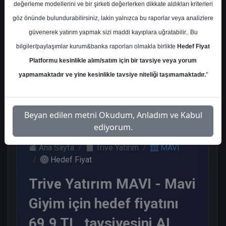
değerleme modellerini ve bir şirketi değerlerken dikkate aldıkları kriterleri
Kurum Sayısı
göz önünde bulundurabilirsiniz, lakin yalnızca bu raporlar veya analizlere
15
güvenerek yatırım yapmak sizi maddi kayıplara uğratabilir.. Bu
Al
Tut
End.
Endeks
Tavsiye
bilgiler/paylaşımlar kurum&banka raporları olmakla birlikte
Hedef Fiyat
Paralel
Üstü
Yok
Platformu kesinlikle alım/satım için bir tavsiye veya yorum
Get.
Get.
9
1
1
2
2
yapmamaktadır ve yine kesinlikle tavsiye niteliği taşımamaktadır.
"
Çarşamba, 10 Haziran 2026
Beyan edilen metni Okudum, Anladım ve Kabul
ediyorum.
Ana Sayfa
Trive Yatırım
MAVI
Hedef Fiyat
Trive Yatırım MAVI - Mavi
Giyim için hedef fiyatını
69.9 TL, tavsiyesini AL