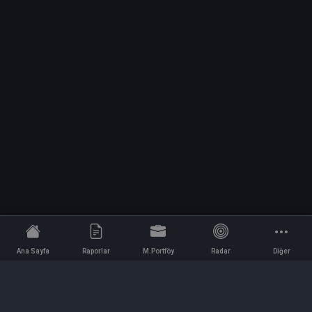
Ana Sayfa
Raporlar
M.Portföy
Radar
Diğer