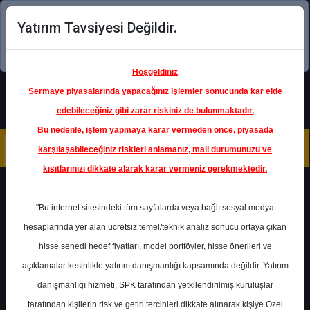
Yatırım Tavsiyesi Değildir.
Şimdi uygulamayı indirin!
Hoşgeldiniz
Sermaye piyasalarında yapacağınız işlemler sonucunda kar elde
edebileceğiniz gibi zarar riskiniz de bulunmaktadır.
Bu nedenle, işlem yapmaya karar vermeden önce, piyasada
karşılaşabileceğiniz riskleri anlamanız, mali durumunuzu ve
kısıtlarınızı dikkate alarak karar vermeniz gerekmektedir.
Geri Dön
"Bu internet sitesindeki tüm sayfalarda veya bağlı sosyal medya
Katılım Endeksinde
hesaplarında yer alan ücretsiz temel/teknik analiz sonucu ortaya çıkan
hisse senedi hedef fiyatları, model portföyler, hisse önerileri ve
açıklamalar kesinlikle yatırım danışmanlığı kapsamında değildir. Yatırım
MAVI
- MAVİ GİYİM SANAYİ VE
TİCARET A.Ş.
danışmanlığı hizmeti, SPK tarafından yetkilendirilmiş kuruluşlar
Hedef Fiyat
69.90 ₺
tarafından kişilerin risk ve getiri tercihleri dikkate alınarak kişiye Özel