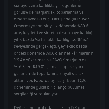
sunuyor; zira kârlılıkta yıllık gerileme
görülse de marjlardaki toparlanma ve
özsermayedeki güçlü artış öne çıkarılıyor.
Özsermaye son bir yıllık dönemde %50.6
artış kaydetti ve şirketin özsermaye karlılığı
yıllık bazda %31.3, aktif karlılığı ise %15.7
seviyesinde gerçekleşti. Çeyreklik bazda
önceki dönemde %0.6 olan net kâr marjının
%5.4’e yükselmesi ve FAVÖK marjının da
%16.5’ten %19.0’a çıkması, operasyonel
görünümde toparlanma sinyali olarak
aktarılıyor. Raporda ayrıca şirketin 1Ç26
döneminde güçlü bir bilanço büyümesi
sergilediği vurgulanıyor.
Değerleme tarafında hisse için F/K oranı