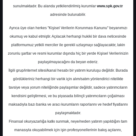
Potansiyel
%79.51
sunulmaktadır. Bu alanda yetkilendirilmiş kurumlar
www.spk.gov.tr
Getiri
adresinde bulunabilir.
Al
0
0
Ayrıca üye olan herkes "Kişisel Verilerin Korunması Kanunu" beyanımızı
Çarşamba, 10 Haziran 2026
okumuş ve kabul etmiştir. Açılacak herhangi hukiki bir dava neticesinde
platformumuz yetkili merciler ile gerekli uzlaşmayı sağlayacaktır, lakin
zorunlu şartlar ve resmi kurumlar dışında hiç bir yerde Kişisel Verilerinizin
paylaşılmayacağını da beyan ederiz.
İlgili grup/internet sitesi/kanal hesabı bir yatırım kuruluşu değildir. Burada
gördükleriniz herhangi bir varlık için alım/satım yönlendirici nitelikte
tavsiye veya yorum niteliğinde paylaşımlar değildir, sadece yatırımcıların
En Yüksek Tahmin
69,90 ₺
kendisini geliştirmesi, ve bu piyasada bilinçli yatırımcıların çoğalması
Ortalama Fiyat Tahmini
62,61 ₺
maksadıyla bazı banka ve aracı kurumların raporlarını ve hedef fiyatlarını
En Düşük Tahmin
53,50 ₺
paylaşmaktadır.
Ortalama Getiri Potansiyeli
%60.79
Finansal okuryazarlığa katkı sunmak, neye/neden yatırım yapıldığını tam
manasıyla okuyabilmek için işin profesyonellerinin bakış açılarını,