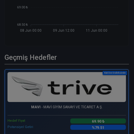
69.00 ₺
68.50 ₺
08 Jun 00:00
09 Jun 12:00
11 Jun 00:00
Geçmiş Hedefler
Katılım Endeksinde
MAVI
- MAVİ GİYİM SANAYİ VE TİCARET A.Ş.
Hedef Fiyat
69.90 ₺
Potansiyel Getiri
%79.51