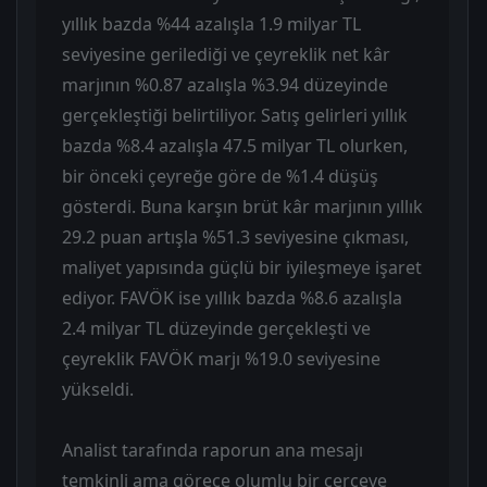
yıllık bazda %44 azalışla 1.9 milyar TL
seviyesine gerilediği ve çeyreklik net kâr
marjının %0.87 azalışla %3.94 düzeyinde
gerçekleştiği belirtiliyor. Satış gelirleri yıllık
bazda %8.4 azalışla 47.5 milyar TL olurken,
bir önceki çeyreğe göre de %1.4 düşüş
gösterdi. Buna karşın brüt kâr marjının yıllık
29.2 puan artışla %51.3 seviyesine çıkması,
maliyet yapısında güçlü bir iyileşmeye işaret
ediyor. FAVÖK ise yıllık bazda %8.6 azalışla
2.4 milyar TL düzeyinde gerçekleşti ve
çeyreklik FAVÖK marjı %19.0 seviyesine
yükseldi.
Analist tarafında raporun ana mesajı
temkinli ama görece olumlu bir çerçeve