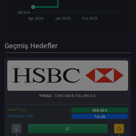
380.00 ₺
Apr 2024
Jan 2025
Oct 2025
Geçmiş Hedefler
THYAO
- TÜRK HAVA YOLLARI A.O.
Hedef Fiyat
460.00 ₺
Potansiyel Getiri
%0.00
Al
2
2