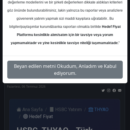
değerleme modellerini ve bir şirketi değerlerken dikkate aldıkları kriterleri
Kurum Sayısı
göz önünde bulundurabilirsiniz, lakin yalnızca bu raporlar veya analizlere
20
güvenerek yatırım yapmak sizi maddi kayıplara uğratabilir.. Bu
Al
Tut
End.
Endeks
Tavsiye
bilgiler/paylaşımlar kurum&banka raporları olmakla birlikte
Hedef Fiyat
Paralel
Üstü
Yok
Get.
Get.
Platformu kesinlikle alım/satım için bir tavsiye veya yorum
10
1
2
1
5
yapmamaktadır ve yine kesinlikle tavsiye niteliği taşımamaktadır.
"
Nötr
Beyan edilen metni Okudum, Anladım ve Kabul
1
ediyorum.
Pazartesi, 06 Temmuz 2026
Ana Sayfa
HSBC Yatırım
THYAO
Hedef Fiyat