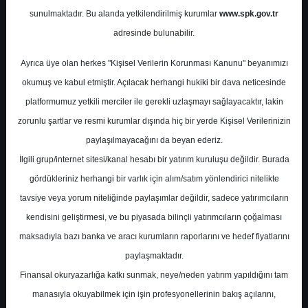
Potansiyel
%0.00
sunulmaktadır. Bu alanda yetkilendirilmiş kurumlar
www.spk.gov.tr
Getiri
adresinde bulunabilir.
Al
2
2
Ayrıca üye olan herkes "Kişisel Verilerin Korunması Kanunu" beyanımızı
Pazartesi, 06 Temmuz 2026
okumuş ve kabul etmiştir. Açılacak herhangi hukiki bir dava neticesinde
platformumuz yetkili merciler ile gerekli uzlaşmayı sağlayacaktır, lakin
zorunlu şartlar ve resmi kurumlar dışında hiç bir yerde Kişisel Verilerinizin
paylaşılmayacağını da beyan ederiz.
İlgili grup/internet sitesi/kanal hesabı bir yatırım kuruluşu değildir. Burada
gördükleriniz herhangi bir varlık için alım/satım yönlendirici nitelikte
tavsiye veya yorum niteliğinde paylaşımlar değildir, sadece yatırımcıların
En Yüksek Tahmin
580,00 ₺
kendisini geliştirmesi, ve bu piyasada bilinçli yatırımcıların çoğalması
Ortalama Fiyat Tahmini
448,31 ₺
maksadıyla bazı banka ve aracı kurumların raporlarını ve hedef fiyatlarını
En Düşük Tahmin
330,00 ₺
paylaşmaktadır.
Ortalama Getiri Potansiyeli
%44.04
Finansal okuryazarlığa katkı sunmak, neye/neden yatırım yapıldığını tam
manasıyla okuyabilmek için işin profesyonellerinin bakış açılarını,