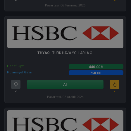
Pazartesi, 06 Temmuz 2026
THYAO
- TÜRK HAVA YOLLARI A.O.
Hedef Fiyat
440.00 ₺
Potansiyel Getiri
%0.00
Al
2
7
Pazartesi, 02 Aralık 2024