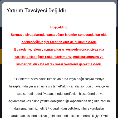
Yatırım Tavsiyesi Değildir.
Şimdi uygulamayı indirin!
Hoşgeldiniz
Sermaye piyasalarında yapacağınız işlemler sonucunda kar elde
edebileceğiniz gibi zarar riskiniz de bulunmaktadır.
Bu nedenle, işlem yapmaya karar vermeden önce, piyasada
karşılaşabileceğiniz riskleri anlamanız, mali durumunuzu ve
kısıtlarınızı dikkate alarak karar vermeniz gerekmektedir.
Geri Dön
"Bu internet sitesindeki tüm sayfalarda veya bağlı sosyal medya
hesaplarında yer alan ücretsiz temel/teknik analiz sonucu ortaya çıkan
hisse senedi hedef fiyatları, model portföyler, hisse önerileri ve
açıklamalar kesinlikle yatırım danışmanlığı kapsamında değildir. Yatırım
THYAO
- TÜRK HAVA YOLLARI
A.O.
danışmanlığı hizmeti, SPK tarafından yetkilendirilmiş kuruluşlar
Hedef Fiyat
460.00 ₺
tarafından kişilerin risk ve getiri tercihleri dikkate alınarak kişiye Özel