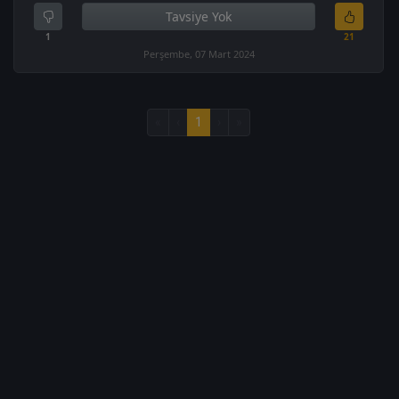
Tavsiye Yok
1
21
Perşembe, 07 Mart 2024
«
‹
1
›
»