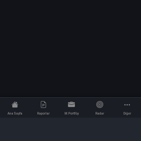
Ana Sayfa
Raporlar
M.Portföy
Radar
Diğer