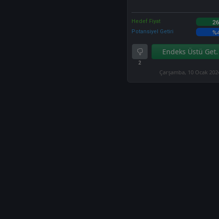
Hedef Fiyat
26
Potansiyel Getiri
%
Endeks Üstü Get.
2
Çarşamba, 10 Ocak 202