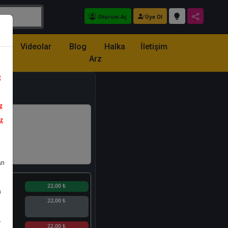
Oturum Aç
Üye Ol
z
Videolar
Blog
Halka
İletişim
Arz
z
z
iz
an
n
22,00 ₺
a
22,00 ₺
.
n
22,00 ₺