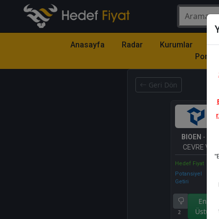
Y
Anasayfa
Radar
Kurumlar
Mo
Portfö
Geri Dön
r
BIOEN
- BI
CEVRE VE 
"
Hedef Fiyat
Potansiyel
Getiri
Endek
Üstü Ge
2