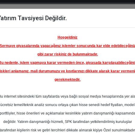
atırım Tavsiyesi Değildir.
del
Hisse
Öne
Raporlar
Partnerlerimi
y
Karşılaştır
Çıkanlar
Hoşgeldiniz
Sermaye piyasalarında yapacağınız işlemler sonucunda kar elde edebileceğini
gibi zarar riskiniz de bulunmaktadır.
Bu nedenle, işlem yapmaya karar vermeden önce, piyasada karşılaşabileceğini
iskleri anlamanız, mali durumunuzu ve kısıtlarınızı dikkate alarak karar vermen
gerekmektedir.
OTREND
ENERJI
Bu internet sitesindeki tüm sayfalarda veya bağlı sosyal medya hesaplarında yer al
26.00 ₺
ücretsiz temel/teknik analiz sonucu ortaya çıkan hisse senedi hedef fiyatları, model
%44.61
En Yüksek Tahmi
portföyler, hisse önerileri ve açıklamalar kesinlikle yatırım danışmanlığı kapsamınd
Ortalama Fiyat
değildir. Yatırım danışmanlığı hizmeti, SPK tarafından yetkilendirilmiş kuruluşlar
s
Tahmini
t.
tarafından kişilerin risk ve getiri tercihleri dikkate alınarak kişiye Özel sunulmaktadır
6
En Düşük Tahmi