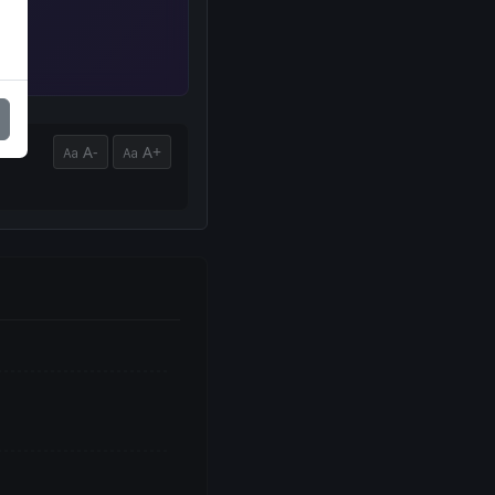
A-
A+