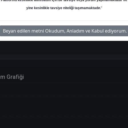
Platformu kesinlikle alım/satım için bir tavsiye veya yorum yapmamaktadır ve
yine kesinlikle tavsiye niteliği taşımamaktadır.
"
an
Hedef: 26.00 ₺
Potansiyel: %44.61
Beyan edilen metni Okudum, Anladım ve Kabul ediyorum.
im Grafiği