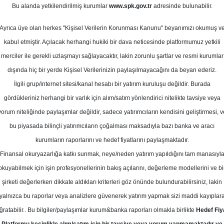
cak 2024
Bu alanda yetkilendirilmiş kurumlar
www.spk.gov.tr
adresinde bulunabilir.
Ortalama Getiri
Potansiyeli
Ayrıca üye olan herkes "Kişisel Verilerin Korunması Kanunu" beyanımızı okumuş v
kabul etmiştir. Açılacak herhangi hukiki bir dava neticesinde platformumuz yetkili
merciler ile gerekli uzlaşmayı sağlayacaktır, lakin zorunlu şartlar ve resmi kurumlar
dışında hiç bir yerde Kişisel Verilerinizin paylaşılmayacağını da beyan ederiz.
Kurum Sayısı
İlgili grup/internet sitesi/kanal hesabı bir yatırım kuruluşu değildir. Burada
1
gördükleriniz herhangi bir varlık için alım/satım yönlendirici nitelikte tavsiye veya
yorum niteliğinde paylaşımlar değildir, sadece yatırımcıların kendisini geliştirmesi, v
Çarşamba, 10 Ocak 2024
bu piyasada bilinçli yatırımcıların çoğalması maksadıyla bazı banka ve aracı
kurumların raporlarını ve hedef fiyatlarını paylaşmaktadır.
Finansal okuryazarlığa katkı sunmak, neye/neden yatırım yapıldığını tam manasıyl
atırım Finansman
BIOEN
Hedef Fiyat
okuyabilmek için işin profesyonellerinin bakış açılarını, değerleme modellerini ve bi
ansman Biotrend Enerji için hedef fi
şirketi değerlerken dikkate aldıkları kriterleri göz önünde bulundurabilirsiniz, lakin
yalnızca bu raporlar veya analizlere güvenerek yatırım yapmak sizi maddi kayıplar
TL'ye yükseltti, tavsiyesini 'Endeks 
ğratabilir.. Bu bilgiler/paylaşımlar kurum&banka raporları olmakla birlikte
Hedef Fiy
du.