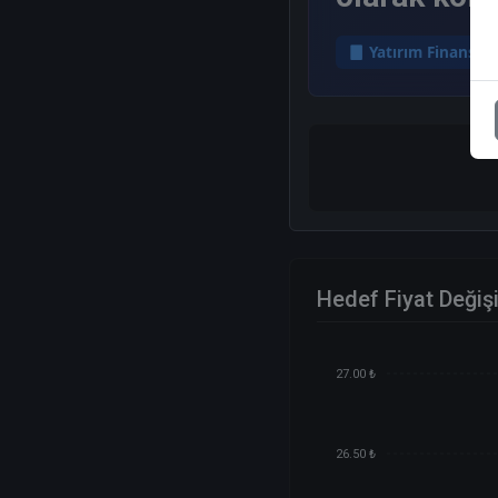
Yatırım Finansm
Hedef Fiyat Değiş
27.00 ₺
26.50 ₺