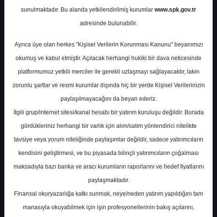
Potansiyel
%85.83
sunulmaktadır. Bu alanda yetkilendirilmiş kurumlar
www.spk.gov.tr
Getiri
adresinde bulunabilir.
End. Paralel
Get.
3
4
Ayrıca üye olan herkes "Kişisel Verilerin Korunması Kanunu" beyanımızı
Salı, 16 Ocak 2024
okumuş ve kabul etmiştir. Açılacak herhangi hukiki bir dava neticesinde
platformumuz yetkili merciler ile gerekli uzlaşmayı sağlayacaktır, lakin
zorunlu şartlar ve resmi kurumlar dışında hiç bir yerde Kişisel Verilerinizin
paylaşılmayacağını da beyan ederiz.
İlgili grup/internet sitesi/kanal hesabı bir yatırım kuruluşu değildir. Burada
gördükleriniz herhangi bir varlık için alım/satım yönlendirici nitelikte
tavsiye veya yorum niteliğinde paylaşımlar değildir, sadece yatırımcıların
En Yüksek Tahmin
0,00 ₺
kendisini geliştirmesi, ve bu piyasada bilinçli yatırımcıların çoğalması
Ortalama Fiyat Tahmini
0,00 ₺
maksadıyla bazı banka ve aracı kurumların raporlarını ve hedef fiyatlarını
En Düşük Tahmin
0,00 ₺
paylaşmaktadır.
Ortalama Getiri Potansiyeli
%-100.00
Finansal okuryazarlığa katkı sunmak, neye/neden yatırım yapıldığını tam
manasıyla okuyabilmek için işin profesyonellerinin bakış açılarını,