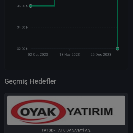
36.00 ₺
34.00 ₺
32.00 ₺
02 Oct 2023
13 Nov 2023
25 Dec 2023
Geçmiş Hedefler
TATGD
- TAT GIDA SANAYİ A.Ş.