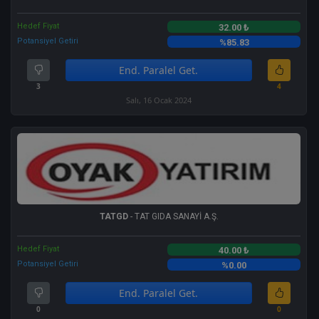
Hedef Fiyat
32.00 ₺
Potansiyel Getiri
%85.83
End. Paralel Get.
3
4
Salı, 16 Ocak 2024
TATGD
- TAT GIDA SANAYİ A.Ş.
Hedef Fiyat
40.00 ₺
Potansiyel Getiri
%0.00
End. Paralel Get.
0
0