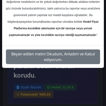
değerleme modellerini ve bir şirketi değerlerken dikkate aldıkları kriterleri
Salı, 16 Ocak 2024
göz önünde bulundurabilirsiniz, lakin yalnızca bu raporlar veya analizlere
güvenerek yatırım yapmak sizi maddi kayıplara uğratabilir.. Bu
Ana Sayfa
Oyak Yatırım
TATGD
bilgiler/paylaşımlar kurum&banka raporları olmakla birlikte
Hedef Fiyat
Hedef Fiyat
Platformu kesinlikle alım/satım için bir tavsiye veya yorum
yapmamaktadır ve yine kesinlikle tavsiye niteliği taşımamaktadır.
"
OYAK Yatırım Tat Gıda
için hedef fiyatını 32 TL,
Beyan edilen metni Okudum, Anladım ve Kabul
tavsiyesini 'Endekse
ediyorum.
paralel Getiri' olarak
korudu.
Oyak Yatırım
Hedef: 32.00 ₺
Potansiyel: %85.83