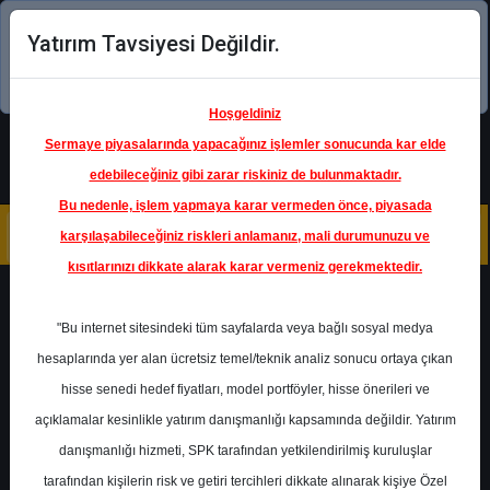
Yatırım Tavsiyesi Değildir.
Şimdi uygulamayı indirin!
Hoşgeldiniz
Sermaye piyasalarında yapacağınız işlemler sonucunda kar elde
edebileceğiniz gibi zarar riskiniz de bulunmaktadır.
Bu nedenle, işlem yapmaya karar vermeden önce, piyasada
karşılaşabileceğiniz riskleri anlamanız, mali durumunuzu ve
kısıtlarınızı dikkate alarak karar vermeniz gerekmektedir.
Geri Dön
"Bu internet sitesindeki tüm sayfalarda veya bağlı sosyal medya
hesaplarında yer alan ücretsiz temel/teknik analiz sonucu ortaya çıkan
hisse senedi hedef fiyatları, model portföyler, hisse önerileri ve
açıklamalar kesinlikle yatırım danışmanlığı kapsamında değildir. Yatırım
TATGD
- TAT GIDA SANAYİ A.Ş.
danışmanlığı hizmeti, SPK tarafından yetkilendirilmiş kuruluşlar
Hedef Fiyat
32.00 ₺
tarafından kişilerin risk ve getiri tercihleri dikkate alınarak kişiye Özel