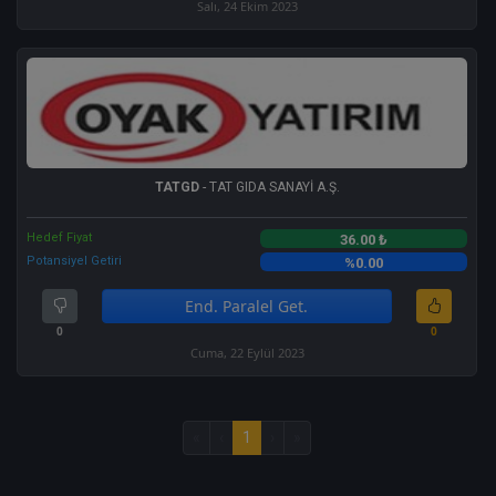
Salı, 24 Ekim 2023
TATGD
- TAT GIDA SANAYİ A.Ş.
Hedef Fiyat
36.00 ₺
Potansiyel Getiri
%0.00
End. Paralel Get.
0
0
Cuma, 22 Eylül 2023
«
‹
1
›
»