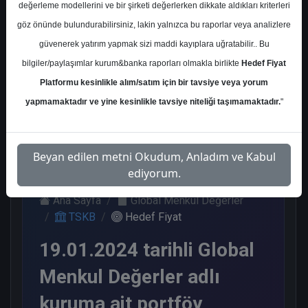
değerleme modellerini ve bir şirketi değerlerken dikkate aldıkları kriterleri
Kurum Sayısı
göz önünde bulundurabilirsiniz, lakin yalnızca bu raporlar veya analizlere
15
güvenerek yatırım yapmak sizi maddi kayıplara uğratabilir.. Bu
Al
Tut
End.
Endeks
Tavsiye
bilgiler/paylaşımlar kurum&banka raporları olmakla birlikte
Hedef Fiyat
Paralel
Üstü
Yok
Get.
Get.
Platformu kesinlikle alım/satım için bir tavsiye veya yorum
9
1
1
1
3
yapmamaktadır ve yine kesinlikle tavsiye niteliği taşımamaktadır.
"
Cuma, 19 Ocak 2024
Beyan edilen metni Okudum, Anladım ve Kabul
ediyorum.
Ana Sayfa
Global Menkul Değerler
TSKB
Hedef Fiyat
19.01.2024 tarihli Global
Menkul Değerler adlı
kuruma ait portföy