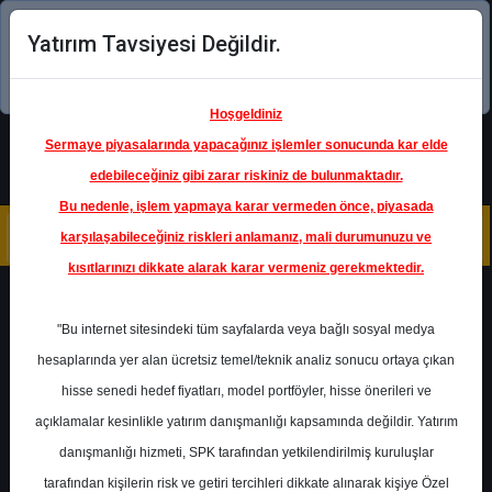
Yatırım Tavsiyesi Değildir.
Şimdi uygulamayı indirin!
Hoşgeldiniz
Sermaye piyasalarında yapacağınız işlemler sonucunda kar elde
edebileceğiniz gibi zarar riskiniz de bulunmaktadır.
Bu nedenle, işlem yapmaya karar vermeden önce, piyasada
karşılaşabileceğiniz riskleri anlamanız, mali durumunuzu ve
kısıtlarınızı dikkate alarak karar vermeniz gerekmektedir.
Geri Dön
"Bu internet sitesindeki tüm sayfalarda veya bağlı sosyal medya
hesaplarında yer alan ücretsiz temel/teknik analiz sonucu ortaya çıkan
hisse senedi hedef fiyatları, model portföyler, hisse önerileri ve
açıklamalar kesinlikle yatırım danışmanlığı kapsamında değildir. Yatırım
TSKB
- TÜRKİYE SINAİ KALKINMA
BANKASI A.Ş.
danışmanlığı hizmeti, SPK tarafından yetkilendirilmiş kuruluşlar
Hedef Fiyat
10.96 ₺
tarafından kişilerin risk ve getiri tercihleri dikkate alınarak kişiye Özel