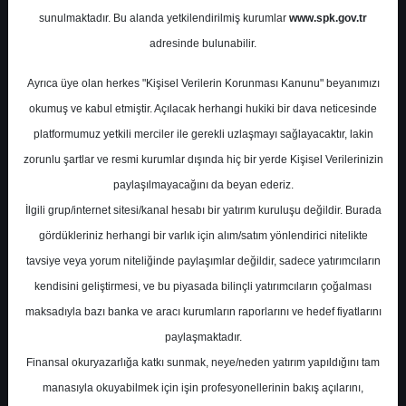
Potansiyel
%-1.44
sunulmaktadır. Bu alanda yetkilendirilmiş kurumlar
www.spk.gov.tr
Getiri
adresinde bulunabilir.
Al
2
3
Ayrıca üye olan herkes "Kişisel Verilerin Korunması Kanunu" beyanımızı
Cuma, 19 Ocak 2024
okumuş ve kabul etmiştir. Açılacak herhangi hukiki bir dava neticesinde
platformumuz yetkili merciler ile gerekli uzlaşmayı sağlayacaktır, lakin
zorunlu şartlar ve resmi kurumlar dışında hiç bir yerde Kişisel Verilerinizin
paylaşılmayacağını da beyan ederiz.
İlgili grup/internet sitesi/kanal hesabı bir yatırım kuruluşu değildir. Burada
gördükleriniz herhangi bir varlık için alım/satım yönlendirici nitelikte
tavsiye veya yorum niteliğinde paylaşımlar değildir, sadece yatırımcıların
En Yüksek Tahmin
23,00 ₺
kendisini geliştirmesi, ve bu piyasada bilinçli yatırımcıların çoğalması
Ortalama Fiyat Tahmini
18,83 ₺
maksadıyla bazı banka ve aracı kurumların raporlarını ve hedef fiyatlarını
En Düşük Tahmin
16,00 ₺
paylaşmaktadır.
Ortalama Getiri Potansiyeli
%69.31
Finansal okuryazarlığa katkı sunmak, neye/neden yatırım yapıldığını tam
manasıyla okuyabilmek için işin profesyonellerinin bakış açılarını,