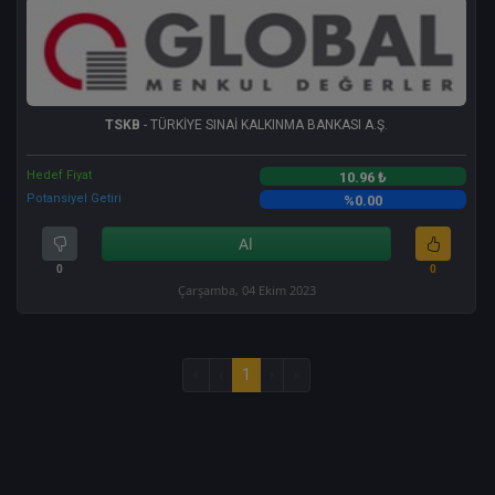
TSKB
- TÜRKİYE SINAİ KALKINMA BANKASI A.Ş.
Hedef Fiyat
10.96 ₺
Potansiyel Getiri
%0.00
Al
0
0
Çarşamba, 04 Ekim 2023
«
‹
1
›
»