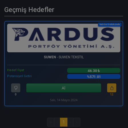
Geçmiş Hedefler
Katılım Endeksinde
SUWEN
- SUWEN TEKSTIL
Hedef Fiyat
46.30 ₺
Potansiyel Getiri
%571.01
Al
0
12
Salı, 14 Mayıs 2024
«
‹
1
›
»