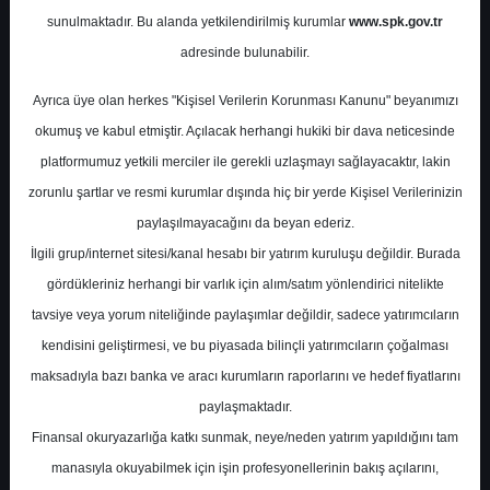
Potansiyel
%571.01
sunulmaktadır. Bu alanda yetkilendirilmiş kurumlar
www.spk.gov.tr
Getiri
adresinde bulunabilir.
Al
0
12
Ayrıca üye olan herkes "Kişisel Verilerin Korunması Kanunu" beyanımızı
Salı, 14 Mayıs 2024
okumuş ve kabul etmiştir. Açılacak herhangi hukiki bir dava neticesinde
platformumuz yetkili merciler ile gerekli uzlaşmayı sağlayacaktır, lakin
zorunlu şartlar ve resmi kurumlar dışında hiç bir yerde Kişisel Verilerinizin
paylaşılmayacağını da beyan ederiz.
İlgili grup/internet sitesi/kanal hesabı bir yatırım kuruluşu değildir. Burada
gördükleriniz herhangi bir varlık için alım/satım yönlendirici nitelikte
tavsiye veya yorum niteliğinde paylaşımlar değildir, sadece yatırımcıların
En Yüksek Tahmin
0,00 ₺
kendisini geliştirmesi, ve bu piyasada bilinçli yatırımcıların çoğalması
Ortalama Fiyat Tahmini
0,00 ₺
maksadıyla bazı banka ve aracı kurumların raporlarını ve hedef fiyatlarını
En Düşük Tahmin
0,00 ₺
paylaşmaktadır.
Ortalama Getiri Potansiyeli
%-100.00
Finansal okuryazarlığa katkı sunmak, neye/neden yatırım yapıldığını tam
manasıyla okuyabilmek için işin profesyonellerinin bakış açılarını,