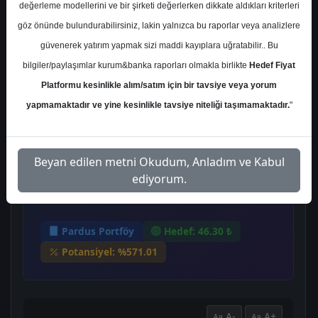
Salı, 14 Mayıs 2024
değerleme modellerini ve bir şirketi değerlerken dikkate aldıkları kriterleri
göz önünde bulundurabilirsiniz, lakin yalnızca bu raporlar veya analizlere
güvenerek yatırım yapmak sizi maddi kayıplara uğratabilir.. Bu
Ana Sayfa
Pardus Portföy
bilgiler/paylaşımlar kurum&banka raporları olmakla birlikte
Hedef Fiyat
SUWEN
Hedef Fiyat
Platformu kesinlikle alım/satım için bir tavsiye veya yorum
yapmamaktadır ve yine kesinlikle tavsiye niteliği taşımamaktadır.
"
Pardus Portföy Suwen
için hedef fiyatını 46,30
Beyan edilen metni Okudum, Anladım ve Kabul
TL, tavsiyesini ise 'AL'
ediyorum.
olarak belirledi.
Pardus Portföy
Hedef: 46.30 ₺
Potansiyel: %571.01
A-
A+