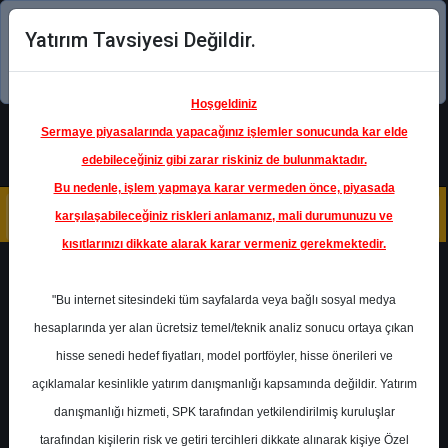
Yatırım Tavsiyesi Değildir.
Şimdi uygulamayı indirin!
Hoşgeldiniz
Sermaye piyasalarında yapacağınız işlemler sonucunda kar elde
edebileceğiniz gibi zarar riskiniz de bulunmaktadır.
Bu nedenle, işlem yapmaya karar vermeden önce, piyasada
karşılaşabileceğiniz riskleri anlamanız, mali durumunuzu ve
kısıtlarınızı dikkate alarak karar vermeniz gerekmektedir.
Geri Dön
"Bu internet sitesindeki tüm sayfalarda veya bağlı sosyal medya
Katılım Endeksinde
hesaplarında yer alan ücretsiz temel/teknik analiz sonucu ortaya çıkan
hisse senedi hedef fiyatları, model portföyler, hisse önerileri ve
açıklamalar kesinlikle yatırım danışmanlığı kapsamında değildir. Yatırım
SUWEN
- SUWEN TEKSTIL
danışmanlığı hizmeti, SPK tarafından yetkilendirilmiş kuruluşlar
Hedef Fiyat
46.30 ₺
tarafından kişilerin risk ve getiri tercihleri dikkate alınarak kişiye Özel