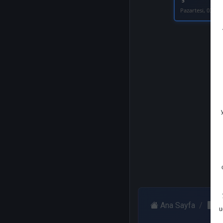
5
Pazartesi, 03 Ha
Ana Sayfa
I
u