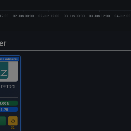
12:00
02 Jun 00:00
02 Jun 12:00
03 Jun 00:00
03 Jun 12:00
04 Jun 00
er
ılım Endeksinde
E PETROL
8.00 ₺
-1.70
32