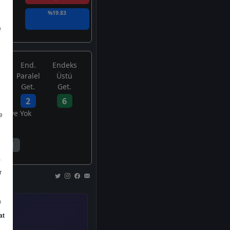
%19.83
e
End.
Endeks
Paralel
Üstü
Get.
Get.
2
6
avsiye Yok
e
1
a
r
a
at