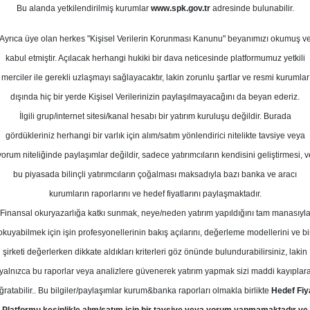
32
Bu alanda yetkilendirilmiş kurumlar
www.spk.gov.tr
adresinde bulunabilir.
ziran 2024
Ortalama Getiri
Potansiyeli
Ayrıca üye olan herkes "Kişisel Verilerin Korunması Kanunu" beyanımızı okumuş v
kabul etmiştir. Açılacak herhangi hukiki bir dava neticesinde platformumuz yetkili
merciler ile gerekli uzlaşmayı sağlayacaktır, lakin zorunlu şartlar ve resmi kurumlar
Al
Tut
dışında hiç bir yerde Kişisel Verilerinizin paylaşılmayacağını da beyan ederiz.
İlgili grup/internet sitesi/kanal hesabı bir yatırım kuruluşu değildir. Burada
9
1
Kurum Sayısı
gördükleriniz herhangi bir varlık için alım/satım yönlendirici nitelikte tavsiye veya
19
T
yorum niteliğinde paylaşımlar değildir, sadece yatırımcıların kendisini geliştirmesi, v
bu piyasada bilinçli yatırımcıların çoğalması maksadıyla bazı banka ve aracı
kurumların raporlarını ve hedef fiyatlarını paylaşmaktadır.
Finansal okuryazarlığa katkı sunmak, neye/neden yatırım yapıldığını tam manasıyl
okuyabilmek için işin profesyonellerinin bakış açılarını, değerleme modellerini ve bi
Pazartesi, 03 Haziran 2024
şirketi değerlerken dikkate aldıkları kriterleri göz önünde bulundurabilirsiniz, lakin
yalnızca bu raporlar veya analizlere güvenerek yatırım yapmak sizi maddi kayıplar
nvest AZ Menkul
TUPRS
Hedef Fiyat
ğratabilir.. Bu bilgiler/paylaşımlar kurum&banka raporları olmakla birlikte
Hedef Fiy