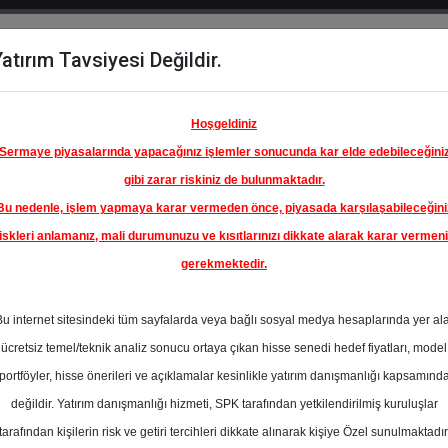
atırım Tavsiyesi Değildir.
del
Hisse
Öne
Raporlar
Partnerlerimi
y
Karşılaştır
Çıkanlar
Hoşgeldiniz
Sermaye piyasalarında yapacağınız işlemler sonucunda kar elde edebileceğini
gibi zarar riskiniz de bulunmaktadır.
Bu nedenle, işlem yapmaya karar vermeden önce, piyasada karşılaşabileceğini
ım Endeksinde
iskleri anlamanız, mali durumunuzu ve kısıtlarınızı dikkate alarak karar vermen
gerekmektedir.
ÜPRAŞ-
ETROL
Bu internet sitesindeki tüm sayfalarda veya bağlı sosyal medya hesaplarında yer al
LERİ
318.00 ₺
ücretsiz temel/teknik analiz sonucu ortaya çıkan hisse senedi hedef fiyatları, model
En Yüksek Tahmi
%-1.70
portföyler, hisse önerileri ve açıklamalar kesinlikle yatırım danışmanlığı kapsamınd
Ortalama Fiyat
değildir. Yatırım danışmanlığı hizmeti, SPK tarafından yetkilendirilmiş kuruluşlar
Tahmini
tarafından kişilerin risk ve getiri tercihleri dikkate alınarak kişiye Özel sunulmaktadır
En Düşük Tahmi