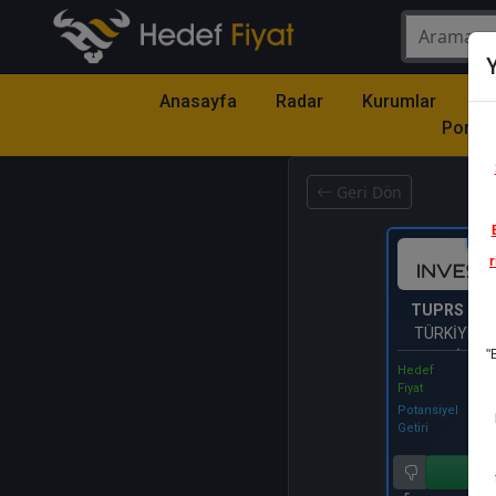
Y
Anasayfa
Radar
Kurumlar
Mo
Portfö
Geri Dön
Katıl
r
TUPRS
- T
TÜRKİYE P
"
RAFİNERİ
Hedef
Fiyat
Potansiyel
Getiri
Al