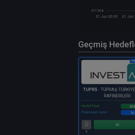
317.00 ₺
01 Jun 00:00
01 Jun 
Geçmiş Hedefl
Kat
TUPRS
- TÜPRAŞ-TÜRKİY
RAFİNERİLERİ
Hedef Fiyat
31
Potansiyel Getiri
%
Al
5