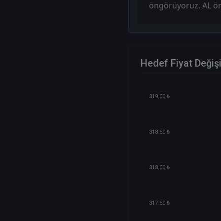
öngörüyoruz. AL ön
Hedef Fiyat Değiş
319.00 ₺
318.50 ₺
318.00 ₺
317.50 ₺