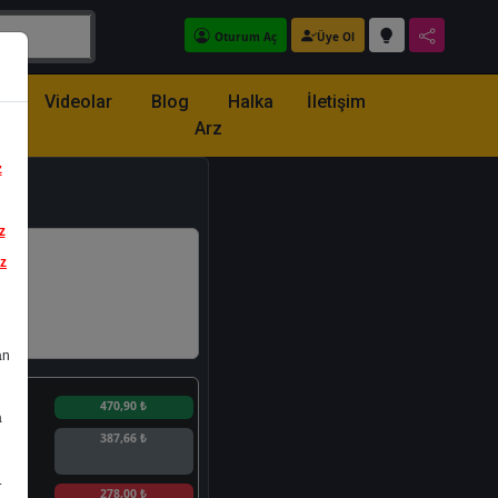
Oturum Aç
Üye Ol
z
Videolar
Blog
Halka
İletişim
Arz
z
z
iz
an
n
470,90 ₺
a
387,66 ₺
.
n
278,00 ₺