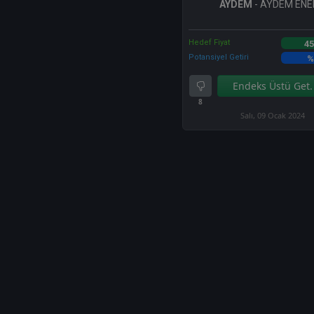
AYDEM
- AYDEM ENE
Hedef Fiyat
45
Potansiyel Getiri
%
Endeks Üstü Get.
8
Salı, 09 Ocak 2024