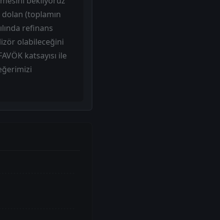
mesini bekliyoruz
n dolan (toplamın
ılında refinans
izör olabileceğini
AVÖK katsayısı ile
eğerimizi