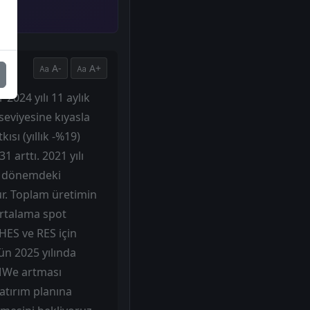
A-
A+
2024 yılı 11 aylık
seviyesine kıyasla
sı (yıllık -%19)
 arttı. 2021 yılı
bu dönemdeki
. Toplam üretimin
Ortalama spot
 HES ve RES için
ün 2025 yılında
 MWe artması
atırım planına