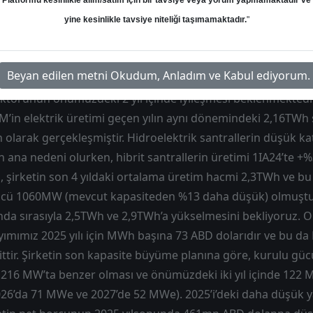
Platformu kesinlikle alım/satım için bir tavsiye veya yorum yapmamaktadır ve
an
Hedef: 45.00 ₺
Potansiyel: %89.08
yine kesinlikle tavsiye niteliği taşımamaktadır.
"
Beyan edilen metni Okudum, Anladım ve Kabul ediyorum.
törünün önümüzdeki 2 yıl içinde iyileşmesi beklenmektedir 
M’in elektrik üretimi geçen yılın aynı dönemindeki 2,16TWh 
olarak gerçekleşmiştir. Hidroelektrik santrallerin düşük katkı
ana nedeni olurken, hibrit santrallerin üretimi 1IA24’te +%31
, şirketin son 4 yıldaki ortalama üretim hacmi 2,3TWh ve 
ücü 1060MW (mevcut kapasiteden %13 daha düşük) olmuştur
ında sırasıyla 2,5TWh ve 2,9TWh’a yükselmesini bekliyoruz. 
sayımımız 2025 yılı için MWh başına 73 ABD dolarıdır ve bu da
ttir. Şirketin son kapasite büyüme planına göre, kurulu güc
 1216 MW’ta benzer olması ve önümüzdeki iki yıl içinde 122
26’da 71 MWe ve 2027’de 52 MWe). 2025’i’deki daha düşük y