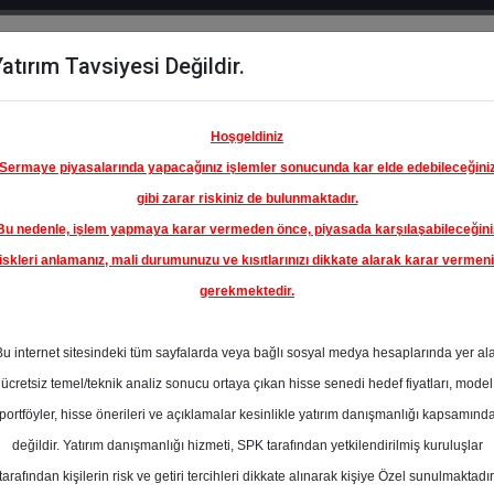
atırım Tavsiyesi Değildir.
del
Hisse
Öne
Raporlar
Partnerlerimi
y
Karşılaştır
Çıkanlar
Hoşgeldiniz
Sermaye piyasalarında yapacağınız işlemler sonucunda kar elde edebileceğini
gibi zarar riskiniz de bulunmaktadır.
Bu nedenle, işlem yapmaya karar vermeden önce, piyasada karşılaşabileceğini
iskleri anlamanız, mali durumunuzu ve kısıtlarınızı dikkate alarak karar vermen
gerekmektedir.
AYDEM
I
Bu internet sitesindeki tüm sayfalarda veya bağlı sosyal medya hesaplarında yer al
45.00 ₺
ücretsiz temel/teknik analiz sonucu ortaya çıkan hisse senedi hedef fiyatları, model
%89.08
En Yüksek Tahmi
portföyler, hisse önerileri ve açıklamalar kesinlikle yatırım danışmanlığı kapsamınd
Ortalama Fiyat
değildir. Yatırım danışmanlığı hizmeti, SPK tarafından yetkilendirilmiş kuruluşlar
s
Tahmini
t.
tarafından kişilerin risk ve getiri tercihleri dikkate alınarak kişiye Özel sunulmaktadır
3
En Düşük Tahmi