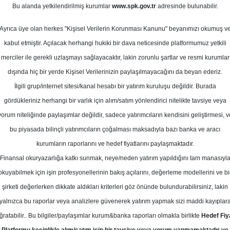
Ocak 2025
Bu alanda yetkilendirilmiş kurumlar
www.spk.gov.tr
adresinde bulunabilir.
Ortalama Getiri
Potansiyeli
Ayrıca üye olan herkes "Kişisel Verilerin Korunması Kanunu" beyanımızı okumuş v
kabul etmiştir. Açılacak herhangi hukiki bir dava neticesinde platformumuz yetkili
merciler ile gerekli uzlaşmayı sağlayacaktır, lakin zorunlu şartlar ve resmi kurumlar
Al
dışında hiç bir yerde Kişisel Verilerinizin paylaşılmayacağını da beyan ederiz.
Kurum Sayısı
İlgili grup/internet sitesi/kanal hesabı bir yatırım kuruluşu değildir. Burada
2
1
gördükleriniz herhangi bir varlık için alım/satım yönlendirici nitelikte tavsiye veya
yorum niteliğinde paylaşımlar değildir, sadece yatırımcıların kendisini geliştirmesi, v
Pazartesi, 27 Ocak 2025
bu piyasada bilinçli yatırımcıların çoğalması maksadıyla bazı banka ve aracı
kurumların raporlarını ve hedef fiyatlarını paylaşmaktadır.
Finansal okuryazarlığa katkı sunmak, neye/neden yatırım yapıldığını tam manasıyl
atırım Finansman
AYDEM
Hedef Fiyat
okuyabilmek için işin profesyonellerinin bakış açılarını, değerleme modellerini ve bi
ansman, AYDEM - Aydem için hedef 
şirketi değerlerken dikkate aldıkları kriterleri göz önünde bulundurabilirsiniz, lakin
yalnızca bu raporlar veya analizlere güvenerek yatırım yapmak sizi maddi kayıplar
sini "endeks üstü getiri" olarak koru
ğratabilir.. Bu bilgiler/paylaşımlar kurum&banka raporları olmakla birlikte
Hedef Fiy