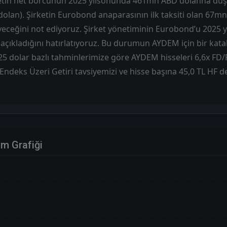
rketin net borcunun 2025 yılsonunda 461mn ABD dolanna düş
olan). Şirketin Eurobond anaparasının ilk taksiti olan 67m
eceğini not ediyoruz. Şirket yönetiminin Eurobond’u 2025 y
 açıkladığını hatırlatıyoruz. Bu durumun AYDEM için bir katal
 dolar bazlı tahminlerimize göre AYDEM hisseleri 6,6x FD/F
Endeks Üzeri Getiri tavsiyemizi ve hisse başına 45,0 TL HF d
im Grafiği