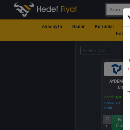
Y
Anasayfa
Radar
Kurumlar
Mo
Portfö
Geri Dön
r
AYDEM
- 
ENERJ
"
Hedef Fiyat
Potansiyel
Getiri
Endek
Üstü Ge
4