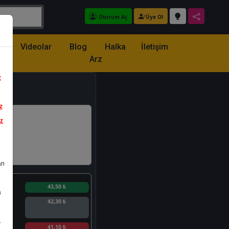
Oturum Aç
Üye Ol
z
Videolar
Blog
Halka
İletişim
Arz
z
z
iz
an
n
43,50 ₺
a
42,30 ₺
.
n
41,10 ₺