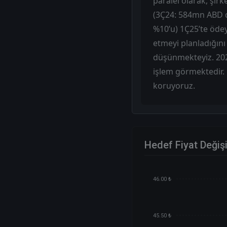
paralel olarak, şi
(3Ç24: 584mn ABD d
%10’u) 1Ç25’te ödey
etmeyi planladığını
düşünmekteyiz. 2025
işlem görmektedir. 
koruyoruz.
Hedef Fiyat Değiş
46.00 ₺
45.50 ₺