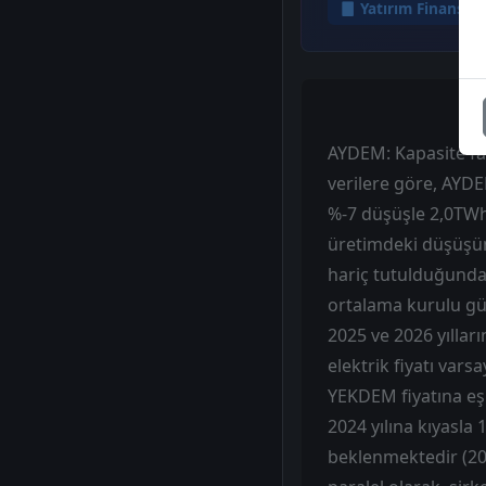
Yatırım Finansm
AYDEM: Kapasite fak
verilere göre, AYDE
%-7 düşüşle 2,0TWh 
üretimdeki düşüşün 
hariç tutulduğunda
ortalama kurulu g
2025 ve 2026 yıllar
elektrik fiyatı var
YEKDEM fiyatına eşi
2024 yılına kıyasla
beklenmektedir (20