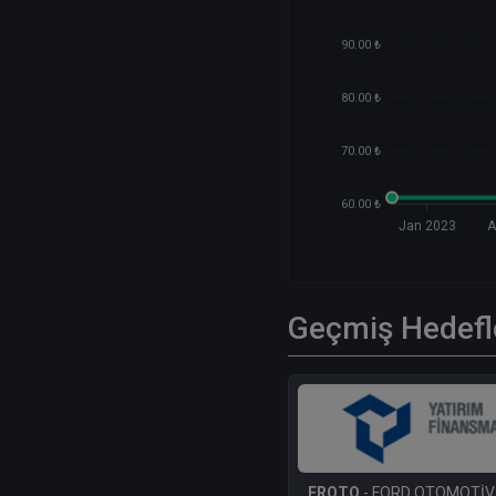
90.00 ₺
80.00 ₺
70.00 ₺
60.00 ₺
Jan 2023
A
Geçmiş Hedefl
FROTO
- FORD OTOMOTİV