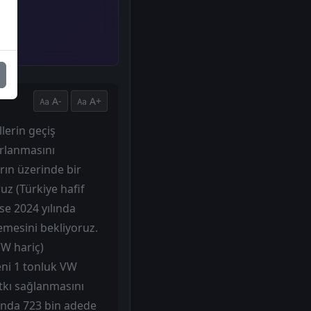
A-
A+
lerin geçiş
arlanmasını
arın üzerinde bir
z (Türkiye hafif
ise 2024 yılında
lemesini bekliyoruz.
VW hariç)
eni 1 tonluk VW
atkı sağlanmasını
lında 723 bin adede