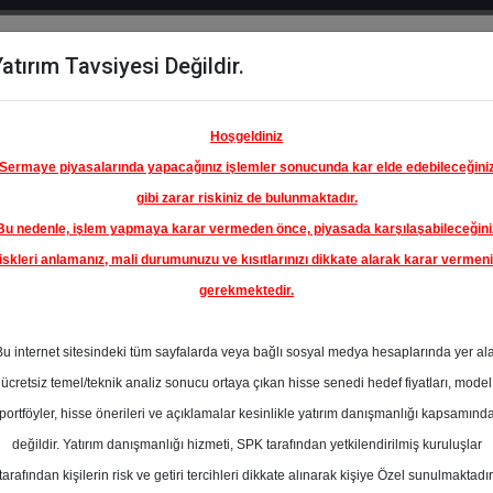
atırım Tavsiyesi Değildir.
del
Hisse
Öne
Raporlar
Partnerlerimi
y
Karşılaştır
Çıkanlar
Hoşgeldiniz
Sermaye piyasalarında yapacağınız işlemler sonucunda kar elde edebileceğini
gibi zarar riskiniz de bulunmaktadır.
Bu nedenle, işlem yapmaya karar vermeden önce, piyasada karşılaşabileceğini
iskleri anlamanız, mali durumunuzu ve kısıtlarınızı dikkate alarak karar vermen
gerekmektedir.
FORD
SANAYİ
Bu internet sitesindeki tüm sayfalarda veya bağlı sosyal medya hesaplarında yer al
120.00 ₺
ücretsiz temel/teknik analiz sonucu ortaya çıkan hisse senedi hedef fiyatları, model
%53.65
En Yüksek Tahmi
portföyler, hisse önerileri ve açıklamalar kesinlikle yatırım danışmanlığı kapsamınd
Ortalama Fiyat
değildir. Yatırım danışmanlığı hizmeti, SPK tarafından yetkilendirilmiş kuruluşlar
Tahmini
l
tarafından kişilerin risk ve getiri tercihleri dikkate alınarak kişiye Özel sunulmaktadır
4
En Düşük Tahmi