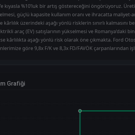
’e kıyasla %10’luk bir artış göstereceğini öngörüyoruz. Üret
lmesi, güçlü kapasite kullanım oranı ve ihracatta maliyet-ar
kârlılık üzerindeki aşağı yönlü risklerin sınırlı kalmasını be
ektrikli araç (EV) satışlarının yükselmesi ve Romanya’daki b
 ise kârlılıkta aşağı yönlü risk olarak öne çıkmakta. Ford Otosa
nlerimize göre 9,8x F/K ve 8,3x FD/FAVÖK çarpanlarından iş
im Grafiği