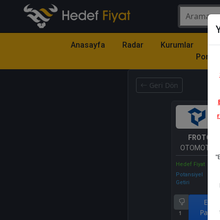
Y
Anasayfa
Radar
Kurumlar
Mo
Portfö
Geri Dön
r
FROTO
- 
OTOMOTİV 
"
A.Ş.
Hedef Fiyat
Potansiyel
Getiri
End.
Parale
1