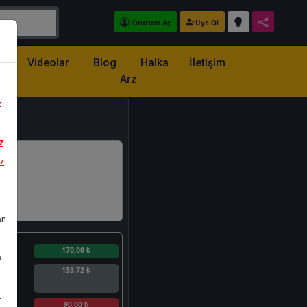
Oturum Aç
Üye Ol
z
Videolar
Blog
Halka
İletişim
Arz
z
z
iz
an
n
170,00 ₺
a
133,72 ₺
.
n
90,00 ₺