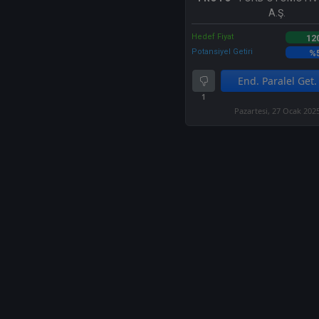
A.Ş.
Hedef Fiyat
12
Potansiyel Getiri
%
End. Paralel Get.
1
Pazartesi, 27 Ocak 202