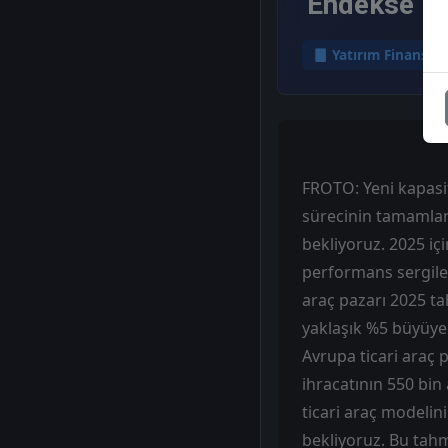
'Endekse Par
Yatırım Finansm
FROTO: Yeni kapasi
sürecinin tamamlan
bekliyoruz. 2025 içi
performans sergile
araç pazarı 2025 tah
yaklaşık %5 büyüyen
Avrupa ticari araç
ihracatının 550 bin
ticari araç modelini
bekliyoruz. Bu tahm