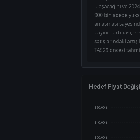
ulaşacağını ve 2024
900 bin adede yükse
anlaşması sayesinde 
payının artması, el
satışlarındaki artış
TAS29 öncesi tahmi
Hedef Fiyat Değiş
120.00 ₺
110.00 ₺
100.00 ₺