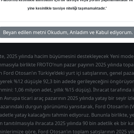
alel Getiri'ye indirdi.
Platformu kesinlikle alım/satım için bir tavsiye veya yorum yapmamaktadır ve
yine kesinlikle tavsiye niteliği taşımamaktadır.
"
an
Hedef: 120.00 ₺
Potansiyel: %53.65
Beyan edilen metni Okudum, Anladım ve Kabul ediyorum.
te, 2025 yılında hacim büyümesini destekleyecek Yeni model
masıyla birlikte FROTO’nun pazar payının 2025 yılında top
n Ford Otosan’ın Türkiye’deki yurt içi satışlarının, genel paz
yerek %12 düşüşle 92,3 bin adede gerileyeceğini öngörüyoru
mini: 1,06 milyon adet, yıllık %15 düşüş). İhracat tarafında 
 Avrupa ticari araç pazarının 2025 yılında yatay bir seyir iz
 pazarındaki durgun görünümü yansıtarak, Ford Otosan’ın (
 adetle yatay kalacağını tahmin ediyoruz. Bununla birlikte, y
n tanıtılmasıyla ihracata 2025 yılında 90 bin adetlik ek bir k
inlerimize göre, Ford Otosan’ın toplam satışlarının 2025 yı