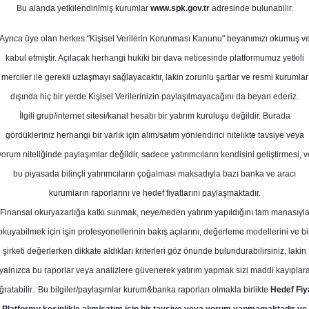
Bu alanda yetkilendirilmiş kurumlar
www.spk.gov.tr
adresinde bulunabilir.
Ortalama Getiri
Ocak 2025
Potansiyeli
Ayrıca üye olan herkes "Kişisel Verilerin Korunması Kanunu" beyanımızı okumuş v
kabul etmiştir. Açılacak herhangi hukiki bir dava neticesinde platformumuz yetkili
merciler ile gerekli uzlaşmayı sağlayacaktır, lakin zorunlu şartlar ve resmi kurumlar
Al
Tut
dışında hiç bir yerde Kişisel Verilerinizin paylaşılmayacağını da beyan ederiz.
Kurum Sayısı
İlgili grup/internet sitesi/kanal hesabı bir yatırım kuruluşu değildir. Burada
21
11
3
gördükleriniz herhangi bir varlık için alım/satım yönlendirici nitelikte tavsiye veya
yorum niteliğinde paylaşımlar değildir, sadece yatırımcıların kendisini geliştirmesi, v
bu piyasada bilinçli yatırımcıların çoğalması maksadıyla bazı banka ve aracı
Pazartesi, 27 Ocak 2025
kurumların raporlarını ve hedef fiyatlarını paylaşmaktadır.
Finansal okuryazarlığa katkı sunmak, neye/neden yatırım yapıldığını tam manasıyl
atırım Finansman
FROTO
Hedef Fiyat
okuyabilmek için işin profesyonellerinin bakış açılarını, değerleme modellerini ve bi
şirketi değerlerken dikkate aldıkları kriterleri göz önünde bulundurabilirsiniz, lakin
ansman Ford Otosan için hedef fiyat
yalnızca bu raporlar veya analizlere güvenerek yatırım yapmak sizi maddi kayıplar
0 TL'ye yükseltirken tavsiyesini 'EÜ
ğratabilir.. Bu bilgiler/paylaşımlar kurum&banka raporları olmakla birlikte
Hedef Fiy