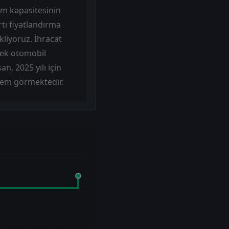
im kapasitesinin
tı fiyatlandırma
kliyoruz. İhracat
inek otomobil
n, 2025 yılı için
lem görmektedir.