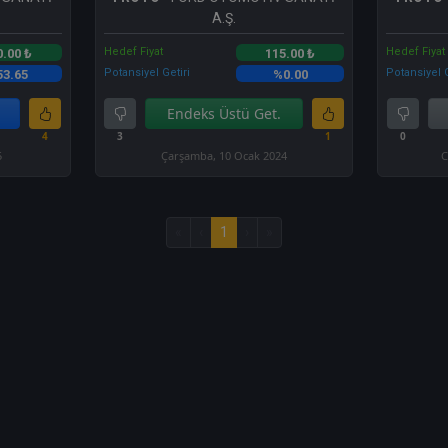
A.Ş.
Hedef Fiyat
Hedef Fiyat
0.00 ₺
115.00 ₺
Potansiyel Getiri
Potansiyel G
53.65
%0.00
Endeks Üstü Get.
4
3
1
0
5
Çarşamba, 10 Ocak 2024
C
«
‹
1
›
»