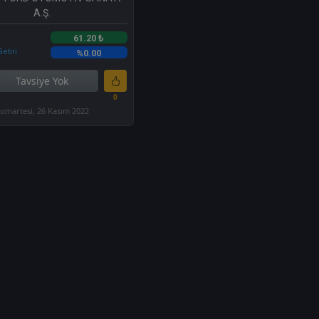
A.Ş.
61.20 ₺
etiri
%0.00
Tavsiye Yok
0
umartesi, 26 Kasım 2022