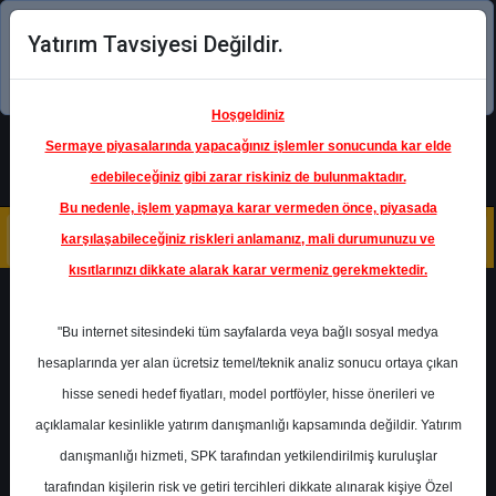
Yatırım Tavsiyesi Değildir.
Şimdi uygulamayı indirin!
Hoşgeldiniz
Sermaye piyasalarında yapacağınız işlemler sonucunda kar elde
edebileceğiniz gibi zarar riskiniz de bulunmaktadır.
Bu nedenle, işlem yapmaya karar vermeden önce, piyasada
karşılaşabileceğiniz riskleri anlamanız, mali durumunuzu ve
kısıtlarınızı dikkate alarak karar vermeniz gerekmektedir.
Geri Dön
"Bu internet sitesindeki tüm sayfalarda veya bağlı sosyal medya
hesaplarında yer alan ücretsiz temel/teknik analiz sonucu ortaya çıkan
hisse senedi hedef fiyatları, model portföyler, hisse önerileri ve
açıklamalar kesinlikle yatırım danışmanlığı kapsamında değildir. Yatırım
GARAN
- TÜRKİYE GARANTİ
BANKASI A.Ş.
danışmanlığı hizmeti, SPK tarafından yetkilendirilmiş kuruluşlar
Hedef Fiyat
142.43 ₺
tarafından kişilerin risk ve getiri tercihleri dikkate alınarak kişiye Özel