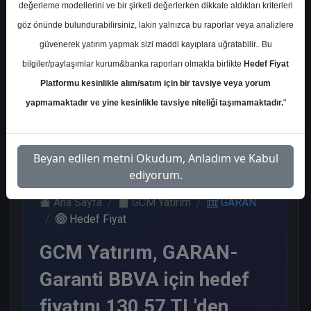
değerleme modellerini ve bir şirketi değerlerken dikkate aldıkları kriterleri
Kurum Sayısı
göz önünde bulundurabilirsiniz, lakin yalnızca bu raporlar veya analizlere
21
güvenerek yatırım yapmak sizi maddi kayıplara uğratabilir.. Bu
Al
Tut
Endeks
Tavsiye
Nötr
bilgiler/paylaşımlar kurum&banka raporları olmakla birlikte
Hedef Fiyat
Üstü
Yok
Get.
Platformu kesinlikle alım/satım için bir tavsiye veya yorum
11
1
1
1
7
yapmamaktadır ve yine kesinlikle tavsiye niteliği taşımamaktadır.
"
Perşembe, 30 Ocak 2025
Beyan edilen metni Okudum, Anladım ve Kabul
ediyorum.
Ana Sayfa
GCM Yatırım
GARAN
Hedef Fiyat
GCM Yatırım, GARAN-
Garanti BBVA için hedef
fiyatını 130,57 TL'den