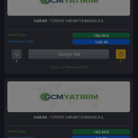
GARAN
- TÜRKİYE GARANTİ BANKASI A.Ş.
Hedef Fiyat
186.00 ₺
Potansiyel Getiri
%46.46
Tavsiye Yok
0
0
Cuma, 31 Temmuz 2026
GARAN
- TÜRKİYE GARANTİ BANKASI A.Ş.
Hedef Fiyat
142.43 ₺
Potansiyel Getiri