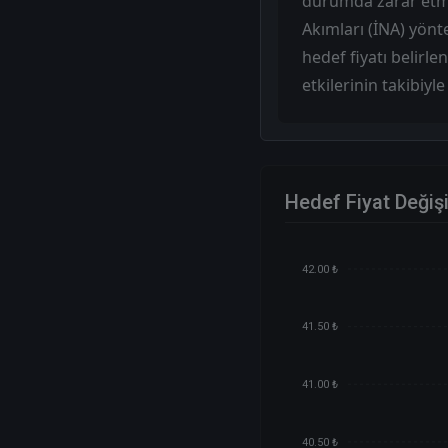
durumda zarar etme
Akımları (İNA) yön
hedef fiyatı belirl
etkilerinin takibiyl
Hedef Fiyat Değiş
42.00 ₺
41.50 ₺
41.00 ₺
40.50 ₺