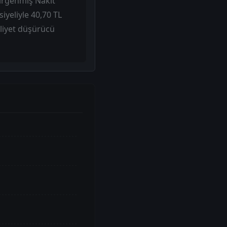
irgenmiş Nakit
yeliyle 40,70 TL
aliyet düşürücü