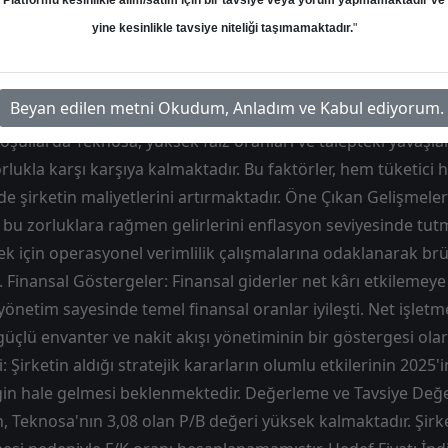
Platformu kesinlikle alım/satım için bir tavsiye veya yorum yapmamaktadır ve
Hedef: 40.70 ₺
Potansiyel: %152.01
yine kesinlikle tavsiye niteliği taşımamaktadır.
"
Beyan edilen metni Okudum, Anladım ve Kabul ediyorum.
ullarda Teknosa, yüksek faiz oranları ve talepteki yavaşlam
kla karşı karşıya kalmaktadır. Bu faktörler, hem tüketici 
e şirketin maliyetlerini artırmaktadır. Öne Çıkan Gelişmel
, bu zorluklara rağmen gelirlerini enflasyon seviyesinde tutm
k için operasyonel verimlilik çalışmalarına odaklanarak br
di. Finansal Göstergeler: Finansal giderler net kârı etkileme
 yönetim sayesinde temel finansal oranlar iyileşti. Net işlet
üçlü envanter ve nakit akışı yönetiminin bir göstergesi olar
: Şirketin aldığı stratejik kararların olumlu etkilerinin 2025'i
rgin hale gelmesi beklenmektedir. Değerleme ve Tavsiye De
n, Teknosa'nın 3,08 olan P/B değeri yüksek kalmaktadır. Şir