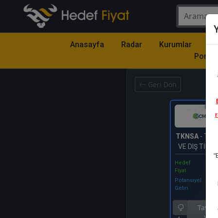
Y
Anasayfa
Radar
Kurumlar
Mo
Portfö
Geri Dön
Katıl
r
TKNSA
- TEK
VE DIŞ TİCAR
"
Hedef
Fiyat
Potansiyel
Getiri
Tavsiy
Yok