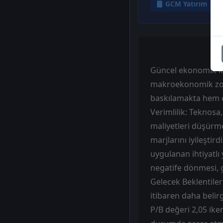
GCM Yatırım
Güncel ekonomik koş
makroekonomik zorlu
baskılamakta hem d
Verimlilik: Teknosa
maliyetleri düşürme
marjlarını iyileştir
uygulanan ihtiyatlı
negatife dönmesi, g
Gelecek Beklentileri
itibaren daha beli
P/B değeri 2,05 ike