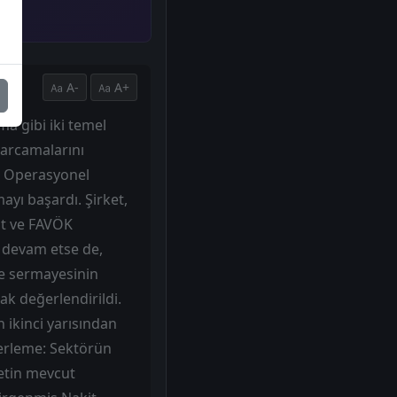
A-
A+
a gibi iki temel
harcamalarını
er Operasyonel
ayı başardı. Şirket,
üt ve FAVÖK
ye devam etse de,
me sermayesinin
ak değerlendirildi.
n ikinci yarısından
ğerleme: Sektörün
ketin mevcut