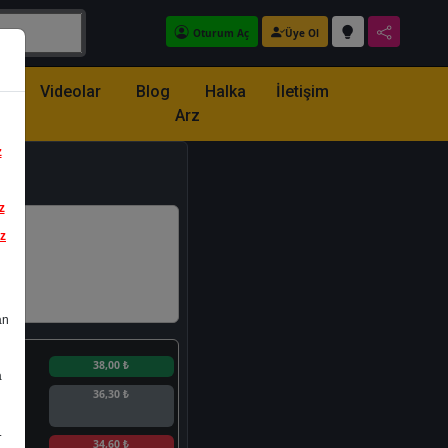
Oturum Aç
Üye Ol
z
Videolar
Blog
Halka
İletişim
Arz
z
z
iz
an
n
38,00 ₺
a
36,30 ₺
.
n
34,60 ₺