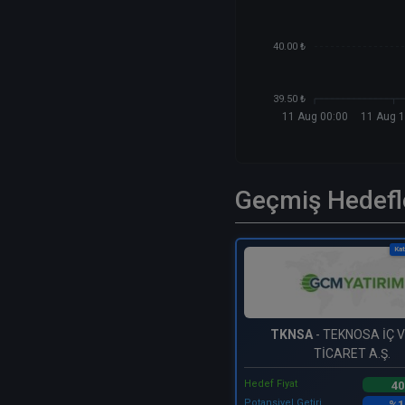
40.00 ₺
39.50 ₺
11 Aug 00:00
11 Aug 1
Geçmiş Hedefl
Kat
TKNSA
- TEKNOSA İÇ V
TİCARET A.Ş.
Hedef Fiyat
40
Potansiyel Getiri
%1