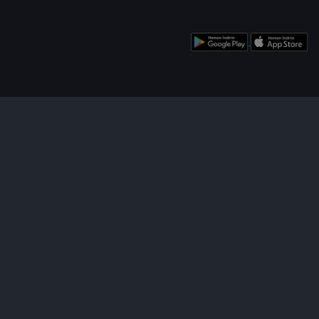
enü
Bizi Takip Edin!