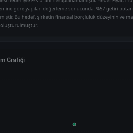
si nedeniyle F/K oranı hesaplanamamıştır. Hedef Fiyat: İnd
temine göre yapılan değerleme sonucunda, %57 getiri potansi
enmiştir. Bu hedef, şirketin finansal borçluluk düzeyinin ve m
e oluşturulmuştur.
im Grafiği