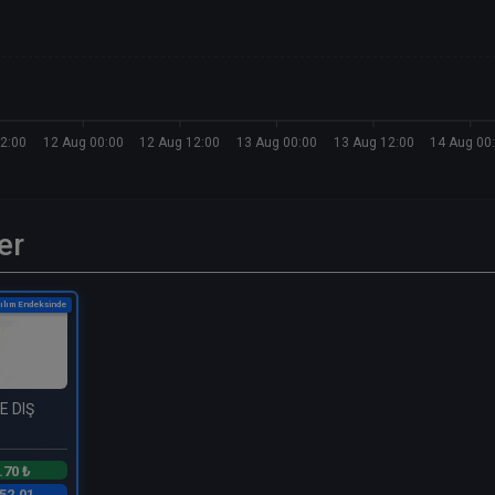
2:00
12 Aug 00:00
12 Aug 12:00
13 Aug 00:00
13 Aug 12:00
14 Aug 00
er
ılım Endeksinde
E DIŞ
.70 ₺
52.01