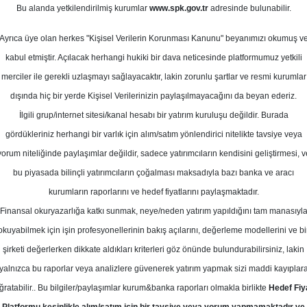
0
Bu alanda yetkilendirilmiş kurumlar
www.spk.gov.tr
adresinde bulunabilir.
Ortalama Getiri
Ağustos
Potansiyeli
Ayrıca üye olan herkes "Kişisel Verilerin Korunması Kanunu" beyanımızı okumuş v
kabul etmiştir. Açılacak herhangi hukiki bir dava neticesinde platformumuz yetkili
merciler ile gerekli uzlaşmayı sağlayacaktır, lakin zorunlu şartlar ve resmi kurumlar
Al
dışında hiç bir yerde Kişisel Verilerinizin paylaşılmayacağını da beyan ederiz.
Kurum Sayısı
İlgili grup/internet sitesi/kanal hesabı bir yatırım kuruluşu değildir. Burada
2
1
gördükleriniz herhangi bir varlık için alım/satım yönlendirici nitelikte tavsiye veya
yorum niteliğinde paylaşımlar değildir, sadece yatırımcıların kendisini geliştirmesi, v
Çarşamba, 13 Ağustos 2025
bu piyasada bilinçli yatırımcıların çoğalması maksadıyla bazı banka ve aracı
kurumların raporlarını ve hedef fiyatlarını paylaşmaktadır.
Finansal okuryazarlığa katkı sunmak, neye/neden yatırım yapıldığını tam manasıyl
CM Yatırım
TKNSA
Hedef Fiyat
okuyabilmek için işin profesyonellerinin bakış açılarını, değerleme modellerini ve bi
, TKNSA-Teknosa için hedef fiyatın
şirketi değerlerken dikkate aldıkları kriterleri göz önünde bulundurabilirsiniz, lakin
yalnızca bu raporlar veya analizlere güvenerek yatırım yapmak sizi maddi kayıplar
ledi
ğratabilir.. Bu bilgiler/paylaşımlar kurum&banka raporları olmakla birlikte
Hedef Fiy