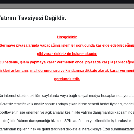
atırım Tavsiyesi Değildir.
del
Hisse
Öne
Raporlar
Partnerlerimi
y
Karşılaştır
Çıkanlar
Hoşgeldiniz
Sermaye piyasalarında yapacağınız işlemler sonucunda kar elde edebileceğini
gibi zarar riskiniz de bulunmaktadır.
Bu nedenle, işlem yapmaya karar vermeden önce, piyasada karşılaşabileceğini
ım Endeksinde
iskleri anlamanız, mali durumunuzu ve kısıtlarınızı dikkate alarak karar vermen
gerekmektedir.
NOSA İÇ
ET A.Ş.
Bu internet sitesindeki tüm sayfalarda veya bağlı sosyal medya hesaplarında yer al
40.70 ₺
ücretsiz temel/teknik analiz sonucu ortaya çıkan hisse senedi hedef fiyatları, model
En Yüksek Tahmi
%152.01
portföyler, hisse önerileri ve açıklamalar kesinlikle yatırım danışmanlığı kapsamınd
Ortalama Fiyat
değildir. Yatırım danışmanlığı hizmeti, SPK tarafından yetkilendirilmiş kuruluşlar
Tahmini
e
tarafından kişilerin risk ve getiri tercihleri dikkate alınarak kişiye Özel sunulmaktadır
En Düşük Tahmi