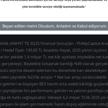
Platformu kesinlikle alım/satım için bir tavsiye veya yorum yapmamaktadır ve
yine kesinlikle tavsiye niteliği taşımamaktadır.
"
Hedef: 130.00 ₺
Potansiyel: %0.00
Beyan edilen metni Okudum, Anladım ve Kabul ediyorum.
ilik (ANHYT TI) 3Q25 Finansal Sonuçları - PhillipCapital Ara
 / Hedef Fiyat: 130,00 TL Anadolu Hayat, 2025 yılının üçüncü
el bir şekilde 1,4 milyar TL net kâr açıkladı; böylelikle net kar
 gerçekleşti. Böylelikle özkaynak karlılığı %49 olarak gerçek
 üstü seyrine devam ederken bu dönemde karı destekleyen 
indeki çeyreklik %22’lik artıştır. * Net kar artışı sürdürülebi
 gelirleri ve büyüyen BES hacmi orta vadeli kârlılığı güçl
son çeyreğinde fon performans gelirleri ve yatırım portföyü 
ığa ek katkı sağlayacaktır. Yaklaşık 6,2 milyar TL'lik 2025 yıl
 çarpanı ile işlem görmektedir. Faizin düşüş eğiliminde ol