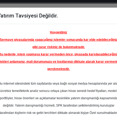
atırım Tavsiyesi Değildir.
del
Hisse
Öne
Raporlar
Partnerlerimi
y
Karşılaştır
Çıkanlar
Hoşgeldiniz
Sermaye piyasalarında yapacağınız işlemler sonucunda kar elde edebileceğini
gibi zarar riskiniz de bulunmaktadır.
Bu nedenle, işlem yapmaya karar vermeden önce, piyasada karşılaşabileceğini
iskleri anlamanız, mali durumunuzu ve kısıtlarınızı dikkate alarak karar vermen
gerekmektedir.
NADOLU
LİK A.Ş.
Bu internet sitesindeki tüm sayfalarda veya bağlı sosyal medya hesaplarında yer al
130.00 ₺
ücretsiz temel/teknik analiz sonucu ortaya çıkan hisse senedi hedef fiyatları, model
%0.00
En Yüksek Tahmi
portföyler, hisse önerileri ve açıklamalar kesinlikle yatırım danışmanlığı kapsamınd
Ortalama Fiyat
değildir. Yatırım danışmanlığı hizmeti, SPK tarafından yetkilendirilmiş kuruluşlar
s
Tahmini
t.
tarafından kişilerin risk ve getiri tercihleri dikkate alınarak kişiye Özel sunulmaktadır
1
En Düşük Tahmi