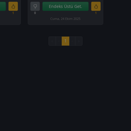
Endeks Üstü Get.
1
0
1
Cuma, 24 Ekim 2025
«
‹
1
›
»