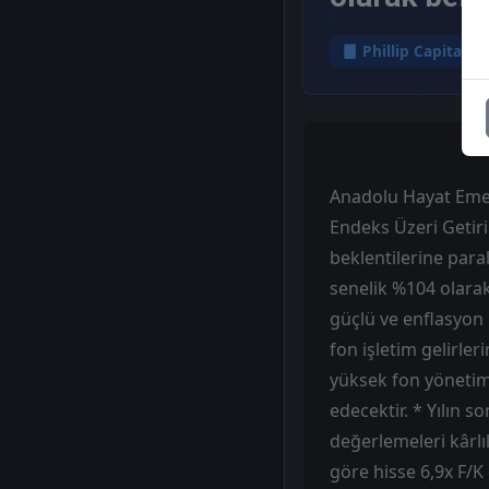
Phillip Capital
Anadolu Hayat Emekl
Endeks Üzeri Getiri
beklentilerine paral
senelik %104 olarak
güçlü ve enflasyon
fon işletim gelirler
yüksek fon yönetimi
edecektir. * Yılın 
değerlemeleri kârlıl
göre hisse 6,9x F/K