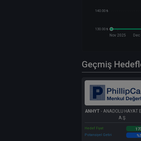
140.00 ₺
130.00 ₺
Nov 2025
Dec
Geçmiş Hedefl
ANHYT
- ANADOLU HAYAT E
A.Ş.
Hedef Fiyat
17
Potansiyel Getiri
%