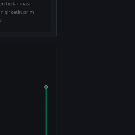
men hızlanması
ın şirketin prim
z.