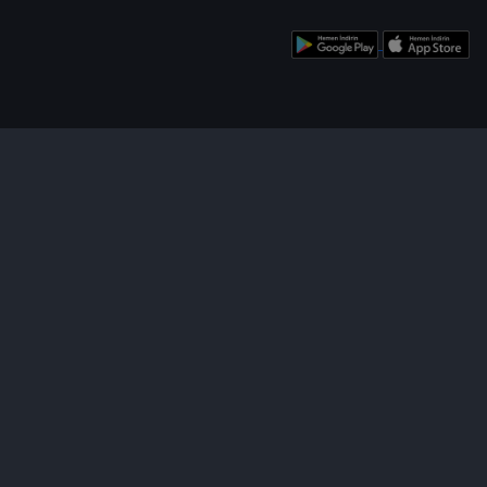
enü
Bizi Takip Edin!