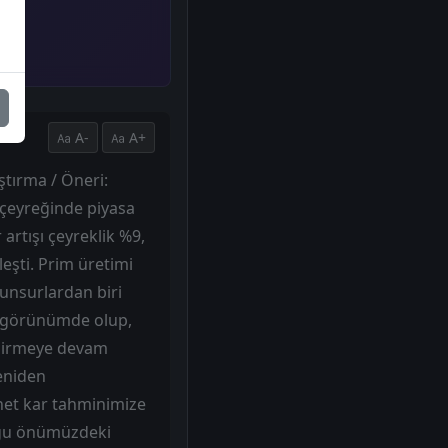
A-
A+
ştırma / Öneri:
 çeyreğinde piyasa
 artışı çeyreklik %9,
leşti. Prim üretimi
unsurlardan biri
lir görünümde olup,
endirmeye devam
yeniden
ı net kar tahminimize
duğu önümüzdeki