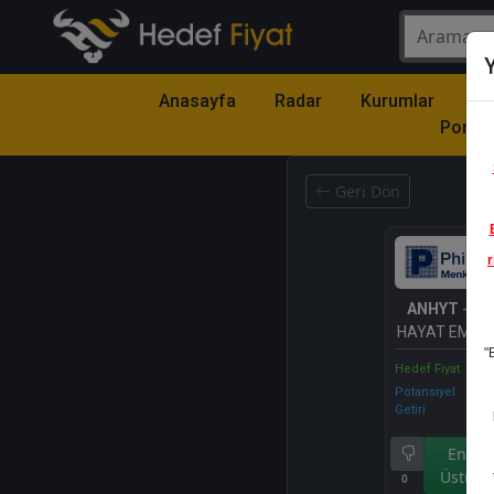
Y
Anasayfa
Radar
Kurumlar
Mo
Portfö
Geri Dön
r
ANHYT
- A
HAYAT EMEKLİ
"
Hedef Fiyat
Potansiyel
Getiri
Endek
Üstü Ge
0