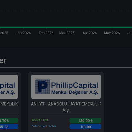
 2025
Jan 2026
Feb 2026
Mar 2026
Apr 2026
May 2026
Ju
er
MEKLİLİK
ANHYT
- ANADOLU HAYAT EMEKLİLİK
A.Ş.
Hedef Fiyat
3.70 ₺
130.00 ₺
Potansiyel Getiri
55.23
%0.00