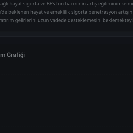
ğlı hayat sigorta ve BES fon hacminin artış eğiliminin kıs
ye’de beklenen hayat ve emeklilik sigorta penetrasyon artışın
atırım gelirlerini uzun vadede desteklemesini beklemekteyi
im Grafiği