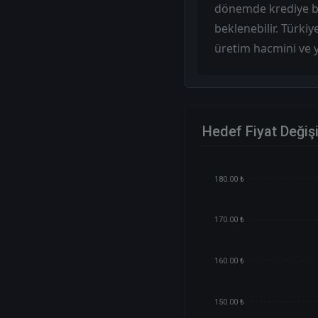
dönemde krediye ba
beklenebilir. Türki
üretim hacmini ve y
Hedef Fiyat Değiş
180.00 ₺
170.00 ₺
160.00 ₺
150.00 ₺