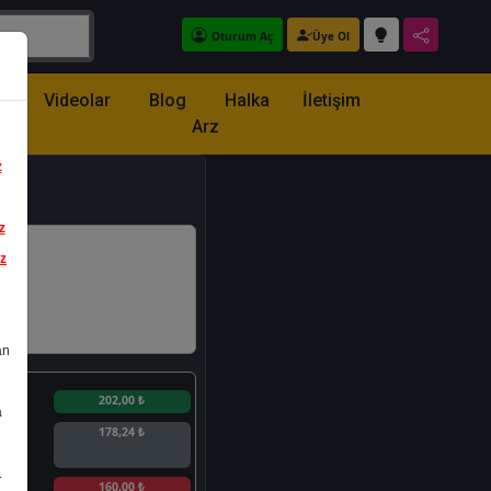
Oturum Aç
Üye Ol
z
Videolar
Blog
Halka
İletişim
Arz
z
z
iz
an
n
202,00 ₺
a
178,24 ₺
.
n
160,00 ₺