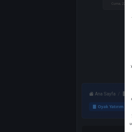
Cuma, 22 Eyl
Ana Sayfa
O
Oyak Yatırım
u