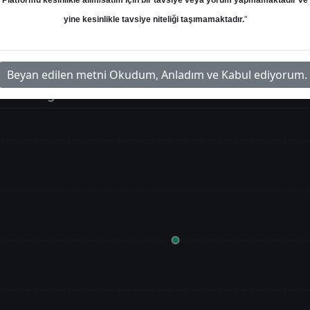
Platformu kesinlikle alım/satım için bir tavsiye veya yorum yapmamaktadır ve
yine kesinlikle tavsiye niteliği taşımamaktadır.
"
Beyan edilen metni Okudum, Anladım ve Kabul ediyorum.
im Grafiği