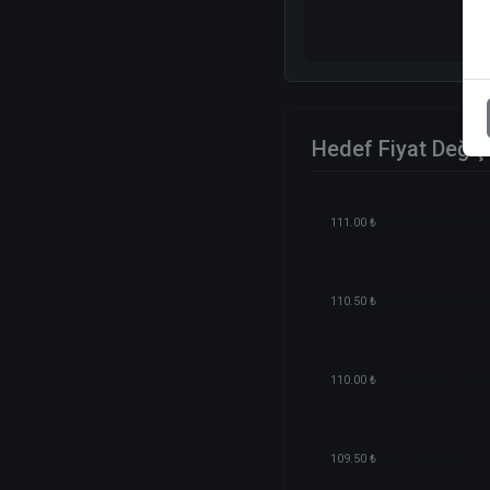
Hedef Fiyat Değiş
111.00 ₺
110.50 ₺
110.00 ₺
109.50 ₺