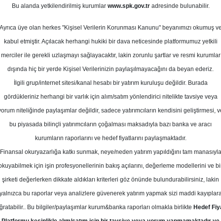
ül 2023
Bu alanda yetkilendirilmiş kurumlar
www.spk.gov.tr
adresinde bulunabilir.
Ortalama Getiri
Potansiyeli
Ayrıca üye olan herkes "Kişisel Verilerin Korunması Kanunu" beyanımızı okumuş v
kabul etmiştir. Açılacak herhangi hukiki bir dava neticesinde platformumuz yetkili
merciler ile gerekli uzlaşmayı sağlayacaktır, lakin zorunlu şartlar ve resmi kurumlar
dışında hiç bir yerde Kişisel Verilerinizin paylaşılmayacağını da beyan ederiz.
Kurum Sayısı
İlgili grup/internet sitesi/kanal hesabı bir yatırım kuruluşu değildir. Burada
3
gördükleriniz herhangi bir varlık için alım/satım yönlendirici nitelikte tavsiye veya
yorum niteliğinde paylaşımlar değildir, sadece yatırımcıların kendisini geliştirmesi, v
Cuma, 22 Eylül 2023
bu piyasada bilinçli yatırımcıların çoğalması maksadıyla bazı banka ve aracı
kurumların raporlarını ve hedef fiyatlarını paylaşmaktadır.
Finansal okuryazarlığa katkı sunmak, neye/neden yatırım yapıldığını tam manasıyl
yak Yatırım
ALARK
Hedef Fiyat
okuyabilmek için işin profesyonellerinin bakış açılarını, değerleme modellerini ve bi
Hedef: 110.00 ₺
Potansiyel: %8.80
şirketi değerlerken dikkate aldıkları kriterleri göz önünde bulundurabilirsiniz, lakin
yalnızca bu raporlar veya analizlere güvenerek yatırım yapmak sizi maddi kayıplar
ğratabilir.. Bu bilgiler/paylaşımlar kurum&banka raporları olmakla birlikte
Hedef Fiy