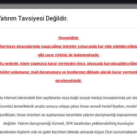
atırım Tavsiyesi Değildir.
del
Hisse
Öne
Raporlar
Partnerlerimi
y
Karşılaştır
Çıkanlar
Hoşgeldiniz
Sermaye piyasalarında yapacağınız işlemler sonucunda kar elde edebileceğini
gibi zarar riskiniz de bulunmaktadır.
Bu nedenle, işlem yapmaya karar vermeden önce, piyasada karşılaşabileceğini
iskleri anlamanız, mali durumunuzu ve kısıtlarınızı dikkate alarak karar vermen
gerekmektedir.
LARKO
A.Ş.
Bu internet sitesindeki tüm sayfalarda veya bağlı sosyal medya hesaplarında yer al
110.00 ₺
ücretsiz temel/teknik analiz sonucu ortaya çıkan hisse senedi hedef fiyatları, model
%8.80
En Yüksek Tahmi
portföyler, hisse önerileri ve açıklamalar kesinlikle yatırım danışmanlığı kapsamınd
Ortalama Fiyat
değildir. Yatırım danışmanlığı hizmeti, SPK tarafından yetkilendirilmiş kuruluşlar
s
Tahmini
t.
tarafından kişilerin risk ve getiri tercihleri dikkate alınarak kişiye Özel sunulmaktadır
2
En Düşük Tahmi