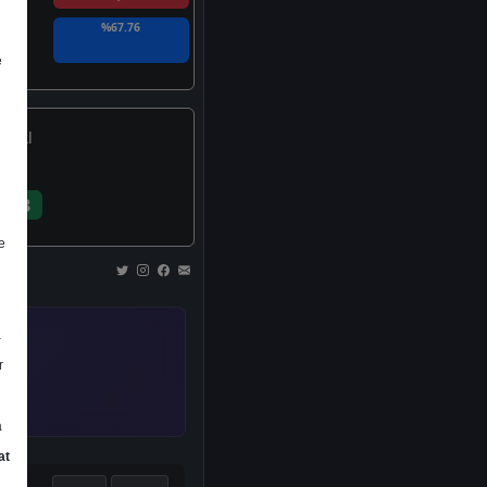
%67.76
e
Al
3
e
a
r
a
at