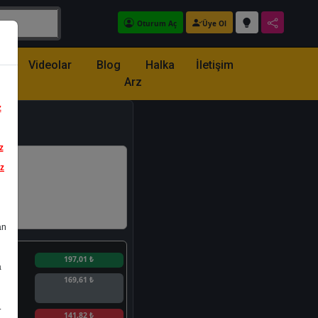
Oturum Aç
Üye Ol
z
Videolar
Blog
Halka
İletişim
Arz
z
z
iz
an
n
197,01 ₺
a
169,61 ₺
.
n
141,82 ₺