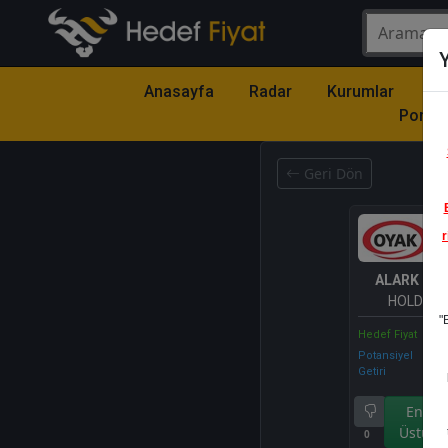
Y
Anasayfa
Radar
Kurumlar
Mo
Portfö
Geri Dön
r
ALARK
- A
HOLDİNG 
"
Hedef Fiyat
Potansiyel
Getiri
Endek
Üstü Ge
0