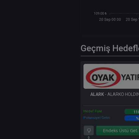
109.00 ₺
20 Sep 00:00
20 Sep 
Geçmiş Hedefl
ALARK
- ALARKO HOLDİN
Hedef Fiyat
11
Potansiyel Getiri
%
Endeks Üstü Get.
0